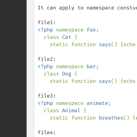
It can apply to namespace constuc
<?php 
namespace 
foo
;

  class 
Cat 
{ 

    static function 
says
() {echo
<?php 
namespace 
bar
;

  class 
Dog 
{

    static function 
says
() {echo
<?php 
namespace 
animate
;

  class 
Animal 
{

    static function 
breathes
() {