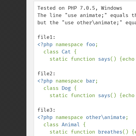
down
Tested on PHP 7.0.5, Windows

The line "use animate;" equals th
but the "use other\animate;" equ
<?php 
namespace 
foo
;

  class 
Cat 
{ 

    static function 
says
() {echo
<?php 
namespace 
bar
;

  class 
Dog 
{

    static function 
says
() {echo
<?php 
namespace 
other\animate
;

  class 
Animal 
{

    static function 
breathes
() {