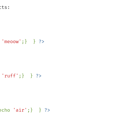
ts:

 
'meoow'
;}  } 
 
'ruff'
;}  } 
echo 
'air'
;}  } 