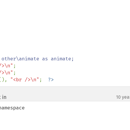
 other\animate as animate;

/>\n"
;

/>\n"
;

(), 
"<br />\n"
;  
?>
 in
10 yea
¶
amespace
