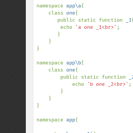
namespace 
app\a
{

    class 
one
{

       public static function 
_1
        echo 
'a one _1<br>'
;

       }

    }

}

namespace 
app\b
{

    class 
one
{

        public static function 
_
            echo 
'b one _2<br>'
;

        }

    }

}

namespace 
app
{
