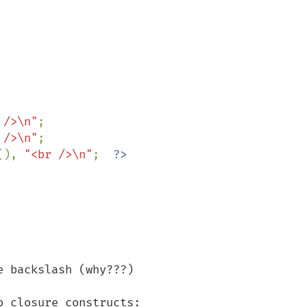
 />\n"
;

 />\n"
;

(), 
"<br />\n"
;  
 backslash (why???) 

 closure constructs:
