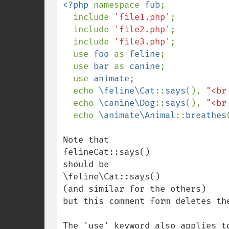
<?php 
namespace 
fub
;

  include 
'file1.php'
;

  include 
'file2.php'
;

  include 
'file3.php'
;

  use 
foo 
as 
feline
;

  use 
bar 
as 
canine
;

  use 
animate
;

  echo 
\feline\Cat
::
says
(), 
"<br
  echo 
\canine\Dog
::
says
(), 
"<br
  echo 
\animate\Animal
::
breathes
Note that 

felineCat::says()

should be

\feline\Cat::says()

(and similar for the others)

but this comment form deletes the
The 'use' keyword also applies to