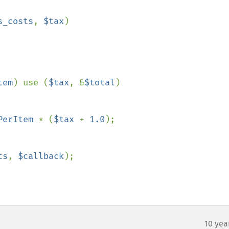
s_costs
, 
$tax
)

tem
) use (
$tax
, &
$total
)

PerItem 
* (
$tax 
+ 
1.0
);

ts
, 
$callback
);

10 yea