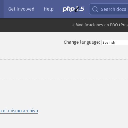
Get Involved
Help
Search docs
« Modificaciones en POO (Pro
Change language:
¶
n el mismo archivo