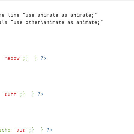
e line "use animate as animate;"

als "use other\animate as animate;"

 
'meoow'
;}  } 
 
'ruff'
;}  } 
echo 
'air'
;}  } 