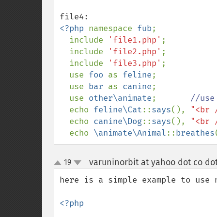
<?php 
namespace 
fub
;

  include 
'file1.php'
;

  include 
'file2.php'
;

  include 
'file3.php'
;

  use 
foo 
as 
feline
;

  use 
bar 
as 
canine
;

  use 
other\animate
;       
//use
echo 
feline\Cat
::
says
(), 
"<br 
  echo 
canine\Dog
::
says
(), 
"<br 
  echo 
\animate\Animal
::
breathes
varuninorbit at yahoo dot co dot
19
up
down
here is a simple example to use n
<?php
