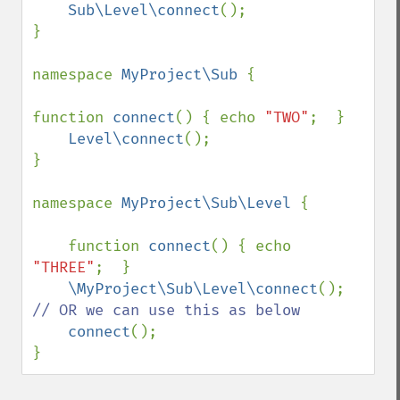
Sub\Level\connect
();

}

namespace 
MyProject\Sub 
{

function 
connect
() { echo 
"TWO"
;  }

Level\connect
();

}

namespace 
MyProject\Sub\Level 
{

    function 
connect
() { echo 
"THREE"
;  }    

\MyProject\Sub\Level\connect
(); 
// OR we can use this as below

connect
();

}