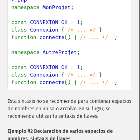
namespace 
MonProjet
;

const 
CONNEXION_OK 
= 
1
;

class 
Connexion 
{ 
/* ... */ 
}

function 
connecte
() { 
/* ... */  
}

namespace 
AutreProjet
;

const 
CONNEXION_OK 
= 
1
;

class 
Connexion 
{ 
/* ... */ 
}

function 
connecte
() { 
/* ... */  
}
Esta sintaxis no se recomienda para combinar espacios
de nombres en un solo archivo. En su lugar, se
recomienda utilizar la sintaxis de llaves.
Ejemplo #2 Declaración de varios espacios de
nombres, sintaxis de llaves