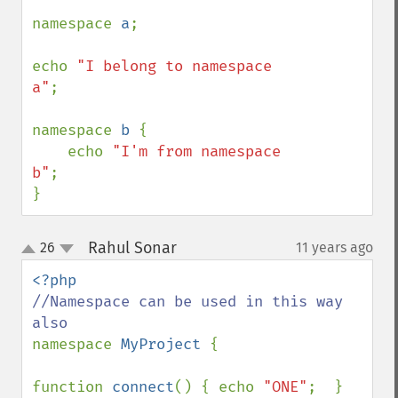
namespace 
a
;

echo 
"I belong to namespace 
a"
;

namespace 
b 
{

    echo 
"I'm from namespace 
b"
;

}
Rahul Sonar
26
11 years ago
¶
up
down
//Namespace can be used in this way 
namespace 
MyProject 
{

function 
connect
() { echo 
"ONE"
;  }
