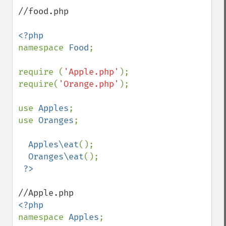
//food.php

namespace 
Food
;

require (
'Apple.php'
);

require(
'Orange.php'
);

use 
Apples
;

use 
Oranges
;

Apples\eat
();

Oranges\eat
();

namespace 
Apples
;
