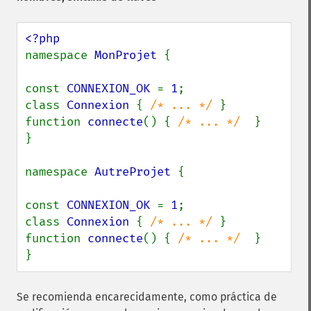
namespace 
MonProjet 
{

const 
CONNEXION_OK 
= 
1
;

class 
Connexion 
{ 
/* ... */ 
}

function 
connecte
() { 
/* ... */  
}

}

namespace 
AutreProjet 
{

const 
CONNEXION_OK 
= 
1
;

class 
Connexion 
{ 
/* ... */ 
}

function 
connecte
() { 
/* ... */  
}

}
Se recomienda encarecidamente, como práctica de