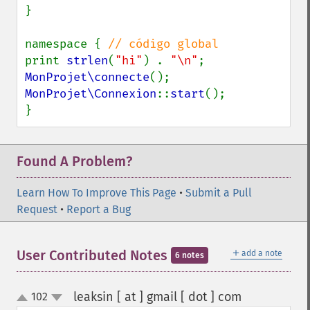
}

namespace { 
print 
strlen
(
"hi"
) . 
"\n"
MonProjet\connecte
MonProjet\Connexion
::
start
();

}
Found A Problem?
Learn How To Improve This Page
•
Submit a Pull
Request
•
Report a Bug
＋
User Contributed Notes
add a note
6 notes
leaksin [ at ] gmail [ dot ] com
102
¶
up
down