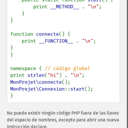
        print 
__METHOD__ 
. 
"\n"
;

    }

}

function 
connecte
() {

    print 
__FUNCTION__ 
. 
"\n"
;

}

}

namespace { 
print 
strlen
(
"hi"
) . 
"\n"
MonProjet\connecte
MonProjet\Connexion
::
start
();

}
No puede existir ningún código PHP fuera de las llaves
del espacio de nombres, excepto para abrir una nueva
instrucción declare.