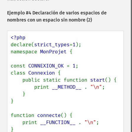
Ejemplo #4 Declaración de varios espacios de
nombres con un espacio sin nombre (2)
declare(
strict_types
=
1
);

namespace 
MonProjet 
{

const 
CONNEXION_OK 
= 
1
;

class 
Connexion 
{

    public static function 
start
() {

        print 
__METHOD__ 
. 
"\n"
;

    }

}

function 
connecte
() {

    print 
__FUNCTION__ 
. 
"\n"
;

}
