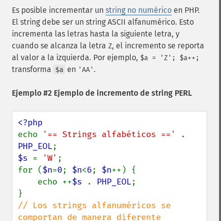
Es posible incrementar un
string no numérico
en PHP.
El string debe ser un string ASCII alfanumérico. Esto
incrementa las letras hasta la siguiente letra, y
cuando se alcanza la letra
, el incremento se reporta
Z
al valor a la izquierda. Por ejemplo,
$a = 'Z'; $a++;
transforma
en
.
$a
'AA'
Ejemplo #2 Ejemplo de incremento de string PERL
echo 
'== Strings alfabéticos ==' 
. 
PHP_EOL
$s 
= 
'W'
;

for (
$n
=
0
; 
$n
<
6
; 
$n
++) {

    echo ++
$s 
. 
PHP_EOL
;

// Los strings alfanuméricos se 