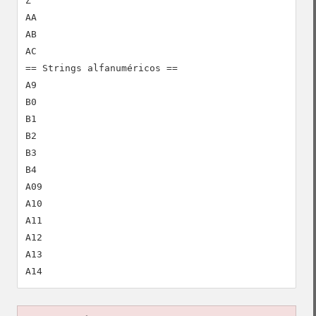
Z

AA

AB

AC

== Strings alfanuméricos ==

A9

B0

B1

B2

B3

B4

A09

A10

A11

A12

A13
