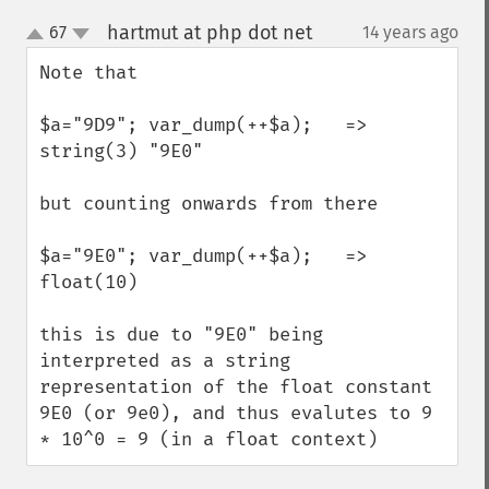
hartmut at php dot net
67
14 years ago
¶
up
down
Note that 

$a="9D9"; var_dump(++$a);   => 
string(3) "9E0"

but counting onwards from there 

$a="9E0"; var_dump(++$a);   => 
float(10)

this is due to "9E0" being 
interpreted as a string 
representation of the float constant 
9E0 (or 9e0), and thus evalutes to 9 
* 10^0 = 9 (in a float context)