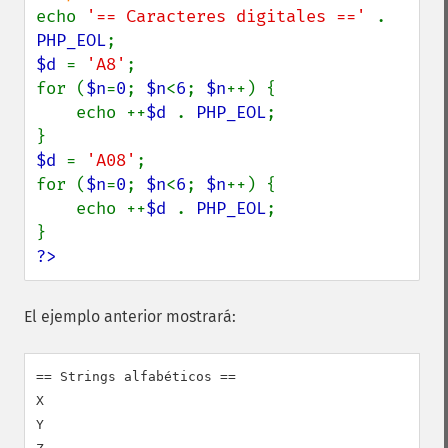
echo 
'== Caracteres digitales ==' 
. 
PHP_EOL
$d 
= 
'A8'
;

for (
$n
=
0
; 
$n
<
6
; 
$n
++) {

    echo ++
$d 
. 
PHP_EOL
;

$d 
= 
'A08'
;

for (
$n
=
0
; 
$n
<
6
; 
$n
++) {

    echo ++
$d 
. 
PHP_EOL
;

?>
El ejemplo anterior mostrará:
== Strings alfabéticos ==

X

Y
