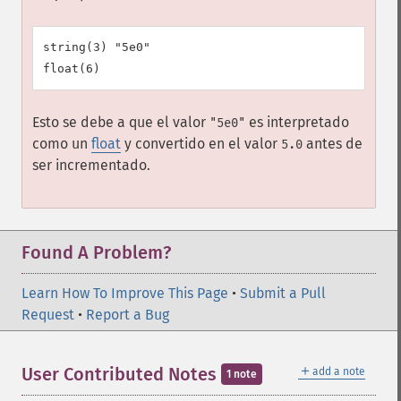
string(3) "5e0"

Esto se debe a que el valor
es interpretado
"5e0"
como un
float
y convertido en el valor
antes de
5.0
ser incrementado.
Found A Problem?
Learn How To Improve This Page
•
Submit a Pull
Request
•
Report a Bug
＋
User Contributed Notes
add a note
1 note