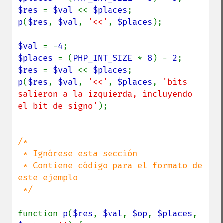
$res 
= 
$val 
<< 
$places
p
(
$res
, 
$val
, 
'<<'
, 
$places
);

$val 
= -
4
$places 
= (
PHP_INT_SIZE 
* 
8
) - 
2
$res 
= 
$val 
<< 
$places
p
(
$res
, 
$val
, 
'<<'
, 
$places
, 
'bits 
salieron a la izquierda, incluyendo 
el bit de signo'
);

/*

 * Ignórese esta sección

 * Contiene código para el formato de 
este ejemplo

 */

function 
p
(
$res
, 
$val
, 
$op
, 
$places
, 