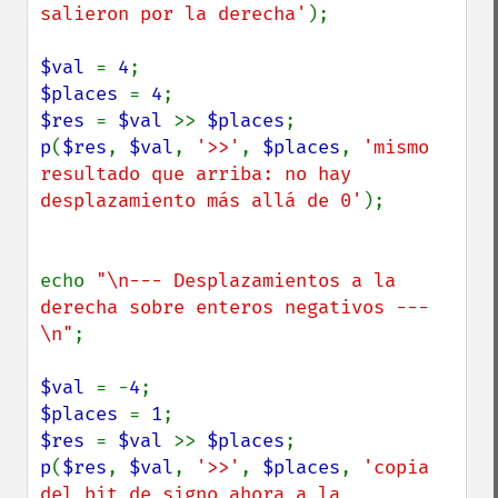
salieron por la derecha'
);

$val 
= 
4
$places 
= 
4
$res 
= 
$val 
>> 
$places
p
(
$res
, 
$val
, 
'>>'
, 
$places
, 
'mismo 
resultado que arriba: no hay 
desplazamiento más allá de 0'
);

echo 
"\n--- Desplazamientos a la 
derecha sobre enteros negativos ---
\n"
;

$val 
= -
4
$places 
= 
1
$res 
= 
$val 
>> 
$places
p
(
$res
, 
$val
, 
'>>'
, 
$places
, 
'copia 
del bit de signo ahora a la 