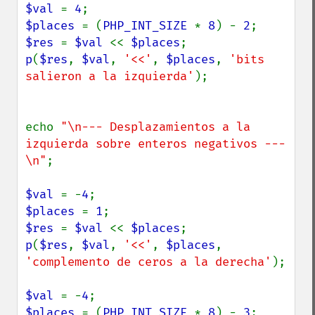
$val 
= 
4
$places 
= (
PHP_INT_SIZE 
* 
8
) - 
2
$res 
= 
$val 
<< 
$places
p
(
$res
, 
$val
, 
'<<'
, 
$places
, 
'bits 
salieron a la izquierda'
);

echo 
"\n--- Desplazamientos a la 
izquierda sobre enteros negativos ---
\n"
;

$val 
= -
4
$places 
= 
1
$res 
= 
$val 
<< 
$places
p
(
$res
, 
$val
, 
'<<'
, 
$places
, 
'complemento de ceros a la derecha'
);

$val 
= -
4
$places 
= (
PHP_INT_SIZE 
* 
8
) - 
3