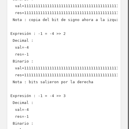
  val=1111111111111111111111111111111111111111111111
  res=1111111111111111111111111111111111111111111111
 Nota : copia del bit de signo ahora a la izquierda

Expresión : -1 = -4 >> 2

 Decimal :

  val=-4

  res=-1

 Binario :

  val=1111111111111111111111111111111111111111111111
  res=1111111111111111111111111111111111111111111111
 Nota : bits salieron por la derecha

Expresión : -1 = -4 >> 3

 Decimal :

  val=-4

  res=-1

 Binario :
