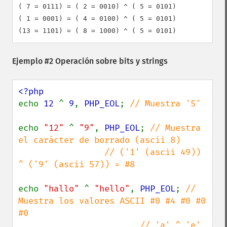
( 7 = 0111) = ( 2 = 0010) ^ ( 5 = 0101)

( 1 = 0001) = ( 4 = 0100) ^ ( 5 = 0101)

Ejemplo #2 Operación sobre bits y strings
echo 
12 
^ 
9
, 
PHP_EOL
; 
// Muestra '5'

echo 
"12" 
^ 
"9"
, 
PHP_EOL
; 
// Muestra 
el carácter de borrado (ascii 8)

                 // ('1' (ascii 49)) 
^ ('9' (ascii 57)) = #8

echo 
"hallo" 
^ 
"hello"
, 
PHP_EOL
; 
// 
Muestra los valores ASCII #0 #4 #0 #0 
#0

                        // 'a' ^ 'e' 