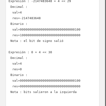
Expresión : -2147483648 = 4 << 29

 Decimal :

  val=4

  res=-2147483648

 Binario :

  val=00000000000000000000000000000100

  res=10000000000000000000000000000000

 Nota : el bit de signo salió

Expresión : 0 = 4 << 30

 Decimal :

  val=4

  res=0

 Binario :

  val=00000000000000000000000000000100

  res=00000000000000000000000000000000

 Nota : bits salieron a la izquierda
