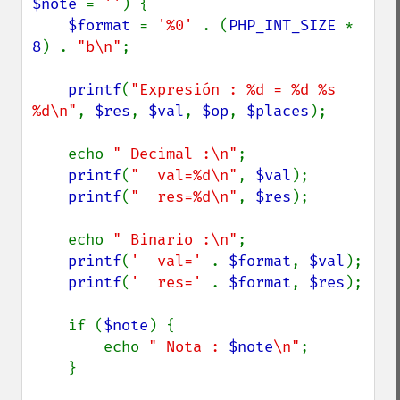
$note 
= 
''
) {

$format 
= 
'%0' 
. (
PHP_INT_SIZE 
* 
8
) . 
"b\n"
;

printf
(
"Expresión : %d = %d %s 
%d\n"
, 
$res
, 
$val
, 
$op
, 
$places
);

    echo 
" Decimal :\n"
;

printf
(
"  val=%d\n"
, 
$val
);

printf
(
"  res=%d\n"
, 
$res
);

    echo 
" Binario :\n"
;

printf
(
'  val=' 
. 
$format
, 
$val
);

printf
(
'  res=' 
. 
$format
, 
$res
);

    if (
$note
) {

        echo 
" Nota : 
$note
\n"
;

    }
