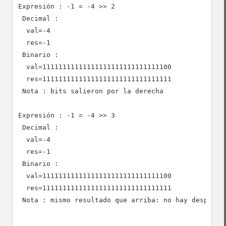
Expresión : -1 = -4 >> 2

 Decimal :

  val=-4

  res=-1

 Binario :

  val=11111111111111111111111111111100

  res=11111111111111111111111111111111

 Nota : bits salieron por la derecha

Expresión : -1 = -4 >> 3

 Decimal :

  val=-4

  res=-1

 Binario :

  val=11111111111111111111111111111100

  res=11111111111111111111111111111111

 Nota : mismo resultado que arriba: no hay desplazam