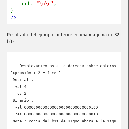
    echo 
"\n\n"
;

?>
Resultado del ejemplo anterior en una máquina de 32
bits:
--- Desplazamientos a la derecha sobre enteros posit
Expresión : 2 = 4 >> 1

 Decimal :

  val=4

  res=2

 Binario :

  val=00000000000000000000000000000100

  res=00000000000000000000000000000010

 Nota : copia del bit de signo ahora a la izquierda
