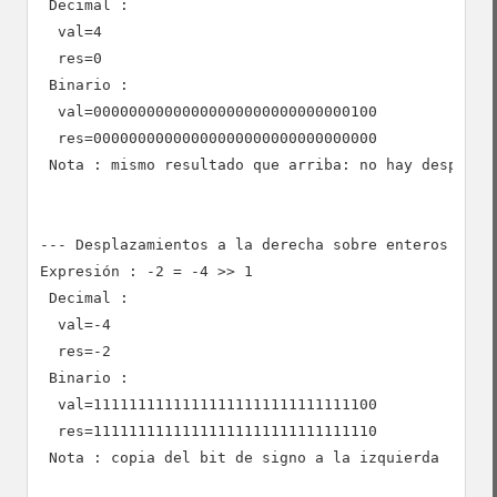
 Decimal :

  val=4

  res=0

 Binario :

  val=00000000000000000000000000000100

  res=00000000000000000000000000000000

 Nota : mismo resultado que arriba: no hay desplazam
--- Desplazamientos a la derecha sobre enteros negat
Expresión : -2 = -4 >> 1

 Decimal :

  val=-4

  res=-2

 Binario :

  val=11111111111111111111111111111100

  res=11111111111111111111111111111110

 Nota : copia del bit de signo a la izquierda
