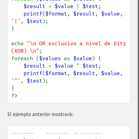
$result 
= 
$value 
| 
$test
;

printf
(
$format
, 
$result
, 
$value
, 
'|'
, 
$test
);

}

echo 
"\n OR exclusivo a nivel de bits 
(XOR) \n"
;

foreach (
$values 
as 
$value
) {

$result 
= 
$value 
^ 
$test
;

printf
(
$format
, 
$result
, 
$value
, 
'^'
, 
$test
);

?>
El ejemplo anterior mostrará:
---------     ---------  -- ---------
