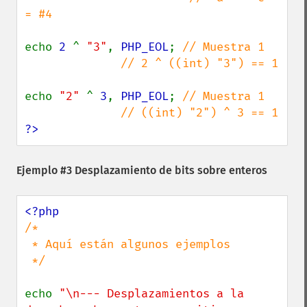
= #4

echo 
2 
^ 
"3"
, 
PHP_EOL
; 
// Muestra 1

              // 2 ^ ((int) "3") == 1

echo 
"2" 
^ 
3
, 
PHP_EOL
; 
// Muestra 1

?>
Ejemplo #3 Desplazamiento de bits sobre enteros
/*

 * Aquí están algunos ejemplos

 */

echo 
"\n--- Desplazamientos a la 