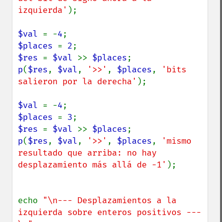
izquierda'
);

$val 
= -
4
$places 
= 
2
$res 
= 
$val 
>> 
$places
p
(
$res
, 
$val
, 
'>>'
, 
$places
, 
'bits 
salieron por la derecha'
);

$val 
= -
4
$places 
= 
3
$res 
= 
$val 
>> 
$places
p
(
$res
, 
$val
, 
'>>'
, 
$places
, 
'mismo 
resultado que arriba: no hay 
desplazamiento más allá de -1'
);

echo 
"\n--- Desplazamientos a la 
izquierda sobre enteros positivos ---