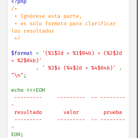
/*

 * Ignórese esta parte,

 * es solo formato para clarificar 
los resultados

 */

$format 
= 
'(%1$2d = %1$04b) = (%2$2d 
= %2$04b)'

. 
' %3$s (%4$2d = %4$04b)' 
. 
"\n"
;

 ---------     ---------  -- --------
-

 resultado       valor        prueba

 ---------     ---------  -- --------
EOH;
