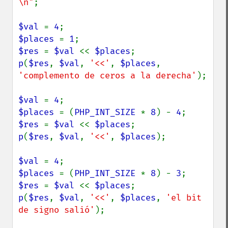
\n"
;

$val 
= 
4
$places 
= 
1
$res 
= 
$val 
<< 
$places
p
(
$res
, 
$val
, 
'<<'
, 
$places
, 
'complemento de ceros a la derecha'
);

$val 
= 
4
$places 
= (
PHP_INT_SIZE 
* 
8
) - 
4
$res 
= 
$val 
<< 
$places
p
(
$res
, 
$val
, 
'<<'
, 
$places
);

$val 
= 
4
$places 
= (
PHP_INT_SIZE 
* 
8
) - 
3
$res 
= 
$val 
<< 
$places
p
(
$res
, 
$val
, 
'<<'
, 
$places
, 
'el bit 
de signo salió'
);
