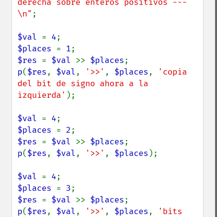
derecha sobre enteros positivos ---
\n"
;

$val 
= 
4
$places 
= 
1
$res 
= 
$val 
>> 
$places
p
(
$res
, 
$val
, 
'>>'
, 
$places
, 
'copia 
del bit de signo ahora a la 
izquierda'
);

$val 
= 
4
$places 
= 
2
$res 
= 
$val 
>> 
$places
p
(
$res
, 
$val
, 
'>>'
, 
$places
);

$val 
= 
4
$places 
= 
3
$res 
= 
$val 
>> 
$places
p
(
$res
, 
$val
, 
'>>'
, 
$places
, 
'bits 