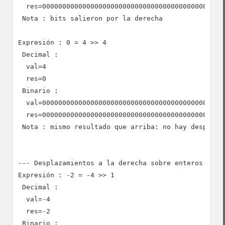
  res=0000000000000000000000000000000000000000000000
 Nota : bits salieron por la derecha

Expresión : 0 = 4 >> 4

 Decimal :

  val=4

  res=0

 Binario :

  val=0000000000000000000000000000000000000000000000
  res=0000000000000000000000000000000000000000000000
 Nota : mismo resultado que arriba: no hay desplazam
--- Desplazamientos a la derecha sobre enteros negat
Expresión : -2 = -4 >> 1

 Decimal :

  val=-4

  res=-2

 Binario :
