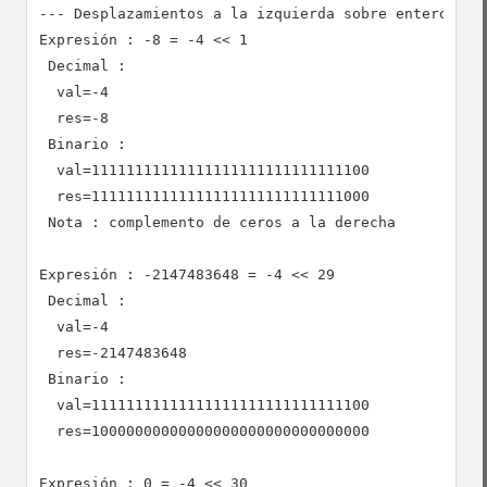
--- Desplazamientos a la izquierda sobre enteros neg
Expresión : -8 = -4 << 1

 Decimal :

  val=-4

  res=-8

 Binario :

  val=11111111111111111111111111111100

  res=11111111111111111111111111111000

 Nota : complemento de ceros a la derecha

Expresión : -2147483648 = -4 << 29

 Decimal :

  val=-4

  res=-2147483648

 Binario :

  val=11111111111111111111111111111100

  res=10000000000000000000000000000000

Expresión : 0 = -4 << 30
