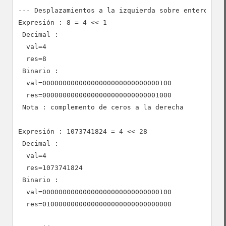
--- Desplazamientos a la izquierda sobre enteros pos
Expresión : 8 = 4 << 1

 Decimal :

  val=4

  res=8

 Binario :

  val=00000000000000000000000000000100

  res=00000000000000000000000000001000

 Nota : complemento de ceros a la derecha

Expresión : 1073741824 = 4 << 28

 Decimal :

  val=4

  res=1073741824

 Binario :

  val=00000000000000000000000000000100

  res=01000000000000000000000000000000
