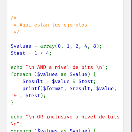
/*

 * Aquí están los ejemplos

 */

$values 
= array(
0
, 
1
, 
2
, 
4
, 
8
$test 
= 
1 
+ 
4
;

echo 
"\n AND a nivel de bits \n"
;

foreach (
$values 
as 
$value
) {

$result 
= 
$value 
& 
$test
;

printf
(
$format
, 
$result
, 
$value
, 
'&'
, 
$test
);

}

echo 
"\n OR inclusivo a nivel de bits 
\n"
;

foreach (
$values 
as 
$value
) {
