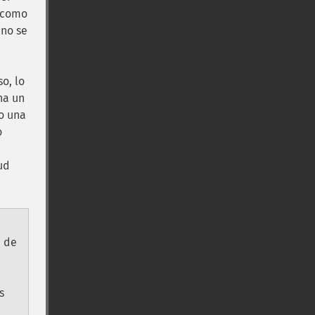
l como
 no se
o, lo
na un
do una
o
ud
a de
s