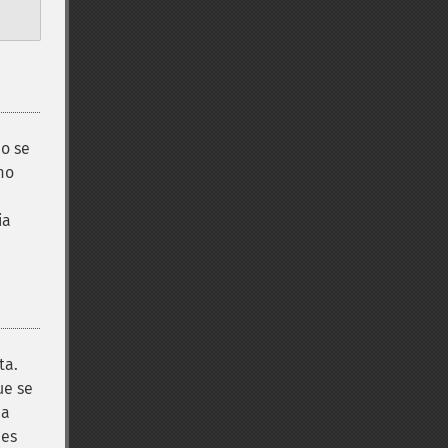
no se
mo
ia
ta.
ue se
na
nes