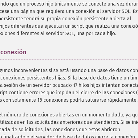
ndo que un proceso hijo únicamente se conecte una vez duran
ocese una página que requiera una conexión al servidor SQL. Es
persistente tendrá su propia conexión persistente abierta al
 hijos diferentes que ejecutan un script que realiza una conexi
xiones diferentes al servidor SQL, una por cada hijo.
 conexión
¶
gunos inconvenientes si se está usando una base de datos con
conexiones persistentes hijas. Si la base de datos tiene un lim
a sesión de un servidor ocupado 17 hilos hijos intentan conect
cript contiene errores que impidan el cierre de las conexiones
os con solamente 16 conexiones podría saturarse rápidamente.
el número de conexiones abiertas en un momento dado, ya qu
lizadas en las solicitudes anteriores que atendieron. Si se ini
ada de solicitudes, las conexiones que estos abrieron
finalizado o el servidor de base de datos cierre la conexión.