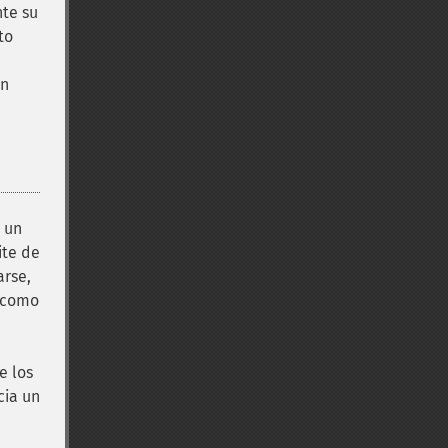
te su
to
ón
 un
ite de
arse,
 (como
e los
cia un