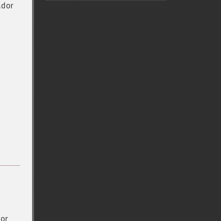
ador
dor