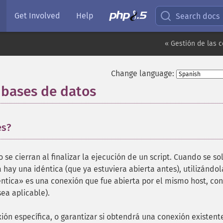
Get Involved
Help
Search docs
« Gestión de las 
Change language:
 bases de datos
¶
es?
se cierran al finalizar la ejecución de un script. Cuando se sol
hay una idéntica (que ya estuviera abierta antes), utilizándola
éntica» es una conexión que fue abierta por el mismo host, con
ea aplicable).
ón específica, o garantizar si obtendrá una conexión existent