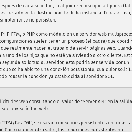
después de cada solicitud, cualquier recurso que adquiera (ta
es cerrado en la destrucción de dicha instancia. En este caso,
 simplemente no persisten.
r PHP-FPM, o PHP como módulo en un servidor web multiproces
configuraciones suelen tener un proceso (el padre) que coordi
os que realmente hacen el trabajo de servir páginas web. Cuan
 a uno de los hijos que no esté ya sirviendo a otro cliente. Est
 segunda solicitud al servidor, esta podría ser servida por un
z que se ha abierto una conexión persistente, cualquier solicit
ede reusar la conexión ya establecida al servidor SQL.
citudes web consultando el valor de "Server API" en la salid
esde una solicitud web.
o "FPM/FastCGI", se usarán conexiones persistentes en todas la
. Con cualquier otro valor, las conexiones persistentes no