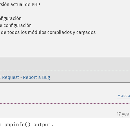
rsión actual de PHP
nfiguración
e configuración
a de todos los módulos compilados y cargados
l Request
•
Report a Bug
＋
add a
17 yea
 phpinfo() output.
