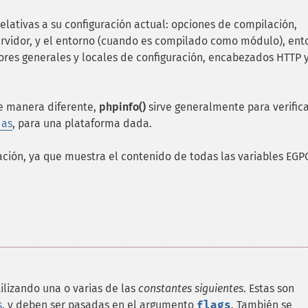
lativas a su configuración actual: opciones de compilación,
servidor, y el entorno (cuando es compilado como módulo), ent
lores generales y locales de configuración, encabezados HTTP y
e manera diferente,
phpinfo()
sirve generalmente para verifica
das
, para una plataforma dada.
ión, ya que muestra el contenido de todas las variables EGP
ilizando una o varias de las
constantes siguientes
. Estas son
s
, y deben ser pasadas en el argumento
flags
. También se