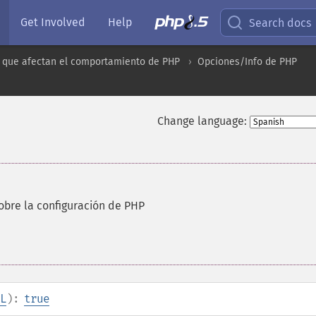
Get Involved
Help
Search docs
 que afectan el comportamiento de PHP
Opciones/Info de PHP
Change language:
bre la configuración de PHP
L
):
true