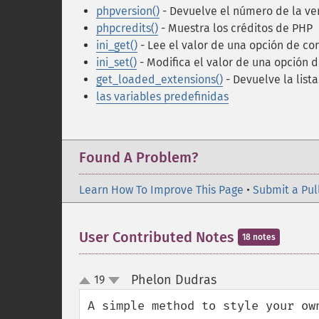
phpversion()
- Devuelve el número de la ve
phpcredits()
- Muestra los créditos de PHP
ini_get()
- Lee el valor de una opción de co
ini_set()
- Modifica el valor de una opción d
get_loaded_extensions()
- Devuelve la list
las variables predefinidas
Found A Problem?
Learn How To Improve This Page
•
Submit a Pul
User Contributed Notes
18 notes
Phelon Dudras
19
¶
up
down
A simple method to style your own