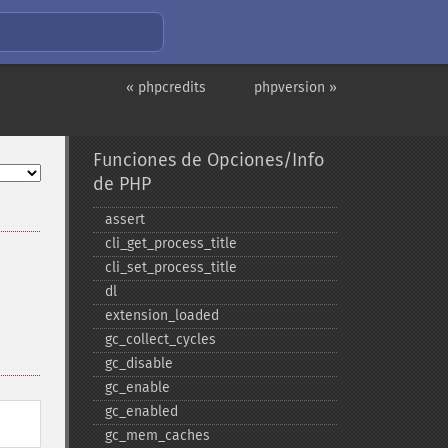
« phpcredits
phpversion »
Funciones de Opciones/Info
de PHP
assert
cli_​get_​process_​title
cli_​set_​process_​title
dl
extension_​loaded
gc_​collect_​cycles
gc_​disable
gc_​enable
gc_​enabled
gc_​mem_​caches