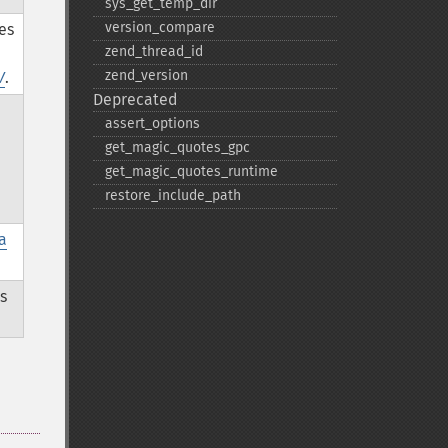
sys_​get_​temp_​dir
version_​compare
es
zend_​thread_​id
zend_​version
V
.
Deprecated
assert_​options
get_​magic_​quotes_​gpc
get_​magic_​quotes_​runtime
restore_​include_​path
la
s