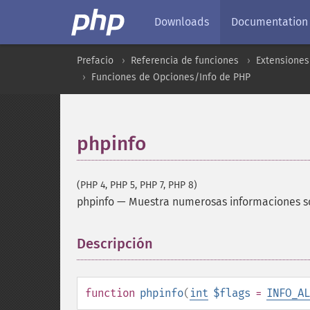
Downloads
Documentation
Prefacio
Referencia de funciones
Extensiones
Funciones de Opciones/Info de PHP
phpinfo
(PHP 4, PHP 5, PHP 7, PHP 8)
phpinfo
—
Muestra numerosas informaciones so
Descripción
¶
function
phpinfo
(
int
$flags
=
INFO_AL