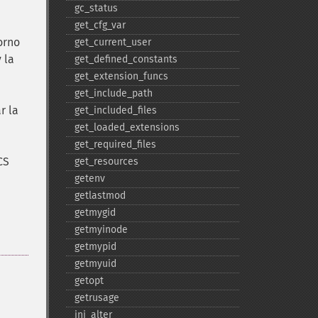
gc_​status
get_​cfg_​var
orno
get_​current_​user
 la
get_​defined_​constants
get_​extension_​funcs
get_​include_​path
r la
get_​included_​files
get_​loaded_​extensions
get_​required_​files
CS
get_​resources
getenv
getlastmod
getmygid
getmyinode
getmypid
getmyuid
getopt
getrusage
ini_​alter