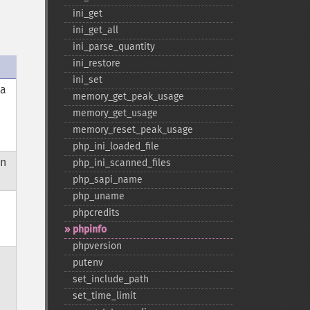
ini_​get
ini_​get_​all
ini_​parse_​quantity
ini_​restore
ini_​set
ta
memory_​get_​peak_​usage
memory_​get_​usage
memory_​reset_​peak_​usage
php_​ini_​loaded_​file
én
php_​ini_​scanned_​files
php_​sapi_​name
php_​uname
phpcredits
.
phpinfo
.
phpversion
putenv
set_​include_​path
set_​time_​limit