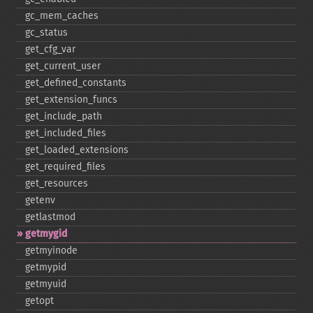
gc_​mem_​caches
gc_​status
get_​cfg_​var
get_​current_​user
get_​defined_​constants
get_​extension_​funcs
get_​include_​path
get_​included_​files
get_​loaded_​extensions
get_​required_​files
get_​resources
getenv
getlastmod
getmygid
getmyinode
getmypid
getmyuid
getopt