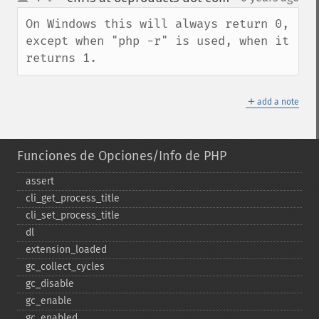
up
down
On Windows this will always return 0, 
except when "php -r" is used, when it 
returns 1.
＋
add a note
Funciones de Opciones/Info de PHP
assert
cli_​get_​process_​title
cli_​set_​process_​title
dl
extension_​loaded
gc_​collect_​cycles
gc_​disable
gc_​enable
gc_​enabled