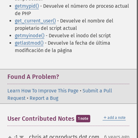
getmypid()
- Devuelve el número de proceso actual
de PHP
get_current_user()
- Devuelve el nombre del
propietario del script actual
getmyinode()
- Devuelve el inodo del script
getlastmod()
- Devuelve la fecha de última
modificación de la página
Found A Problem?
Learn How To Improve This Page
•
Submit a Pull
Request
•
Report a Bug
＋
User Contributed Notes
add a note
1 note
chris at ocproducts dot com
-1
6 years ago
¶