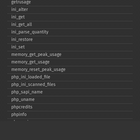
getrusage
ini_​alter
ini_​get
ini_​get_​all
ini_​parse_​quantity
ini_​restore
ini_​set
memory_​get_​peak_​usage
memory_​get_​usage
memory_​reset_​peak_​usage
php_​ini_​loaded_​file
php_​ini_​scanned_​files
php_​sapi_​name
php_​uname
phpcredits
phpinfo
phpversion
putenv
set_​include_​path