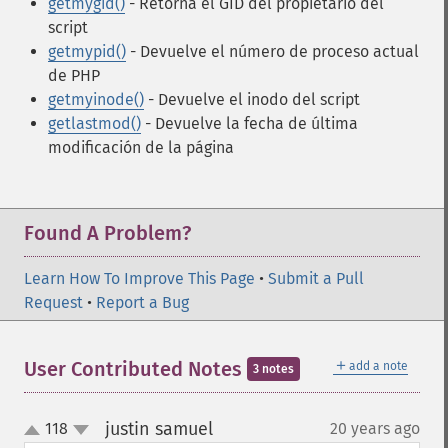
getmygid()
- Retorna el GID del propietario del
script
getmypid()
- Devuelve el número de proceso actual
de PHP
getmyinode()
- Devuelve el inodo del script
getlastmod()
- Devuelve la fecha de última
modificación de la página
Found A Problem?
Learn How To Improve This Page
•
Submit a Pull
Request
•
Report a Bug
＋
User Contributed Notes
add a note
3 notes
justin samuel
118
20 years ago
¶
up
down