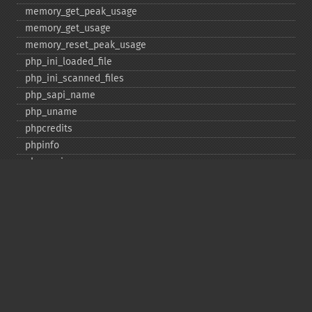
memory_​get_​peak_​usage
memory_​get_​usage
memory_​reset_​peak_​usage
php_​ini_​loaded_​file
php_​ini_​scanned_​files
php_​sapi_​name
php_​uname
phpcredits
phpinfo
phpversion
putenv
set_​include_​path
set_​time_​limit
sys_​get_​temp_​dir
version_​compare
zend_​thread_​id
zend_​version
Deprecated