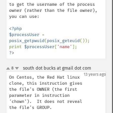
to get the username of the process 
owner (rather than the file owner), 
you can use:

<?php

$processUser 
= 
posix_getpwuid
(
posix_geteuid
());

print 
$processUser
[
'name'
?>
south dot bucks at gmail dot com
8
¶
up
down
13 years ago
On Centos, the Red Hat linux 
clone, this instruction gives 
the file's OWNER (the first 
parameter in instruction 
'chown').  It does not reveal 
the file's GROUP.
