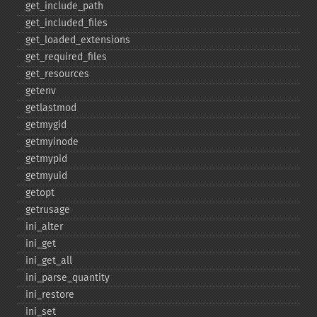
get_​include_​path
get_​included_​files
get_​loaded_​extensions
get_​required_​files
get_​resources
getenv
getlastmod
getmygid
getmyinode
getmypid
getmyuid
getopt
getrusage
ini_​alter
ini_​get
ini_​get_​all
ini_​parse_​quantity
ini_​restore
ini_​set