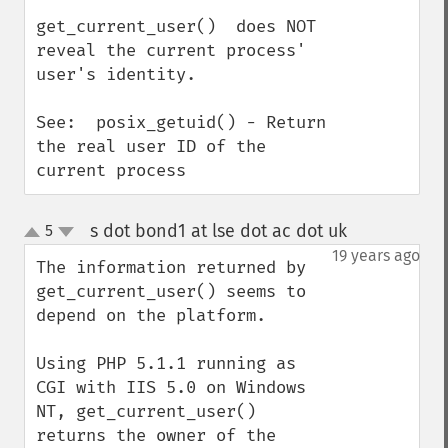
get_current_user()  does NOT 
reveal the current process' 
user's identity.

See:  posix_getuid() - Return 
the real user ID of the 
current process
s dot bond1 at lse dot ac dot uk
5
¶
up
down
19 years ago
The information returned by 
get_current_user() seems to 
depend on the platform.

Using PHP 5.1.1 running as 
CGI with IIS 5.0 on Windows 
NT, get_current_user() 
returns the owner of the 