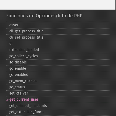
Funciones de Opciones/Info de PHP
assert
cli_​get_​process_​title
cli_​set_​process_​title
dl
extension_​loaded
gc_​collect_​cycles
gc_​disable
gc_​enable
gc_​enabled
gc_​mem_​caches
gc_​status
get_​cfg_​var
get_​current_​user
get_​defined_​constants
get_​extension_​funcs