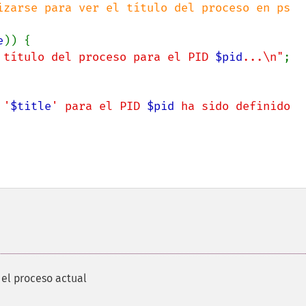
izarse para ver el título del proceso en ps

e
)) {

 título del proceso para el PID 
$pid
...\n"
;

 '
$title
' para el PID 
$pid
 ha sido definido 
del proceso actual