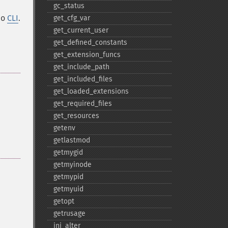
gc_​status
do
CLI
.
get_​cfg_​var
get_​current_​user
get_​defined_​constants
get_​extension_​funcs
get_​include_​path
get_​included_​files
get_​loaded_​extensions
get_​required_​files
get_​resources
getenv
getlastmod
getmygid
getmyinode
getmypid
getmyuid
getopt
getrusage
ini_​alter