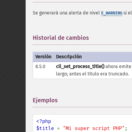
Se generará una alerta de nivel
si e
E_WARNING
Historial de cambios
¶
Versión
Descripción
8.5.0
cli_set_process_title()
ahora emite
largo; antes el título era truncado.
Ejemplos
¶
<?php

$title 
= 
"Mi super script PHP"