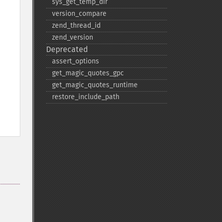
sys_​get_​temp_​dir
version_​compare
zend_​thread_​id
zend_​version
Deprecated
assert_​options
get_​magic_​quotes_​gpc
get_​magic_​quotes_​runtime
restore_​include_​path