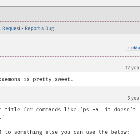
l Request
•
Report a Bug
＋
add a
12 yea
daemons is pretty sweet.
5 yea
e title for commands like 'ps -a' it doesn't 
'

) to something else you can use the below:
