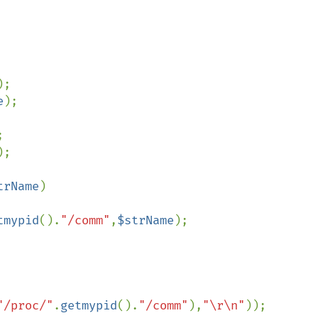
e
);

;

trName
)

tmypid
().
"/comm"
,
$strName
);

"/proc/"
.
getmypid
().
"/comm"
),
"\r\n"
));
