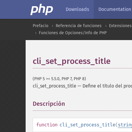
Downloads
Documentation
Prefacio
Referencia de funciones
Extensiones
Funciones de Opciones/Info de PHP
cli_set_process_title
(PHP 5 >= 5.5.0, PHP 7, PHP 8)
cli_set_process_title
—
Define el título del pro
Descripción
¶
function
cli_set_process_title
(
strin