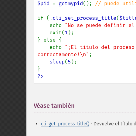
$pid 
= 
getmypid
(); 
// puede util
if (!
cli_set_process_title
(
$titl
    echo 
"No se puede definir el
    exit(
1
);

} else {

    echo 
"¡El título del proceso
correctamente!\n"
;

sleep
(
5
);

?>
Véase también
¶
cli_get_process_title()
- Devuelve el título 