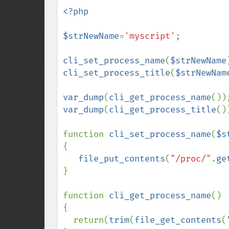
<?php

$strNewName
=
'myscript'
;

cli_set_process_name
(
$strNewName
cli_set_process_title
(
$strNewNam
var_dump
(
cli_get_process_name
var_dump
(
cli_get_process_title
())
function 
cli_set_process_name
(
$s
{

file_put_contents
(
"/proc/"
.
ge
}

function 
cli_get_process_name
()

{

  return(
trim
(
file_get_contents
(