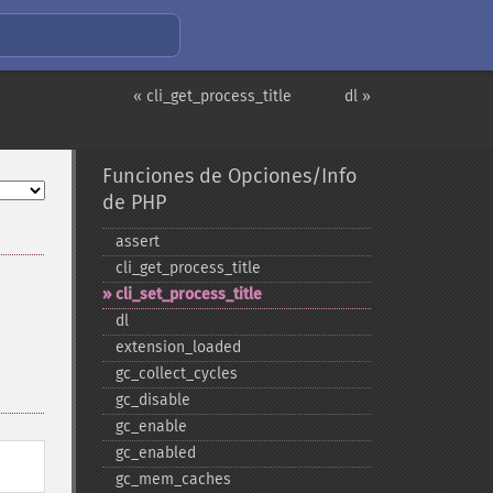
« cli_get_process_title
dl »
Funciones de Opciones/Info
de PHP
assert
cli_​get_​process_​title
cli_​set_​process_​title
dl
extension_​loaded
gc_​collect_​cycles
gc_​disable
gc_​enable
gc_​enabled
gc_​mem_​caches