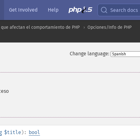
Get Involved
Help
Search docs
 que afectan el comportamiento de PHP
Opciones/Info de PHP
Change language:
ceso
g
$title
):
bool