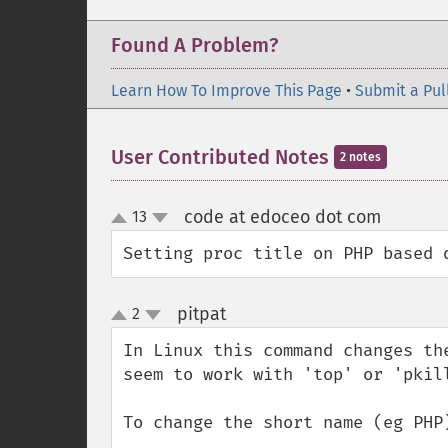
Found A Problem?
Learn How To Improve This Page
•
Submit a Pul
User Contributed Notes
2 notes
code at edoceo dot com
13
¶
up
down
Setting proc title on PHP based 
pitpat
2
¶
up
down
In Linux this command changes th
seem to work with 'top' or 'pkill
To change the short name (eg PHP