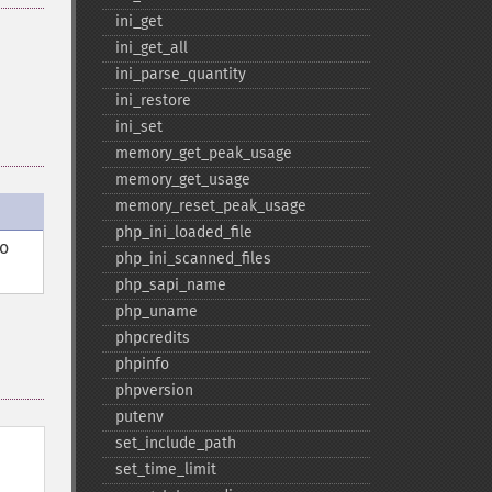
ini_​get
ini_​get_​all
ini_​parse_​quantity
ini_​restore
ini_​set
memory_​get_​peak_​usage
memory_​get_​usage
memory_​reset_​peak_​usage
php_​ini_​loaded_​file
do
php_​ini_​scanned_​files
php_​sapi_​name
php_​uname
phpcredits
phpinfo
phpversion
putenv
set_​include_​path
set_​time_​limit