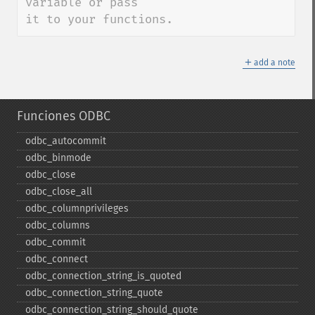
variable or pass

it to your functions.
＋
add a note
Funciones ODBC
odbc_​autocommit
odbc_​binmode
odbc_​close
odbc_​close_​all
odbc_​columnprivileges
odbc_​columns
odbc_​commit
odbc_​connect
odbc_​connection_​string_​is_​quoted
odbc_​connection_​string_​quote
odbc_​connection_​string_​should_​quote