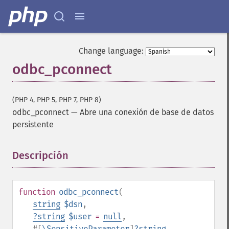
Change language:
odbc_pconnect
(PHP 4, PHP 5, PHP 7, PHP 8)
odbc_pconnect
—
Abre una conexión de base de datos
persistente
Descripción
¶
function
odbc_pconnect
(
string
$dsn
,
?
string
$user
=
null
,
#[
\SensitiveParameter
]
?
string