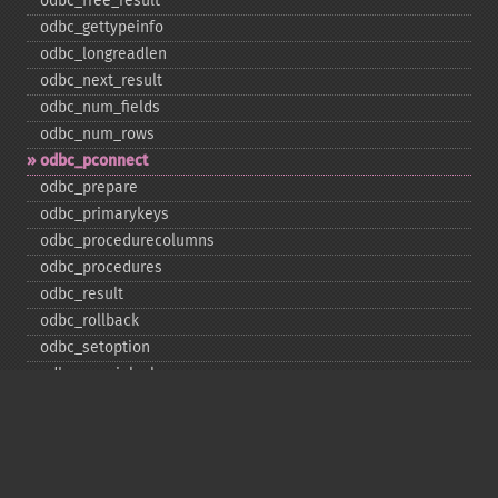
odbc_​free_​result
odbc_​gettypeinfo
odbc_​longreadlen
odbc_​next_​result
odbc_​num_​fields
odbc_​num_​rows
odbc_​pconnect
odbc_​prepare
odbc_​primarykeys
odbc_​procedurecolumns
odbc_​procedures
odbc_​result
odbc_​rollback
odbc_​setoption
odbc_​specialcolumns
odbc_​statistics
odbc_​tableprivileges
odbc_​tables
Deprecated