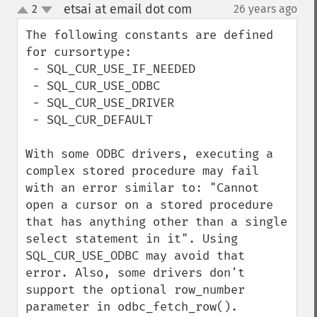
etsai at email dot com
2
26 years ago
¶
up
down
The following constants are defined 
for cursortype:

 - SQL_CUR_USE_IF_NEEDED 

 - SQL_CUR_USE_ODBC 

 - SQL_CUR_USE_DRIVER 

 - SQL_CUR_DEFAULT 

With some ODBC drivers, executing a 
complex stored procedure may fail 
with an error similar to: "Cannot 
open a cursor on a stored procedure 
that has anything other than a single 
select statement in it". Using 
SQL_CUR_USE_ODBC may avoid that 
error. Also, some drivers don't 
support the optional row_number 
parameter in odbc_fetch_row(). 