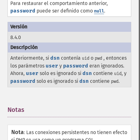
Para restaurar el comportamiento anterior,
password
puede ser definido como
.
null
8.4.0
Anteriormente, si
dsn
contenía
o
, entonces
uid
pwd
los parámetros
user
y
password
eran ignorados.
Ahora,
user
solo es ignorado si
dsn
contiene
, y
uid
password
solo es ignorado si
dsn
contiene
.
pwd
Notas
¶
Nota
:
Las conexiones persistentes no tienen efecto
si PHP se usa como un programa CGI.