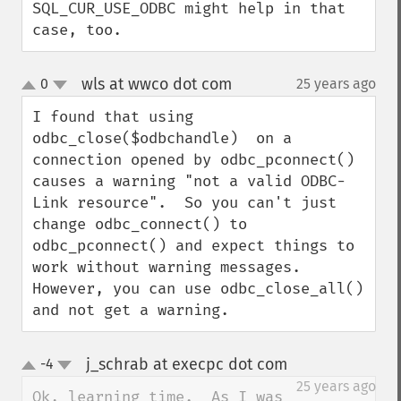
SQL_CUR_USE_ODBC might help in that 
case, too.
wls at wwco dot com
0
25 years ago
¶
up
down
I found that using  
odbc_close($odbchandle)  on a 
connection opened by odbc_pconnect() 
causes a warning "not a valid ODBC-
Link resource".  So you can't just 
change odbc_connect() to 
odbc_pconnect() and expect things to 
work without warning messages.  
However, you can use odbc_close_all() 
and not get a warning.
j_schrab at execpc dot com
-4
¶
up
down
25 years ago
Ok, learning time.  As I was 