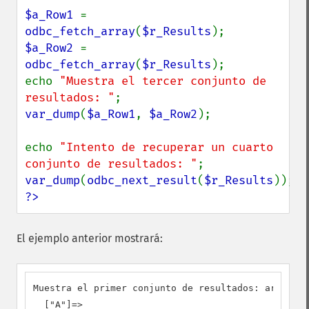
$a_Row1 
= 
odbc_fetch_array
(
$r_Results
$a_Row2 
= 
odbc_fetch_array
(
$r_Results
);

echo 
"Muestra el tercer conjunto de 
resultados: "
var_dump
(
$a_Row1
, 
$a_Row2
);

echo 
"Intento de recuperar un cuarto 
conjunto de resultados: "
var_dump
(
odbc_next_result
(
$r_Results
?>
El ejemplo anterior mostrará:
Muestra el primer conjunto de resultados: array(1)
  ["A"]=>
