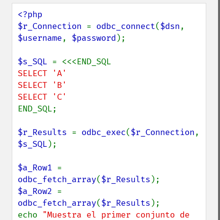
<?php

$r_Connection 
= 
odbc_connect
(
$dsn
, 
$username
, 
$password
);

$s_SQL 
SELECT 'A'

SELECT 'B'

END_SQL;

$r_Results 
= 
odbc_exec
(
$r_Connection
, 
$s_SQL
);

$a_Row1 
= 
odbc_fetch_array
(
$r_Results
$a_Row2 
= 
odbc_fetch_array
(
$r_Results
);

echo 
"Muestra el primer conjunto de 