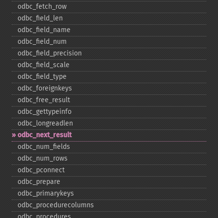
odbc_​fetch_​row
odbc_​field_​len
odbc_​field_​name
odbc_​field_​num
odbc_​field_​precision
odbc_​field_​scale
odbc_​field_​type
odbc_​foreignkeys
odbc_​free_​result
odbc_​gettypeinfo
odbc_​longreadlen
odbc_​next_​result
odbc_​num_​fields
odbc_​num_​rows
odbc_​pconnect
odbc_​prepare
odbc_​primarykeys
odbc_​procedurecolumns
odbc_​procedures