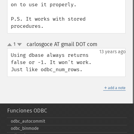
on to use it properly.

P.S. It works with stored 
procedures.
carlosgoce AT gmail DOT com
1
¶
up
down
13 years ago
Using dbase always returns 
false or -1. It won't work. 
Just like odbc_num_rows.
＋
add a note
Funciones ODBC
odbc_​autocommit
odbc_​binmode