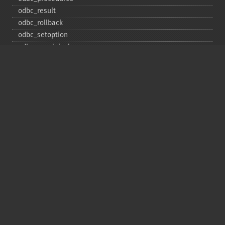
odbc_​result
odbc_​rollback
odbc_​setoption
odbc_​specialcolumns
odbc_​statistics
odbc_​tableprivileges
odbc_​tables
Deprecated
odbc_​result_​all
Copyright © 2001-2026 The PHP Documentation
Group
My PHP.net
Contact
Other PHP.net sites