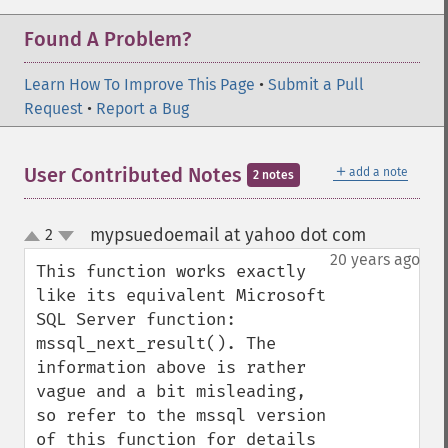
Found A Problem?
Learn How To Improve This Page
•
Submit a Pull
Request
•
Report a Bug
＋
User Contributed Notes
add a note
2 notes
mypsuedoemail at yahoo dot com
2
¶
up
down
20 years ago
This function works exactly 
like its equivalent Microsoft 
SQL Server function: 
mssql_next_result(). The 
information above is rather 
vague and a bit misleading, 
so refer to the mssql version 
of this function for details 