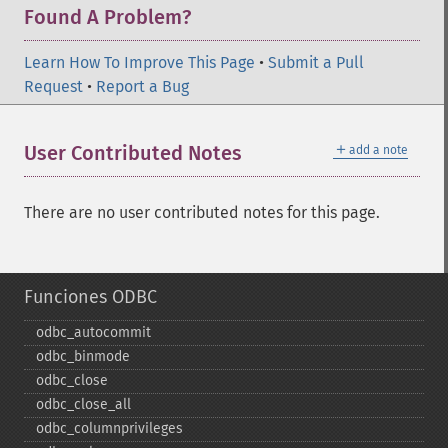
Found A Problem?
Learn How To Improve This Page
•
Submit a Pull
Request
•
Report a Bug
＋
User Contributed Notes
add a note
There are no user contributed notes for this page.
Funciones ODBC
odbc_​autocommit
odbc_​binmode
odbc_​close
odbc_​close_​all
odbc_​columnprivileges