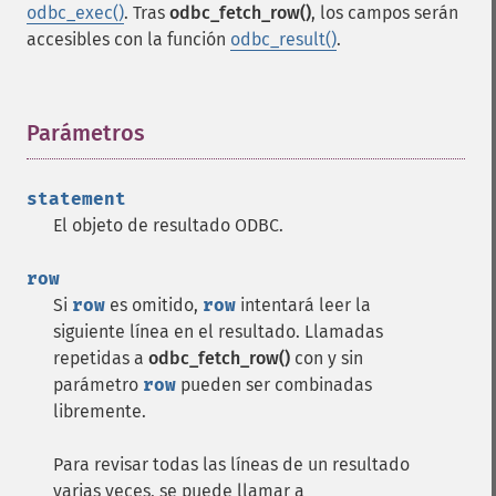
odbc_exec()
. Tras
odbc_fetch_row()
, los campos serán
accesibles con la función
odbc_result()
.
Parámetros
¶
statement
El objeto de resultado ODBC.
row
Si
row
es omitido,
row
intentará leer la
siguiente línea en el resultado. Llamadas
repetidas a
odbc_fetch_row()
con y sin
parámetro
row
pueden ser combinadas
libremente.
Para revisar todas las líneas de un resultado
varias veces, se puede llamar a