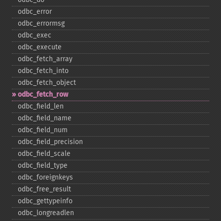
odbc_​error
odbc_​errormsg
odbc_​exec
odbc_​execute
odbc_​fetch_​array
odbc_​fetch_​into
odbc_​fetch_​object
odbc_​fetch_​row
odbc_​field_​len
odbc_​field_​name
odbc_​field_​num
odbc_​field_​precision
odbc_​field_​scale
odbc_​field_​type
odbc_​foreignkeys
odbc_​free_​result
odbc_​gettypeinfo
odbc_​longreadlen