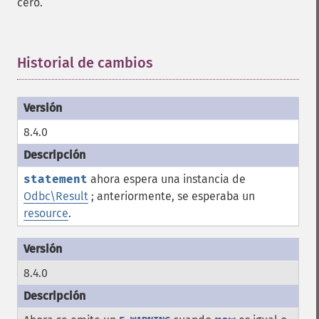
cero.
Historial de cambios
¶
8.4.0
statement
ahora espera una instancia de
Odbc\Result
; anteriormente, se esperaba un
resource
.
8.4.0