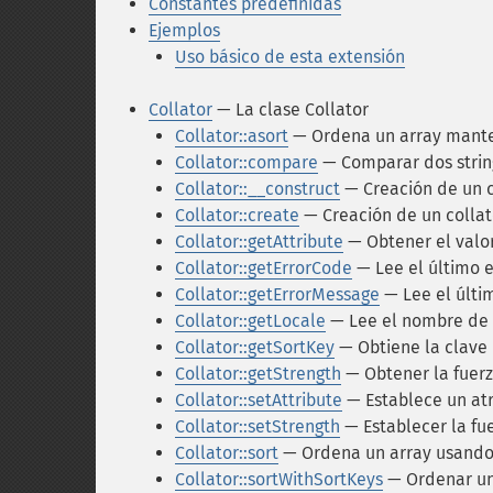
Constantes predefinidas
Ejemplos
Uso básico de esta extensión
Collator
— La clase Collator
Collator::asort
— Ordena un array manten
Collator::compare
— Comparar dos strin
Collator::__construct
— Creación de un c
Collator::create
— Creación de un collat
Collator::getAttribute
— Obtener el valor
Collator::getErrorCode
— Lee el último e
Collator::getErrorMessage
— Lee el últi
Collator::getLocale
— Lee el nombre de l
Collator::getSortKey
— Obtiene la clave
Collator::getStrength
— Obtener la fuerz
Collator::setAttribute
— Establece un at
Collator::setStrength
— Establecer la fu
Collator::sort
— Ordena un array usando
Collator::sortWithSortKeys
— Ordenar un