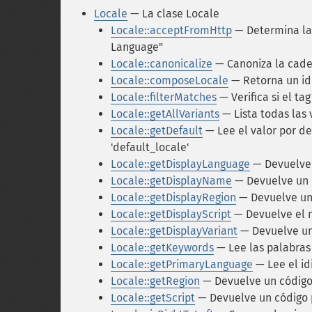
Locale
— La clase Locale
Locale::acceptFromHttp
— Determina la 
Language"
Locale::canonicalize
— Canoniza la caden
Locale::composeLocale
— Retorna un ide
Locale::filterMatches
— Verifica si el ta
Locale::getAllVariants
— Lista todas las 
Locale::getDefault
— Lee el valor por de
'default_locale'
Locale::getDisplayLanguage
— Devuelve
Locale::getDisplayName
— Devuelve un n
Locale::getDisplayRegion
— Devuelve un 
Locale::getDisplayScript
— Devuelve el n
Locale::getDisplayVariant
— Devuelve un 
Locale::getKeywords
— Lee las palabras 
Locale::getPrimaryLanguage
— Lee el id
Locale::getRegion
— Devuelve un código 
Locale::getScript
— Devuelve un código pa