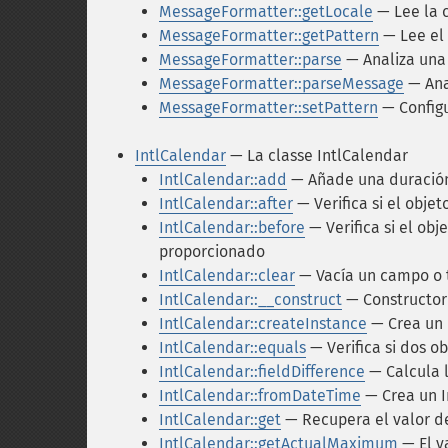
MessageFormatter::getLocale
— Lee la c
MessageFormatter::getPattern
— Lee el 
MessageFormatter::parse
— Analiza una
MessageFormatter::parseMessage
— Ana
MessageFormatter::setPattern
— Configu
IntlCalendar
— La classe IntlCalendar
IntlCalendar::add
— Añade una duración
IntlCalendar::after
— Verifica si el obje
IntlCalendar::before
— Verifica si el obj
proporcionado
IntlCalendar::clear
— Vacía un campo o 
IntlCalendar::__construct
— Constructor 
IntlCalendar::createInstance
— Crea un 
IntlCalendar::equals
— Verifica si dos o
IntlCalendar::fieldDifference
— Calcula l
IntlCalendar::fromDateTime
— Crea un I
IntlCalendar::get
— Recupera el valor d
IntlCalendar::getActualMaximum
— El v