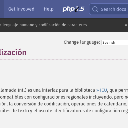
Get Involved
Help
Search docs
a lenguaje humano y codificación de caracteres
«
Change language:
lización
¶
lamada Intl) es una interfaz para la biblioteca
» ICU
, que perm
compatibles con configuraciones regionales incluyendo, pero n
ación, la conversión de codificación, operaciones de calendario,
mites de texto y el uso de identificadores de configuración reg