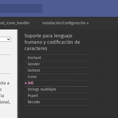
 ob_iconv_handler
Instalación/Configuración »
Soporte para lenguaje
humano y codificación de
caracteres
Enchant
Gender
Gettext
iconv
ite a
intl
o
Strings multibyte
 la
Pspell
ional,
Recode