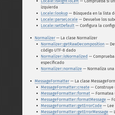
Locale::isRightToLeft
— Comprueba si una
izquierda
Locale::lookup
— Búsqueda en la lista d
Locale::parseLocale
— Devuelve los sube
Locale::setDefault
— Configura la config
Normalizer
— La clase Normalizer
Normalizer::getRawDecomposition
— Dev
código UTF-8 dado
Normalizer::isNormalized
— Comprueba si
especificado
Normalizer::normalize
— Normaliza una
MessageFormatter
— La clase MessageFor
MessageFormatter::create
— Construye 
MessageFormatter::format
— Formatea 
MessageFormatter::formatMessage
— Fo
MessageFormatter::getErrorCode
— Lee 
MessageFormatter::getErrorMessage
— L