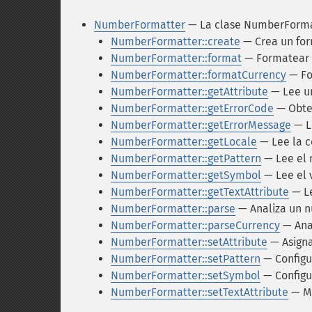
NumberFormatter
— La clase NumberForma
NumberFormatter::create
— Crea un fo
NumberFormatter::format
— Formatear
NumberFormatter::formatCurrency
— Fo
NumberFormatter::getAttribute
— Lee un
NumberFormatter::getErrorCode
— Obten
NumberFormatter::getErrorMessage
— L
NumberFormatter::getLocale
— Lee la c
NumberFormatter::getPattern
— Lee el 
NumberFormatter::getSymbol
— Lee el 
NumberFormatter::getTextAttribute
— Le
NumberFormatter::parse
— Analiza un 
NumberFormatter::parseCurrency
— Ana
NumberFormatter::setAttribute
— Asigna
NumberFormatter::setPattern
— Configu
NumberFormatter::setSymbol
— Configu
NumberFormatter::setTextAttribute
— Mo