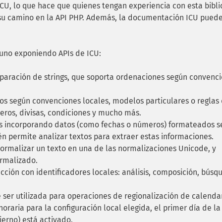
 ICU, lo que hace que quienes tengan experiencia con esta bibl
 su camino en la API PHP. Además, la documentación ICU puede
 uno exponiendo APIs de ICU:
paración de strings, que soporta ordenaciones según convenc
 según convenciones locales, modelos particulares o reglas
eros, divisas, condiciones y mucho más.
s incorporando datos (como fechas o números) formateados s
én permite analizar textos para extraer estas informaciones.
ormalizar un texto en una de las normalizaciones Unicode, y
ormalizado.
cción con identificadores locales: análisis, composición, búsq
ser utilizada para operaciones de regionalización de calendar
raria para la configuración local elegida, el primer día de la
ierno) está activado.