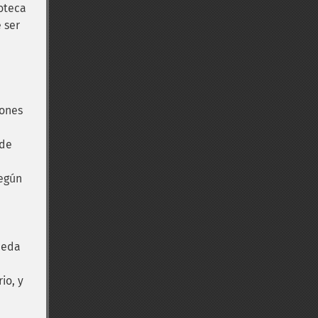
ioteca
 ser
iones
 de
egún
ueda
io, y