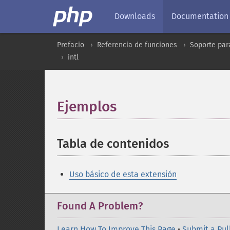
Downloads
Documentation
Prefacio
Referencia de funciones
Soporte par
intl
Ejemplos
¶
Tabla de contenidos
¶
Uso básico de esta extensión
Found A Problem?
Learn How To Improve This Page
•
Submit a Pul