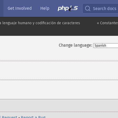
Get Involved
Help
Search docs
a lenguaje humano y codificación de caracteres
« Constante
Change language:
l Request
•
Report a Bug