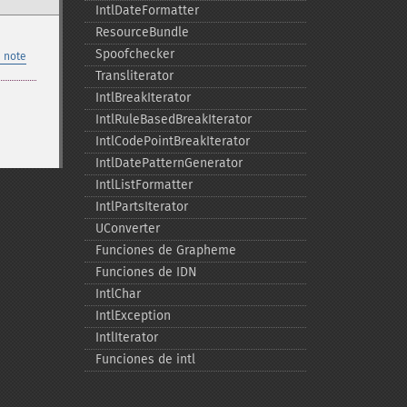
IntlDateFormatter
ResourceBundle
Spoofchecker
 note
Transliterator
IntlBreakIterator
IntlRuleBasedBreakIterator
IntlCodePointBreakIterator
IntlDatePatternGenerator
IntlListFormatter
IntlPartsIterator
UConverter
Funciones de Grapheme
Funciones de IDN
IntlChar
IntlException
IntlIterator
Funciones de intl