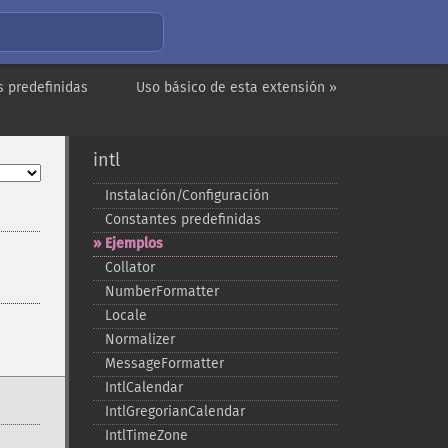
s predefinidas
Uso básico de esta extensión »
intl
Instalación/Configuración
Constantes predefinidas
Ejemplos
Collator
NumberFormatter
Locale
Normalizer
MessageFormatter
IntlCalendar
IntlGregorianCalendar
IntlTimeZone