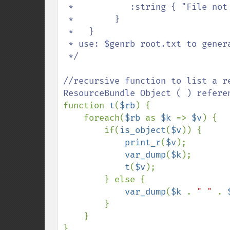
 *           :string { "File not found" }

 *        }

 *   } 

 * use: $genrb root.txt to generate resource bundle file (root.res) 

 */

//recursive function to list a r
function 
t
(
$rb
) {

    foreach(
$rb 
as 
$k 
=> 
$v
) {

        if(
is_object
(
$v
)) {

print_r
(
$v
);

var_dump
(
$k
);

t
(
$v
);

        } else {

var_dump
(
$k 
. 
" " 
. 
        }

    }
