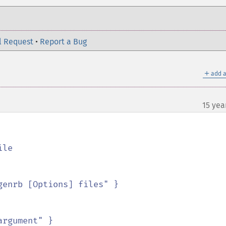
l Request
•
Report a Bug
＋
add a
15 yea