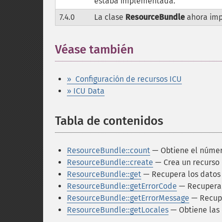
estaba implementada.
7.4.0
La clase
ResourceBundle
ahora im
Véase también
¶
» Configuración de recursos ICU
» ICU Data
Tabla de contenidos
¶
ResourceBundle::count
— Obtiene el númer
ResourceBundle::create
— Crea un recurso 
ResourceBundle::get
— Recupera los datos 
ResourceBundle::getErrorCode
— Recupera e
ResourceBundle::getErrorMessage
— Recupe
ResourceBundle::getLocales
— Obtiene las 