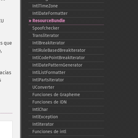
IntlTimeZone
IntlDateFormatter
CU
ResourceBundle
Spoofchecker
Transliterator
es que
IntlBreakIterator
,
IntlRuleBasedBreakIterator
IntlCodePointBreakIterator
IntlDatePatternGenerator
racias
IntlListFormatter
s
IntlPartsIterator
UConverter
Funciones de Grapheme
Funciones de IDN
IntlChar
IntlException
IntlIterator
Funciones de intl