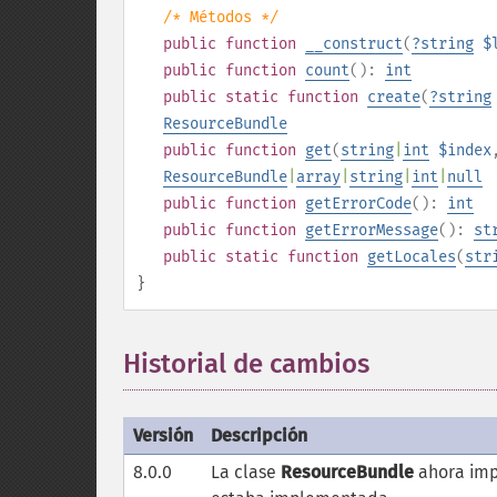
/* Métodos */
public
function
__construct
(
?
string
$
public
function
count
():
int
public
static
function
create
(
?
string
ResourceBundle
public
function
get
(
string
|
int
$index
ResourceBundle
|
array
|
string
|
int
|
null
public
function
getErrorCode
():
int
public
function
getErrorMessage
():
st
public
static
function
getLocales
(
str
}
Historial de cambios
Versión
Descripción
8.0.0
La clase
ResourceBundle
ahora im