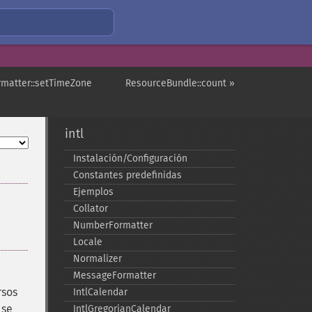
rmatter::setTimeZone
ResourceBundle::count »
intl
Instalación/Configuración
Constantes predefinidas
Ejemplos
Collator
NumberFormatter
Locale
Normalizer
MessageFormatter
rsos
IntlCalendar
 se
IntlGregorianCalendar