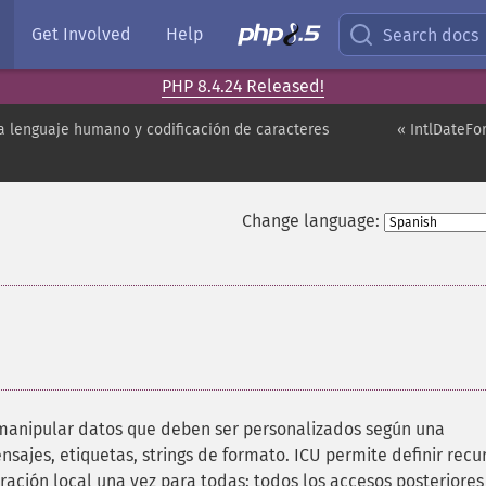
Get Involved
Help
Search docs
PHP 8.4.24 Released!
a lenguaje humano y codificación de caracteres
« IntlDateFo
Change language:
¶
 manipular datos que deben ser personalizados según una
nsajes, etiquetas, strings de formato. ICU permite definir recu
ración local una vez para todas: todos los accesos posteriores