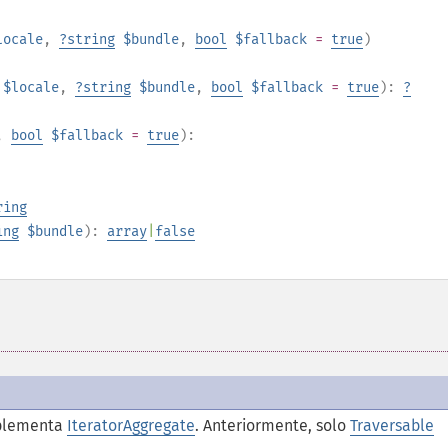
locale
,
?
string
$bundle
,
bool
$fallback
=
true
)
$locale
,
?
string
$bundle
,
bool
$fallback
=
true
):
?
,
bool
$fallback
=
true
):
ring
ing
$bundle
):
array
|
false
plementa
IteratorAggregate
. Anteriormente, solo
Traversable