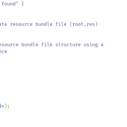
esource bundle file structure using a 
$v
);
