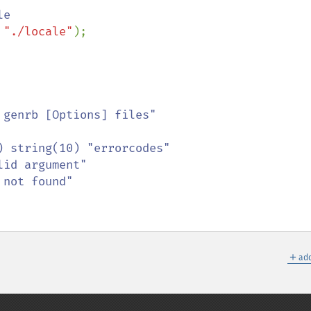
 
"./locale"
);

＋
add