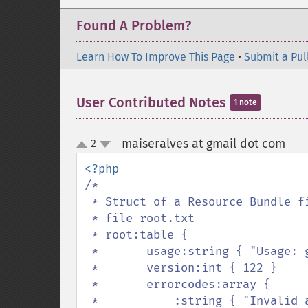
Found A Problem?
Learn How To Improve This Page
•
Submit a Pul
User Contributed Notes
1 note
maiseralves at gmail dot com
2
¶
up
down
/*

 * Struct of a Resource Bundle file

 * file root.txt

 * root:table {

 *       usage:string { "Usage: genrb [Options] files" }

 *       version:int { 122 }

 *       errorcodes:array {

 *           :string { "Invalid argument" }
