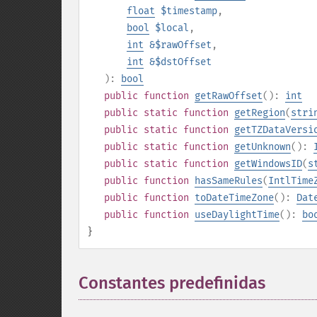
float
$timestamp
,
bool
$local
,
int
&$rawOffset
,
int
&$dstOffset
):
bool
public
function
getRawOffset
():
int
public
static
function
getRegion
(
stri
public
static
function
getTZDataVersi
public
static
function
getUnknown
():
public
static
function
getWindowsID
(
s
public
function
hasSameRules
(
IntlTime
public
function
toDateTimeZone
():
Dat
public
function
useDaylightTime
():
bo
}
Constantes predefinidas
¶