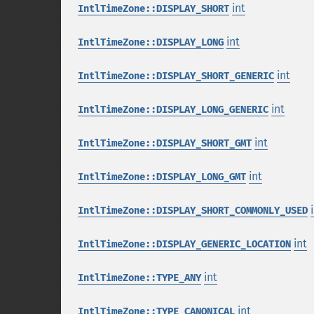
int
IntlTimeZone::DISPLAY_SHORT
int
IntlTimeZone::DISPLAY_LONG
int
IntlTimeZone::DISPLAY_SHORT_GENERIC
int
IntlTimeZone::DISPLAY_LONG_GENERIC
int
IntlTimeZone::DISPLAY_SHORT_GMT
int
IntlTimeZone::DISPLAY_LONG_GMT
IntlTimeZone::DISPLAY_SHORT_COMMONLY_USED
int
IntlTimeZone::DISPLAY_GENERIC_LOCATION
int
IntlTimeZone::TYPE_ANY
int
IntlTimeZone::TYPE_CANONICAL