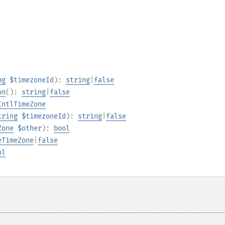
ng
$timezoneId
):
string
|
false
on
():
string
|
false
IntlTimeZone
tring
$timezoneId
):
string
|
false
Zone
$other
):
bool
eTimeZone
|
false
ol