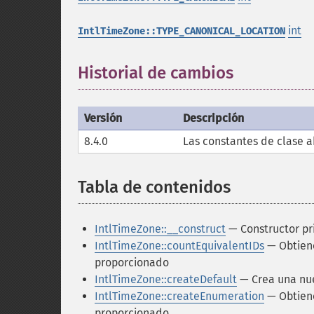
int
IntlTimeZone::TYPE_CANONICAL_LOCATION
Historial de cambios
Versión
Descripción
8.4.0
Las constantes de clase a
Tabla de contenidos
¶
IntlTimeZone::__construct
— Constructor pri
IntlTimeZone::countEquivalentIDs
— Obtiene
proporcionado
IntlTimeZone::createDefault
— Crea una nue
IntlTimeZone::createEnumeration
— Obtiene
proporcionado