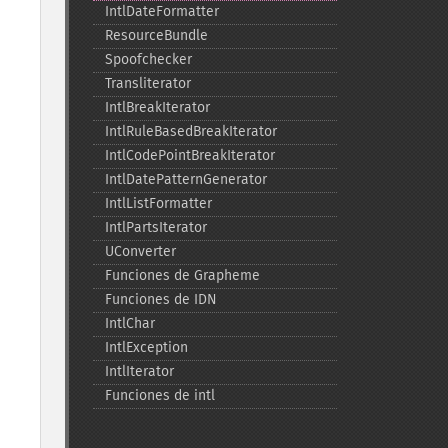
IntlDateFormatter
ResourceBundle
Spoofchecker
Transliterator
IntlBreakIterator
IntlRuleBasedBreakIterator
IntlCodePointBreakIterator
IntlDatePatternGenerator
IntlListFormatter
IntlPartsIterator
UConverter
Funciones de Grapheme
Funciones de IDN
IntlChar
IntlException
IntlIterator
Funciones de intl