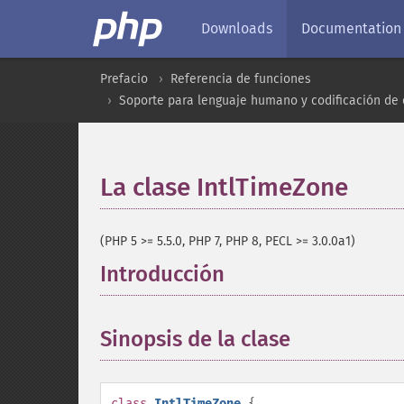
Downloads
Documentation
Prefacio
Referencia de funciones
Soporte para lenguaje humano y codificación de 
La clase IntlTimeZone
¶
(PHP 5 >= 5.5.0, PHP 7, PHP 8, PECL >= 3.0.0a1)
Introducción
¶
Sinopsis de la clase
¶
class
IntlTimeZone
{