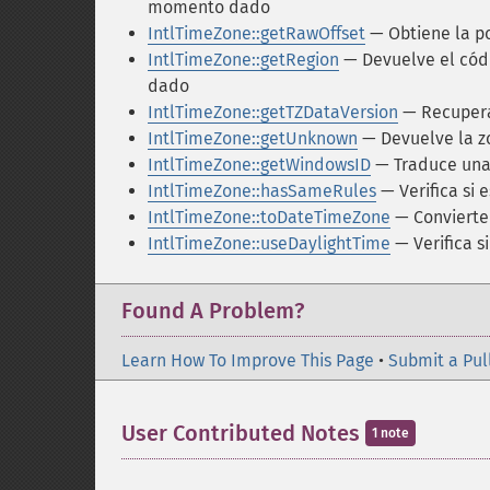
momento dado
IntlTimeZone::getRawOffset
— Obtiene la po
IntlTimeZone::getRegion
— Devuelve el códi
dado
IntlTimeZone::getTZDataVersion
— Recupera 
IntlTimeZone::getUnknown
— Devuelve la z
IntlTimeZone::getWindowsID
— Traduce una 
IntlTimeZone::hasSameRules
— Verifica si 
IntlTimeZone::toDateTimeZone
— Convierte
IntlTimeZone::useDaylightTime
— Verifica si
Found A Problem?
Learn How To Improve This Page
•
Submit a Pul
User Contributed Notes
1 note