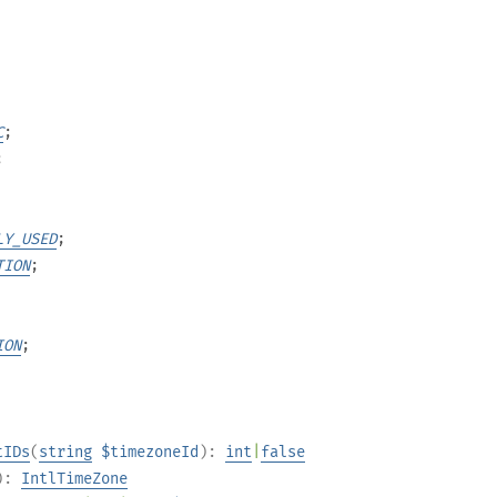
C
;
;
LY_USED
;
TION
;
ION
;
tIDs
(
string
$timezoneId
):
int
|
false
):
IntlTimeZone