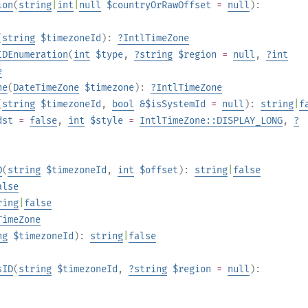
ion
(
string
|
int
|
null
$countryOrRawOffset
=
null
):
(
string
$timezoneId
):
?
IntlTimeZone
IDEnumeration
(
int
$type
,
?
string
$region
=
null
,
?
int
e
ne
(
DateTimeZone
$timezone
):
?
IntlTimeZone
(
string
$timezoneId
,
bool
&$isSystemId
=
null
):
string
|
f
dst
=
false
,
int
$style
=
IntlTimeZone::DISPLAY_LONG
,
?
D
(
string
$timezoneId
,
int
$offset
):
string
|
false
alse
ring
|
false
TimeZone
ng
$timezoneId
):
string
|
false
sID
(
string
$timezoneId
,
?
string
$region
=
null
):