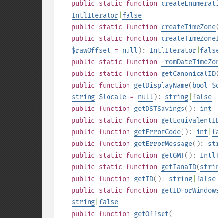
public
static
function
createEnumerat
IntlIterator
|
false
public
static
function
createTimeZone
public
static
function
createTimeZone
$rawOffset
=
null
):
IntlIterator
|
fals
public
static
function
fromDateTimeZo
public
static
function
getCanonicalID
public
function
getDisplayName
(
bool
$
string
$locale
=
null
):
string
|
false
public
function
getDSTSavings
():
int
public
static
function
getEquivalentI
public
function
getErrorCode
():
int
|
f
public
function
getErrorMessage
():
st
public
static
function
getGMT
():
Intl
public
static
function
getIanaID
(
stri
public
function
getID
():
string
|
false
public
static
function
getIDForWindow
string
|
false
public
function
getOffset
(