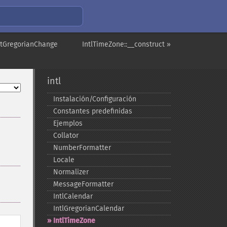
setGregorianChange
IntlTimeZone::__construct »
intl
Instalación/Configuración
Constantes predefinidas
Ejemplos
Collator
NumberFormatter
Locale
Normalizer
MessageFormatter
IntlCalendar
IntlGregorianCalendar
IntlTimeZone