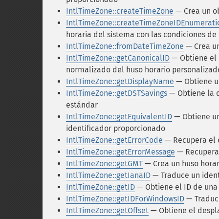
IntlTimeZone::createTimeZone
— Crea un ob
IntlTimeZone::createTimeZoneIDEnumerati
horaria del sistema con las condiciones de 
IntlTimeZone::fromDateTimeZone
— Crea un
IntlTimeZone::getCanonicalID
— Obtiene el i
normalizado del huso horario personalizado
IntlTimeZone::getDisplayName
— Obtiene un
IntlTimeZone::getDSTSavings
— Obtiene la d
estándar
IntlTimeZone::getEquivalentID
— Obtiene un
identificador proporcionado
IntlTimeZone::getErrorCode
— Recupera el c
IntlTimeZone::getErrorMessage
— Recupera e
IntlTimeZone::getGMT
— Crea un huso horar
IntlTimeZone::getIanaID
— Traduce un ident
IntlTimeZone::getID
— Obtiene el ID de una
IntlTimeZone::getIDForWindowsID
— Traduce
IntlTimeZone::getOffset
— Obtiene el despla