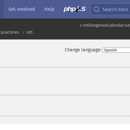
Get Involved
Help
Search docs
« IntlGregorianCalendar::
caracteres
intl
Change language: