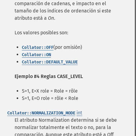
comparación de cadenas, e impacto en el
tamaño de los índices de ordenación si este
atributo está a
On
.
Los valores posibles son:
(por omisión)
Collator::OFF
Collator::ON
Collator::DEFAULT_VALUE
Ejemplo #4 Reglas CASE_LEVEL
S=1, E=X role = Role = rôle
S=1, E=O role = rôle < Role
int
Collator::NORMALIZATION_MODE
El atributo Normalization determina si se debe
normalizar totalmente el texto o no, para la
comparación. Aunque este atributo esté a Off