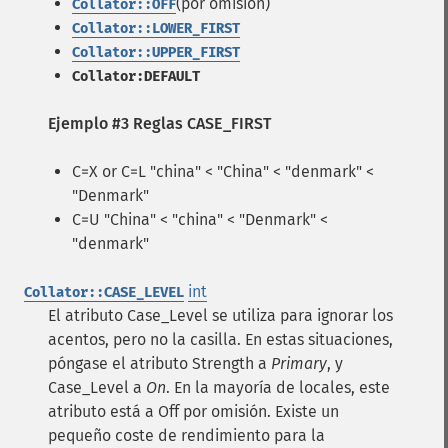
(por omisión)
Collator::OFF
Collator::LOWER_FIRST
Collator::UPPER_FIRST
Collator:DEFAULT
Ejemplo #3 Reglas CASE_FIRST
C=X or C=L "china" < "China" < "denmark" <
"Denmark"
C=U "China" < "china" < "Denmark" <
"denmark"
int
Collator::CASE_LEVEL
El atributo Case_Level se utiliza para ignorar los
acentos, pero no la casilla. En estas situaciones,
póngase el atributo Strength a
Primary
, y
Case_Level a
On
. En la mayoría de locales, este
atributo está a Off por omisión. Existe un
pequeño coste de rendimiento para la