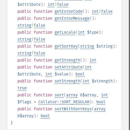
$attribute
):
int
|
false
public
function
getErrorCode
():
int
|
false
public
function
getErrorMessage
():
string
|
false
public
function
getLocale
(
int
$type
):
string
|
false
public
function
getSortKey
(
string
$string
):
string
|
false
public
function
getStrength
():
int
public
function
setAttribute
(
int
$attribute
,
int
$value
):
bool
public
function
setStrength
(
int
$strength
):
true
public
function
sort
(
array
&$array
,
int
$flags
=
Collator::SORT_REGULAR
):
bool
public
function
sortWithSortKeys
(
array
&$array
):
bool
}