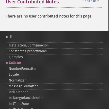
＋
User Contributed Notes
add a note
There are no user contributed notes for this page.
intl
Instalación/Configuración
Constantes predefinidas
Ejemplos
Collator
NumberFormatter
Locale
Normalizer
MessageFormatter
IntlCalendar
IntlGregorianCalendar
IntlTimeZone