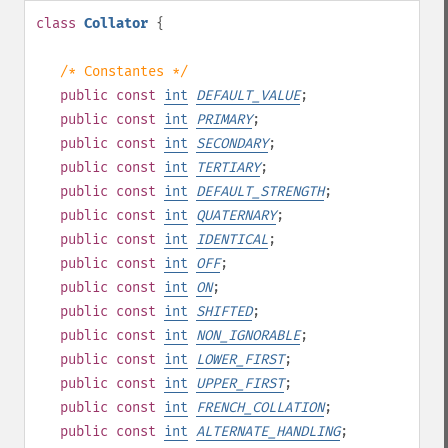
class
Collator
{
/* Constantes */
public
const
int
DEFAULT_VALUE
;
public
const
int
PRIMARY
;
public
const
int
SECONDARY
;
public
const
int
TERTIARY
;
public
const
int
DEFAULT_STRENGTH
;
public
const
int
QUATERNARY
;
public
const
int
IDENTICAL
;
public
const
int
OFF
;
public
const
int
ON
;
public
const
int
SHIFTED
;
public
const
int
NON_IGNORABLE
;
public
const
int
LOWER_FIRST
;
public
const
int
UPPER_FIRST
;
public
const
int
FRENCH_COLLATION
;
public
const
int
ALTERNATE_HANDLING
;