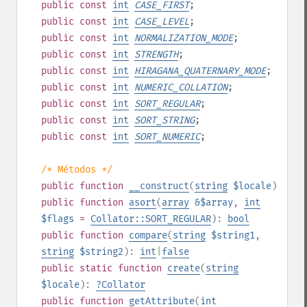
public
const
int
CASE_FIRST
;
public
const
int
CASE_LEVEL
;
public
const
int
NORMALIZATION_MODE
;
public
const
int
STRENGTH
;
public
const
int
HIRAGANA_QUATERNARY_MODE
;
public
const
int
NUMERIC_COLLATION
;
public
const
int
SORT_REGULAR
;
public
const
int
SORT_STRING
;
public
const
int
SORT_NUMERIC
;
/* Métodos */
public
function
__construct
(
string
$locale
)
public
function
asort
(
array
&$array
,
int
$flags
=
Collator::SORT_REGULAR
):
bool
public
function
compare
(
string
$string1
,
string
$string2
):
int
|
false
public
static
function
create
(
string
$locale
):
?
Collator
public
function
getAttribute
(
int