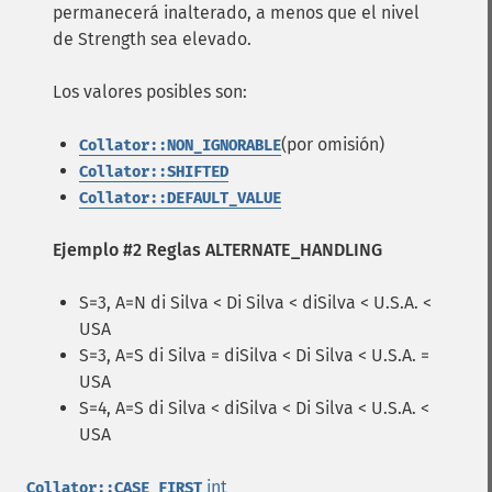
permanecerá inalterado, a menos que el nivel
de Strength sea elevado.
Los valores posibles son:
(por omisión)
Collator::NON_IGNORABLE
Collator::SHIFTED
Collator::DEFAULT_VALUE
Ejemplo #2 Reglas ALTERNATE_HANDLING
S=3, A=N di Silva < Di Silva < diSilva < U.S.A. <
USA
S=3, A=S di Silva = diSilva < Di Silva < U.S.A. =
USA
S=4, A=S di Silva < diSilva < Di Silva < U.S.A. <
USA
int
Collator::CASE_FIRST