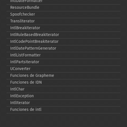
IntlDateFormatter
ResourceBundle
Spoofchecker
Transliterator
IntlBreakIterator
IntlRuleBasedBreakIterator
IntlCodePointBreakIterator
IntlDatePatternGenerator
IntlListFormatter
IntlPartsIterator
UConverter
Funciones de Grapheme
Funciones de IDN
IntlChar
IntlException
IntlIterator
Funciones de intl