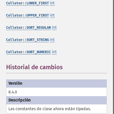
int
Collator::LOWER_FIRST
int
Collator::UPPER_FIRST
int
Collator::SORT_REGULAR
int
Collator::SORT_STRING
int
Collator::SORT_NUMERIC
Historial de cambios
¶
8.4.0
Las constantes de clase ahora están tipadas.