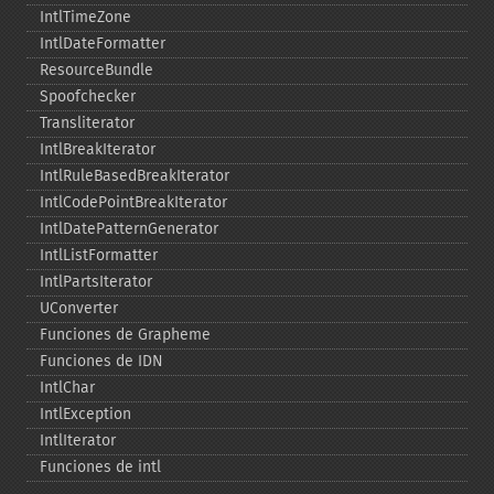
IntlTimeZone
IntlDateFormatter
ResourceBundle
Spoofchecker
Transliterator
IntlBreakIterator
IntlRuleBasedBreakIterator
IntlCodePointBreakIterator
IntlDatePatternGenerator
IntlListFormatter
IntlPartsIterator
UConverter
Funciones de Grapheme
Funciones de IDN
IntlChar
IntlException
IntlIterator
Funciones de intl