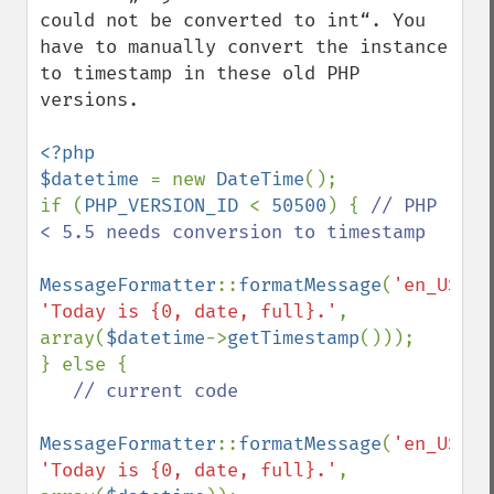
could not be converted to int“. You 
have to manually convert the instance 
to timestamp in these old PHP 
versions.

<?php

$datetime 
= new 
DateTime
();

if (
PHP_VERSION_ID 
< 
50500
) { 
// PHP 
< 5.5 needs conversion to timestamp

MessageFormatter
::
formatMessage
(
'en_US'
, 
'Today is {0, date, full}.'
, 
array(
$datetime
->
getTimestamp
()));

} else {

// current code

MessageFormatter
::
formatMessage
(
'en_US'
, 
'Today is {0, date, full}.'
, 