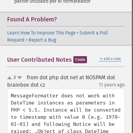
patrón utilizado por el formateador
Found A Problem?
Learn How To Improve This Page
•
Submit a Pull
Request
•
Report a Bug
＋
User Contributed Notes
add a note
1 note
from dot php dot net at NOSPAM dot
3
up
down
brainbox dot cz
11 years ago
¶
MessageFormatter does not work with 
DateTime instances as parameters in 
PHP < 5.5. Instance will be converted 
to timestamp with value 0 (e.g. 1970-
01-01) and following Notice will be 
raised: „Object of class DateTime 