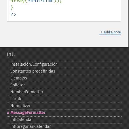
array(
$datetime
));

?>
＋
add a note
intl
Instalación/Configuración
Constantes predefinidas
Ejemplos
Collator
NumberFormatter
Locale
Normalizer
MessageFormatter
IntlCalendar
IntlGregorianCalendar