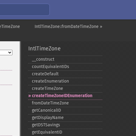
teTimeZone
IntlTimeZone::fromDateTimeZone »
IntlTimeZone
_​_​construct
countEquivalentIDs
createDefault
createEnumeration
createTimeZone
createTimeZoneIDEnumeration
fromDateTimeZone
getCanonicalID
getDisplayName
getDSTSavings
getEquivalentID