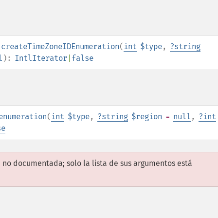
:createTimeZoneIDEnumeration
(
int
$type
,
?
string
l
):
IntlIterator
|
false
enumeration
(
int
$type
,
?
string
$region
=
null
,
?
int
se
 no documentada; solo la lista de sus argumentos está