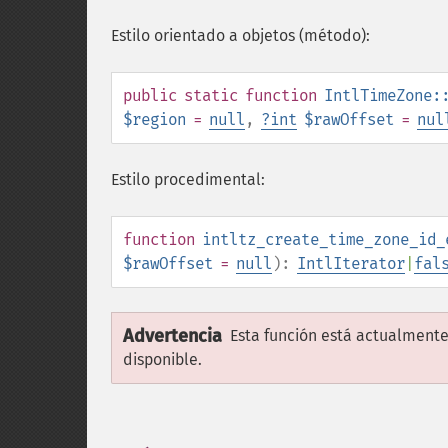
Estilo orientado a objetos (método):
public
static
function
IntlTimeZone:
$region
=
null
,
?
int
$rawOffset
=
nul
Estilo procedimental:
function
intltz_create_time_zone_id_
$rawOffset
=
null
):
IntlIterator
|
fal
Advertencia
Esta función está actualmente
disponible.