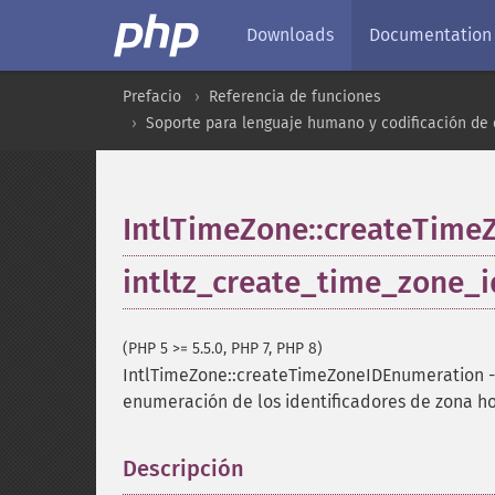
Downloads
Documentation
Prefacio
Referencia de funciones
Soporte para lenguaje humano y codificación de 
IntlTimeZone::createTime
intltz_create_time_zone_
(PHP 5 >= 5.5.0, PHP 7, PHP 8)
IntlTimeZone::createTimeZoneIDEnumeration
-
enumeración de los identificadores de zona hor
Descripción
¶