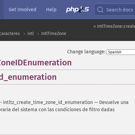
Get Involved
Help
Search docs
« IntlTimeZone::crea
caracteres
intl
IntlTimeZone
Change language:
ZoneIDEnumeration
id_enumeration
-
intltz_create_time_zone_id_enumeration
—
Devuelve una
aria del sistema con las condiciones de filtro dadas