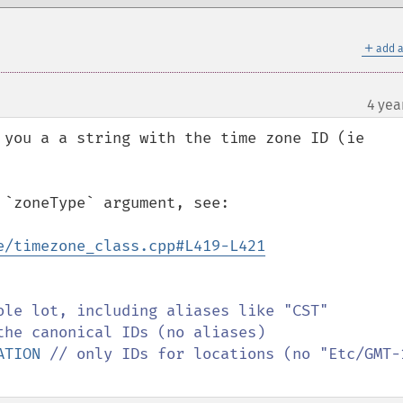
＋
add a
4 yea
 you a a string with the time zone ID (ie 
e/timezone_class.cpp#L419-L421
ATION 