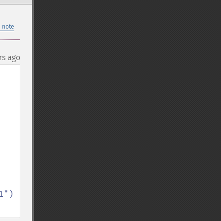
 note
rs ago