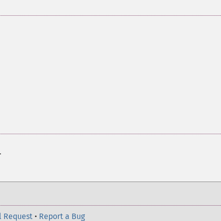
.
l Request
•
Report a Bug