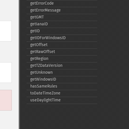
getErrorCode
getErrorMessage
getGMT
getIanaID
getID
getIDForWindowsID
getOffset
getRawOffset
getRegion
getTZDataVersion
getUnknown
getWindowsID
hasSameRules
toDateTimeZone
useDaylightTime