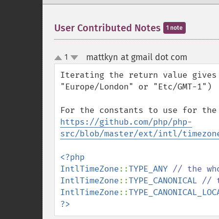
User Contributed Notes
1 note
mattkyn at gmail dot com
1
¶
up
down
Iterating the return value gives
"Europe/London" or "Etc/GMT-1")

https://github.com/php/php-
src/blob/master/ext/intl/timezon
<?php

IntlTimeZone
::
TYPE_ANY 
IntlTimeZone
::
TYPE_CANONICAL 
IntlTimeZone
::
TYPE_CANONICAL_LOC
?>