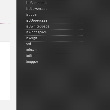
isUAlphabetic
isULowercase
isupper
isUUppercase
isUWhiteSpace
isWhitespace
isxdigit
ord
tolower
totitle
toupper