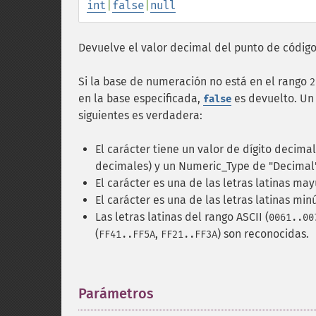
int
|
false
|
null
Devuelve el valor decimal del punto de código
Si la base de numeración no está en el rango
2
en la base especificada,
es devuelto. Un 
false
siguientes es verdadera:
El carácter tiene un valor de dígito decimal
decimales) y un Numeric_Type de "Decimal". 
El carácter es una de las letras latinas ma
El carácter es una de las letras latinas mi
Las letras latinas del rango ASCII (
0061..00
(
,
) son reconocidas.
FF41..FF5A
FF21..FF3A
Parámetros
¶