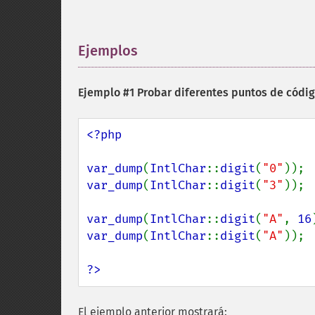
Ejemplos
¶
Ejemplo #1 Probar diferentes puntos de códi
<?php

var_dump
(
IntlChar
::
digit
(
"0"
var_dump
(
IntlChar
::
digit
(
"3"
));

var_dump
(
IntlChar
::
digit
(
"A"
, 
16
var_dump
(
IntlChar
::
digit
(
"A"
));

?>
El ejemplo anterior mostrará: