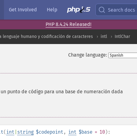
Get Involved
Help
Search docs
PHP 8.4.24 Released!
a lenguaje humano y codificación de caracteres
intl
IntlChar
Change language:
e un punto de código para una base de numeración dada
it
(
int
|
string
$codepoint
,
int
$base
= 10
):