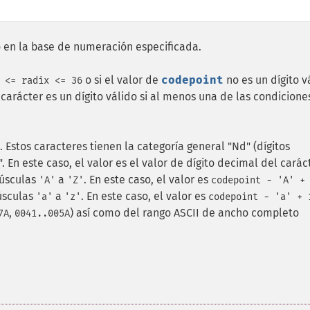
 en la base de numeración especificada.
o si el valor de
codepoint
no es un dígito v
 <= radix <= 36
carácter es un dígito válido si al menos una de las condicione
. Estos caracteres tienen la categoría general "Nd" (dígitos
En este caso, el valor es el valor de dígito decimal del caráct
yúsculas
a
. En este caso, el valor es
'A'
'Z'
codepoint - 'A' +
núsculas
a
. En este caso, el valor es
'a'
'z'
codepoint - 'a' + 
,
) así como del rango ASCII de ancho completo
7A
0041..005A