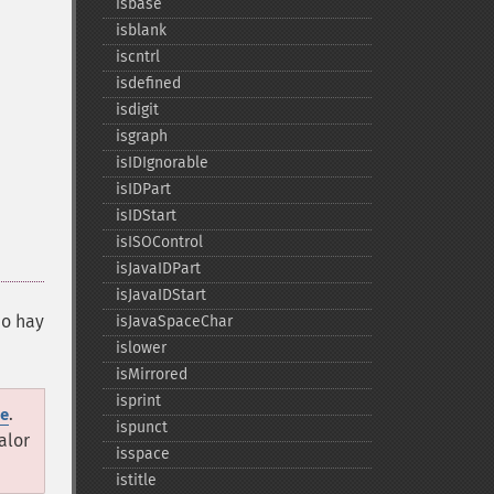
isbase
isblank
iscntrl
isdefined
isdigit
isgraph
isIDIgnorable
isIDPart
isIDStart
isISOControl
isJavaIDPart
isJavaIDStart
no hay
isJavaSpaceChar
islower
isMirrored
isprint
.
e
ispunct
alor
isspace
istitle