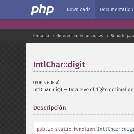
Downloads
Documentation
Prefacio
Referencia de funciones
Soporte par
IntlChar::digit
(PHP 7, PHP 8)
IntlChar::digit
—
Devuelve el dígito decimal d
Descripción
¶
public
static
function
IntlChar::dig