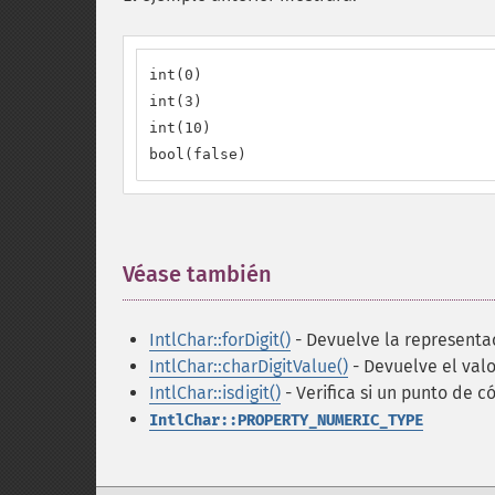
int(0)

int(3)

int(10)

bool(false)
Véase también
¶
IntlChar::forDigit()
- Devuelve la representa
IntlChar::charDigitValue()
- Devuelve el valo
IntlChar::isdigit()
- Verifica si un punto de c
IntlChar::PROPERTY_NUMERIC_TYPE