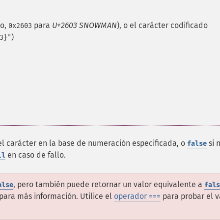
lo,
para
U+2603 SNOWMAN
), o el carácter codificado
0x2603
)
3}"
l carácter en la base de numeración especificada, o
si 
false
en caso de fallo.
ll
, pero también puede retornar un valor equivalente a
alse
fals
para más información. Utilice el
operador ===
para probar el v