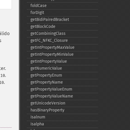
foldCase
forDigit
getBidiPairedBracket
getBlockCode
álido
getCombiningClass
s
getFC_​NFKC_​Closure
getIntPropertyMaxValue
getIntPropertyMinValue
getIntPropertyValue
er.
getNumericValue
.
getPropertyEnum
 10
.
getPropertyName
10
getPropertyValueEnum
getPropertyValueName
getUnicodeVersion
hasBinaryProperty
isalnum
isalpha