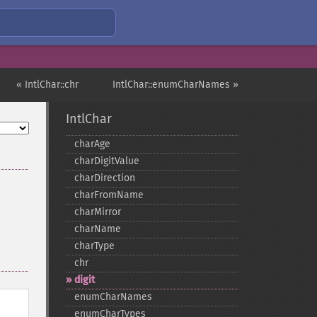
« IntlChar::chr
IntlChar::enumCharNames »
IntlChar
charAge
charDigitValue
charDirection
charFromName
charMirror
charName
charType
chr
digit
enumCharNames
enumCharTypes