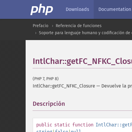
Downloads
Documentation
Prefacio
Referencia de funciones
Soporte para lenguaje humano y codificación de 
IntlChar::getFC_NFKC_Clos
(PHP 7, PHP 8)
IntlChar::getFC_NFKC_Closure
—
Devuelve la p
Descripción
¶
public
static
function
IntlChar::get
string
|
false
|
null