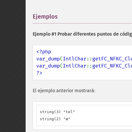
Ejemplos
¶
Ejemplo #1 Probar diferentes puntos de códi
<?php

var_dump
(
IntlChar
::
getFC_NFKC_Cl
var_dump
(
IntlChar
::
getFC_NFKC_Cl
?>
El ejemplo anterior mostrará:
string(3) "tel"

string(2) "æ"