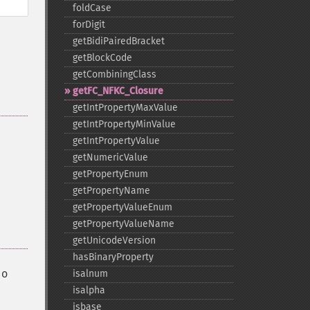
foldCase
forDigit
getBidiPairedBracket
getBlockCode
getCombiningClass
getFC_​NFKC_​Closure
getIntPropertyMaxValue
getIntPropertyMinValue
getIntPropertyValue
getNumericValue
getPropertyEnum
getPropertyName
getPropertyValueEnum
getPropertyValueName
getUnicodeVersion
hasBinaryProperty
o
isalnum
isalpha
isbase