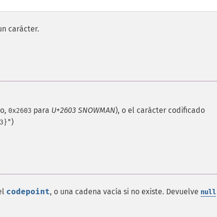
n carácter.
lo,
para
U+2603 SNOWMAN
), o el carácter codificado
0x2603
)
3}"
el
codepoint
, o una cadena vacía si no existe. Devuelve
null