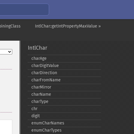
biningClass
IntlChar::getIntPropertyMaxValue »
IntlChar
charAge
charDigitValue
charDirection
charFromName
charMirror
charName
charType
chr
digit
enumCharNames
enumCharTypes