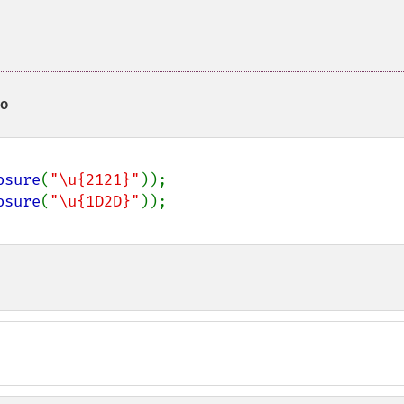
go
osure
(
"\u{2121}"
osure
(
"\u{1D2D}"