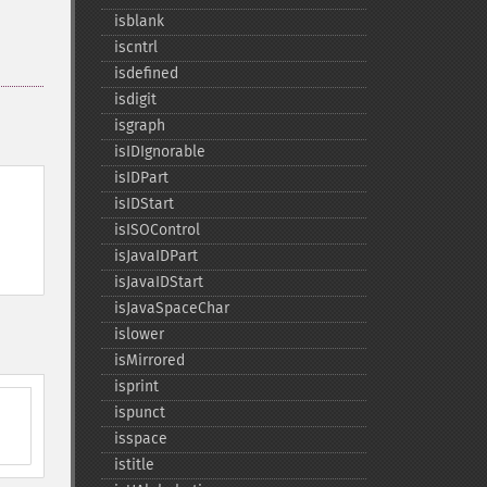
isblank
iscntrl
isdefined
isdigit
isgraph
isIDIgnorable
isIDPart
isIDStart
isISOControl
isJavaIDPart
isJavaIDStart
isJavaSpaceChar
islower
isMirrored
isprint
ispunct
isspace
istitle