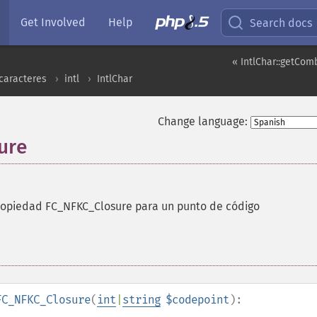
Get Involved
Help
Search docs
« IntlChar::getCom
caracteres
intl
IntlChar
Change language:
ure
ropiedad FC_NFKC_Closure para un punto de código
FC_NFKC_Closure
(
int
|
string
$codepoint
):