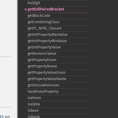
forDigit
getBidiPairedBracket
getBlockCode
getCombiningClass
getFC_​NFKC_​Closure
getIntPropertyMaxValue
getIntPropertyMinValue
getIntPropertyValue
getNumericValue
getPropertyEnum
getPropertyName
getPropertyValueEnum
getPropertyValueName
getUnicodeVersion
hasBinaryProperty
isalnum
isalpha
isbase
en
isblank
ll