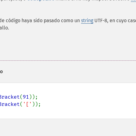
de código haya sido pasado como un
string
UTF-8, en cuyo cas
allo.
go
Bracket
(
91
Bracket
(
'['