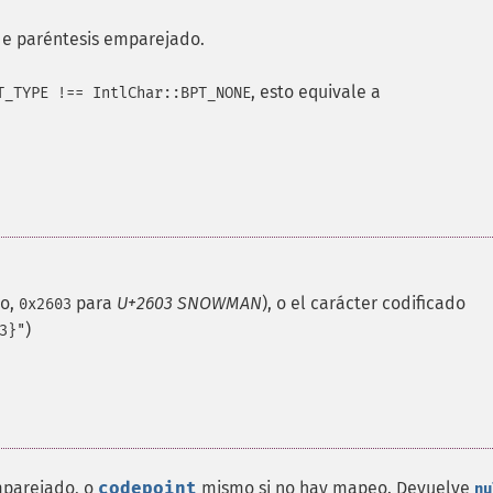
de paréntesis emparejado.
, esto equivale a
T_TYPE !== IntlChar::BPT_NONE
lo,
para
U+2603 SNOWMAN
), o el carácter codificado
0x2603
)
3}"
mparejado, o
codepoint
mismo si no hay mapeo. Devuelve
nu