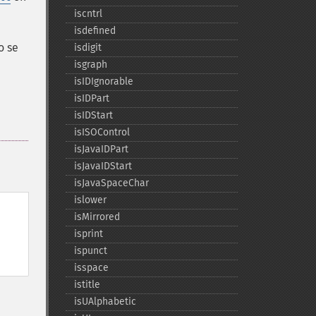
iscntrl
isdefined
o se
isdigit
isgraph
isIDIgnorable
isIDPart
isIDStart
isISOControl
isJavaIDPart
isJavaIDStart
isJavaSpaceChar
islower
isMirrored
isprint
ispunct
isspace
istitle
isUAlphabetic