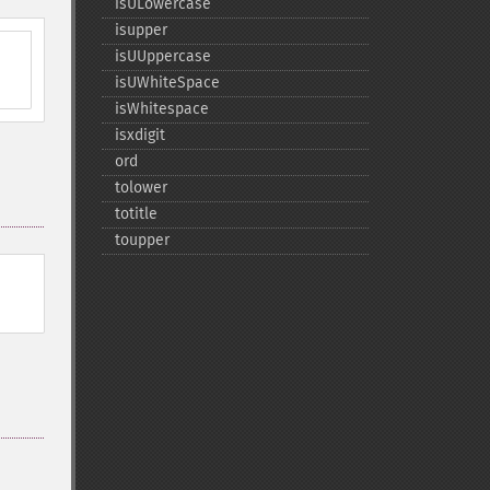
isULowercase
isupper
isUUppercase
isUWhiteSpace
isWhitespace
isxdigit
ord
tolower
totitle
toupper