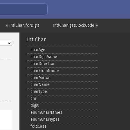
« IntlChar::forDigit
IntlChar::getBlockCode »
IntlChar
charAge
charDigitValue
charDirection
charFromName
charMirror
charName
charType
chr
digit
enumCharNames
enumCharTypes
foldCase