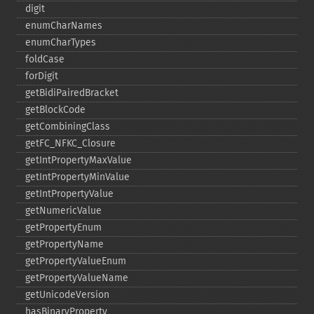
digit
enumCharNames
enumCharTypes
foldCase
forDigit
getBidiPairedBracket
getBlockCode
getCombiningClass
getFC_​NFKC_​Closure
getIntPropertyMaxValue
getIntPropertyMinValue
getIntPropertyValue
getNumericValue
getPropertyEnum
getPropertyName
getPropertyValueEnum
getPropertyValueName
getUnicodeVersion
hasBinaryProperty