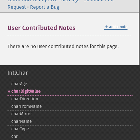
Request
•
Report a Bug
＋
User Contributed Notes
add a note
There are no user contributed notes for this page.
IntlChar
charAge
charDigitValue
charDirection
charFromName
charMirror
charName
charType
chr