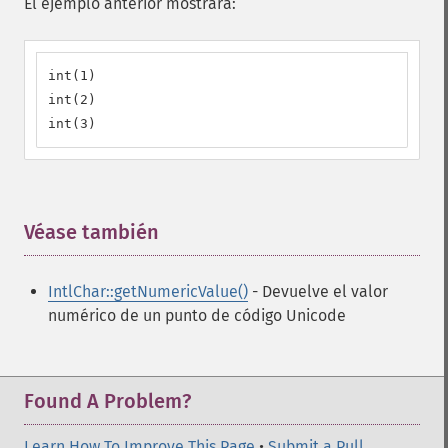
El ejemplo anterior mostrará:
int(1)

int(2)

int(3)
Véase también
¶
IntlChar::getNumericValue()
- Devuelve el valor
numérico de un punto de código Unicode
Found A Problem?
Learn How To Improve This Page
•
Submit a Pull