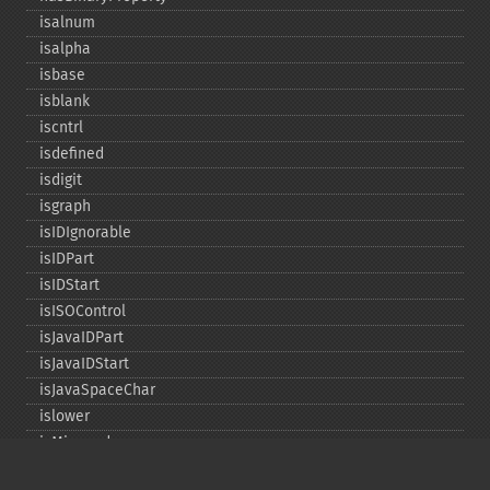
isalnum
isalpha
isbase
isblank
iscntrl
isdefined
isdigit
isgraph
isIDIgnorable
isIDPart
isIDStart
isISOControl
isJavaIDPart
isJavaIDStart
isJavaSpaceChar
islower
isMirrored
isprint