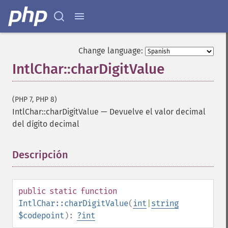
Change language:
IntlChar::charDigitValue
(PHP 7, PHP 8)
IntlChar::charDigitValue
—
Devuelve el valor decimal
del dígito decimal
Descripción
¶
public
static
function
IntlChar::charDigitValue
(
int
|
string
$codepoint
):
?
int