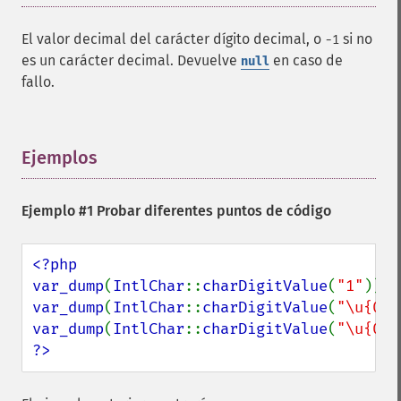
El valor decimal del carácter dígito decimal, o
si no
-1
es un carácter decimal. Devuelve
en caso de
null
fallo.
Ejemplos
¶
Ejemplo #1 Probar diferentes puntos de código
<?php

var_dump
(
IntlChar
::
charDigitValue
(
"1"
var_dump
(
IntlChar
::
charDigitValue
(
"\u{066
var_dump
(
IntlChar
::
charDigitValue
(
"\u{0E5
?>