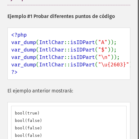
Ejemplo #1 Probar diferentes puntos de código
<?php

var_dump
(
IntlChar
::
isIDPart
(
"A"
var_dump
(
IntlChar
::
isIDPart
(
"$"
var_dump
(
IntlChar
::
isIDPart
(
"\n"
var_dump
(
IntlChar
::
isIDPart
(
"\u{2603}"
?>
El ejemplo anterior mostrará:
bool(true)

bool(false)

bool(false)

bool(false)