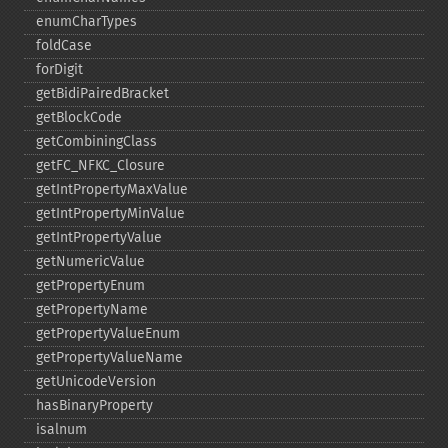
enumCharTypes
foldCase
forDigit
getBidiPairedBracket
getBlockCode
getCombiningClass
getFC_​NFKC_​Closure
getIntPropertyMaxValue
getIntPropertyMinValue
getIntPropertyValue
getNumericValue
getPropertyEnum
getPropertyName
getPropertyValueEnum
getPropertyValueName
getUnicodeVersion
hasBinaryProperty
isalnum