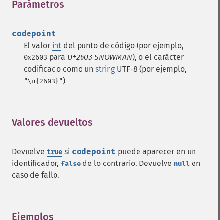
Parámetros
¶
codepoint
El valor
int
del punto de código (por ejemplo,
para
U+2603 SNOWMAN
), o el carácter
0x2603
codificado como un
string
UTF-8 (por ejemplo,
)
"\u{2603}"
Valores devueltos
¶
Devuelve
si
codepoint
puede aparecer en un
true
identificador,
de lo contrario. Devuelve
en
false
null
caso de fallo.
Ejemplos
¶