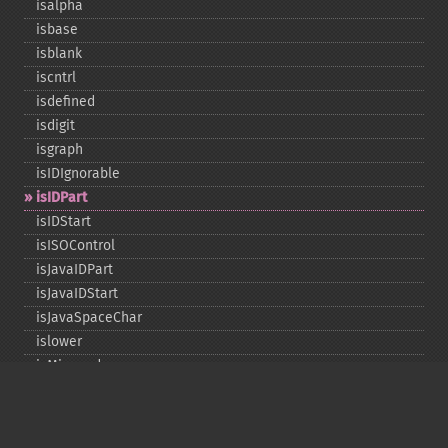
isalpha
isbase
isblank
iscntrl
isdefined
isdigit
isgraph
isIDIgnorable
isIDPart
isIDStart
isISOControl
isJavaIDPart
isJavaIDStart
isJavaSpaceChar
islower
isMirrored
isprint
ispunct
isspace