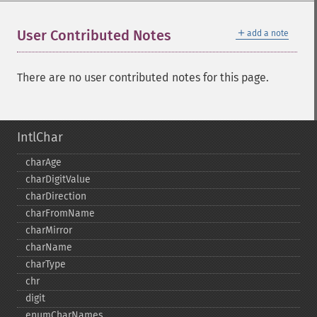
＋
User Contributed Notes
add a note
There are no user contributed notes for this page.
IntlChar
charAge
charDigitValue
charDirection
charFromName
charMirror
charName
charType
chr
digit
enumCharNames