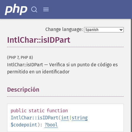
Change language:
IntlChar::isIDPart
(PHP 7, PHP 8)
IntlChar::isIDPart
—
Verifica si un punto de código es
permitido en un identificador
Descripción
¶
public
static
function
IntlChar::isIDPart
(
int
|
string
$codepoint
):
?
bool