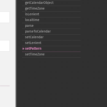
getCalendarObject
getTimeZone
isLenient
localtime
parse
parseToCalendar
setCalendar
setLenient
setPattern
setTimeZone