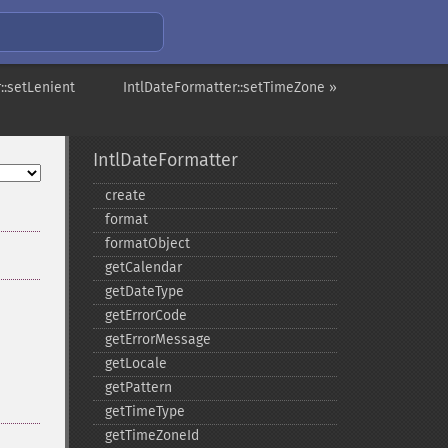
::setLenient
IntlDateFormatter::setTimeZone »
IntlDateFormatter
create
format
formatObject
getCalendar
getDateType
getErrorCode
getErrorMessage
getLocale
getPattern
getTimeType
getTimeZoneId