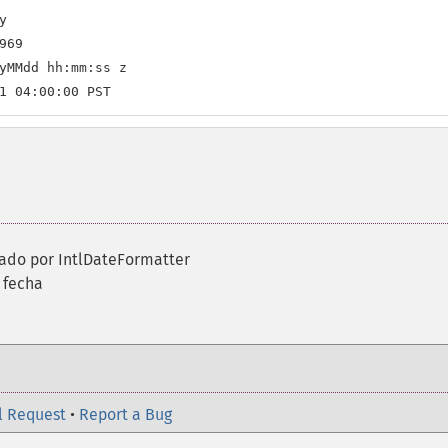


69

yMMdd hh:mm:ss z

1 04:00:00 PST
izado por IntlDateFormatter
 fecha
l Request
•
Report a Bug