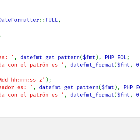
DateFormatter
::
FULL
,



es: '
, 
datefmt_get_pattern
(
$fmt
), 
PHP_EOL
;

da con el patrón es '
, 
datefmt_format
(
$fmt
, 
0
Mdd hh:mm:ss z'
);

eador es: '
, 
datefmt_get_pattern
(
$fmt
), 
PHP_E
da con el patrón es '
, 
datefmt_format
(
$fmt
, 
0