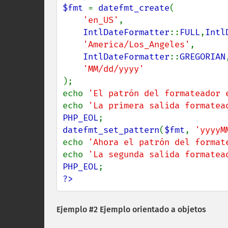
$fmt 
= 
datefmt_create
(

'en_US'
,

IntlDateFormatter
::
FULL
,
Intl
'America/Los_Angeles'
,

IntlDateFormatter
::
GREGORIAN
,
);

echo 
'El patrón del formateador 
echo 
'La primera salida formatea
PHP_EOL
datefmt_set_pattern
(
$fmt
, 
'yyyyM
echo 
'Ahora el patrón del format
echo 
'La segunda salida formatea
PHP_EOL
?>
Ejemplo #2 Ejemplo orientado a objetos