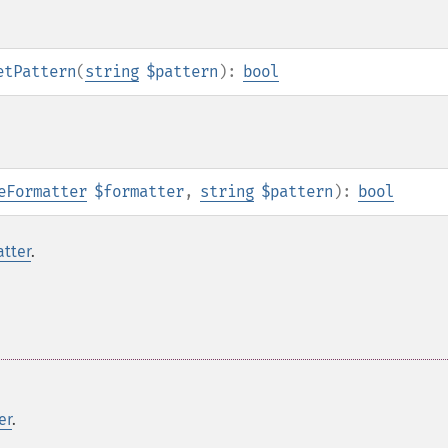
etPattern
(
string
$pattern
):
bool
eFormatter
$formatter
,
string
$pattern
):
bool
atter
.
er
.