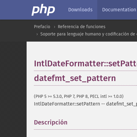
Downloads
Documentation
Prefacio
Referencia de funciones
Soporte para lenguaje humano y codificación de 
IntlDateFormatter::setPat
datefmt_set_pattern
(PHP 5 >= 5.3.0, PHP 7, PHP 8, PECL intl >= 1.0.0)
IntlDateFormatter::setPattern
--
datefmt_set_
Descripción
¶