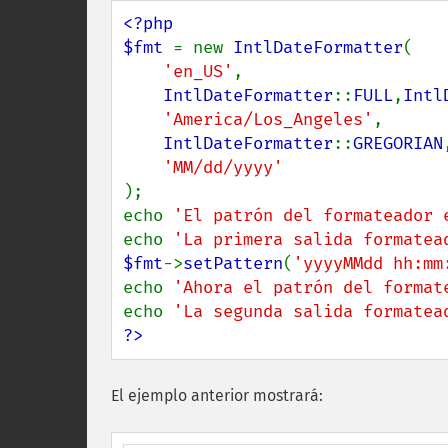
<?php

$fmt 
= new 
IntlDateFormatter
(

'en_US'
,

IntlDateFormatter
::
FULL
,
Intl
'America/Los_Angeles'
,

IntlDateFormatter
::
GREGORIAN
,
);

echo 
'El patrón del formateador 
echo 
'La primera salida formatea
$fmt
->
setPattern
(
'yyyyMMdd hh:mm
echo 
'Ahora el patrón del format
echo 
'La segunda salida formatea
?>
El ejemplo anterior mostrará: