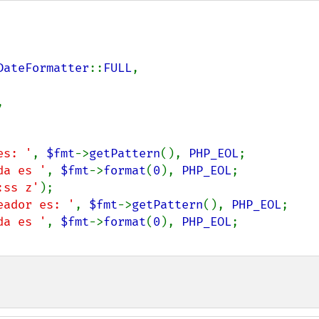
DateFormatter
::
FULL
,



es: '
, 
$fmt
->
getPattern
(), 
PHP_EOL
;

da es '
, 
$fmt
->
format
(
0
), 
PHP_EOL
:ss z'
);

eador es: '
, 
$fmt
->
getPattern
(), 
PHP_EOL
;

da es '
, 
$fmt
->
format
(
0
), 
PHP_EOL