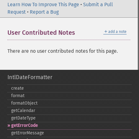
Learn How To Improve This Page
•
Submit a Pull
Request
•
Report a Bug
＋
User Contributed Notes
add a note
There are no user contributed notes for this page.
IntlDateFormatter
create
format
formatObject
getCalendar
getDateType
getErrorCode
getErrorMessage