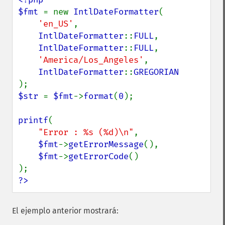
$fmt 
= new 
IntlDateFormatter
(

'en_US'
,

IntlDateFormatter
::
FULL
,

IntlDateFormatter
::
FULL
,

'America/Los_Angeles'
,

IntlDateFormatter
::
$str 
= 
$fmt
->
format
(
0
);

printf
(

"Error : %s (%d)\n"
,

$fmt
->
getErrorMessage
(),

$fmt
->
getErrorCode
()

?>
El ejemplo anterior mostrará: