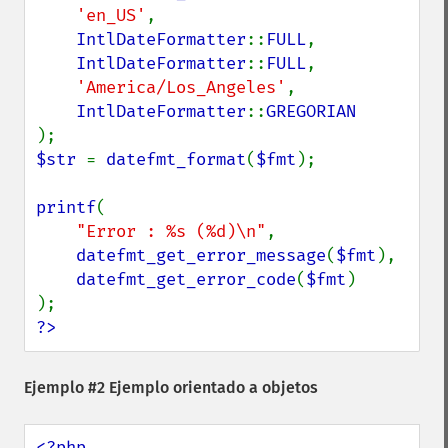
'en_US'
,

IntlDateFormatter
::
FULL
,

IntlDateFormatter
::
FULL
,

'America/Los_Angeles'
,

IntlDateFormatter
::
$str 
= 
datefmt_format
(
$fmt
);

printf
(

"Error : %s (%d)\n"
,

datefmt_get_error_message
(
$fmt
),

datefmt_get_error_code
(
$fmt
)

?>
Ejemplo #2 Ejemplo orientado a objetos
<?php
