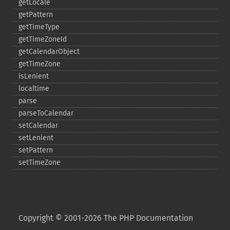
getLocale
getPattern
getTimeType
getTimeZoneId
getCalendarObject
getTimeZone
isLenient
localtime
parse
parseToCalendar
setCalendar
setLenient
setPattern
setTimeZone
Copyright © 2001-2026 The PHP Documentation