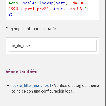
echo 
Locale
::
lookup
(
$arr
, 
'de-DE-
1996-x-prv1-prv2'
, 
true
, 
'en_US'
?>
El ejemplo anterior mostrará:
de_de_1996
Véase también
¶
locale_filter_matches()
- Verifica si el tag de idioma
coincide con una configuración local