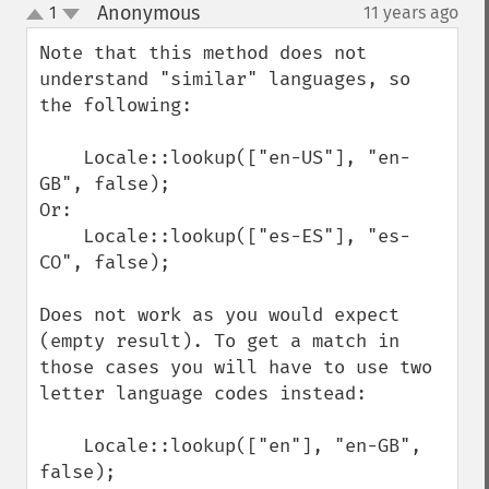
Anonymous
1
11 years ago
¶
up
down
Note that this method does not 
understand "similar" languages, so 
the following:

    Locale::lookup(["en-US"], "en-
GB", false);

Or:

    Locale::lookup(["es-ES"], "es-
CO", false);

Does not work as you would expect 
(empty result). To get a match in 
those cases you will have to use two 
letter language codes instead:

    Locale::lookup(["en"], "en-GB", 
false);
