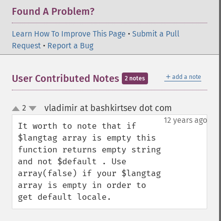
Found A Problem?
Learn How To Improve This Page
•
Submit a Pull
Request
•
Report a Bug
＋
User Contributed Notes
add a note
2 notes
vladimir at bashkirtsev dot com
2
¶
up
down
12 years ago
It worth to note that if 
$langtag array is empty this 
function returns empty string 
and not $default . Use 
array(false) if your $langtag 
array is empty in order to 
get default locale.