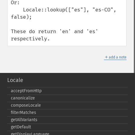
Or:

    Locale::lookup(["es"], "es-CO", 
false);

These do return 'en' and 'es' 
respectively.
＋
add a note
Locale
acceptFromHttp
canonicalize
composeLocale
filterMatches
getAllVariants
getDefault
getDisplayLanguage