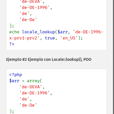
'de-DEVA'
,

'de-DE-1996'
,

'de'
,

);

echo 
locale_lookup
(
$arr
, 
'de-DE-1996-
x-prv1-prv2'
, 
true
, 
'en_US'
?>
Ejemplo #2 Ejemplo con
Locale::lookup()
, POO
<?php

$arr 
= array(

'de-DEVA'
,

'de-DE-1996'
,

'de'
,

);
