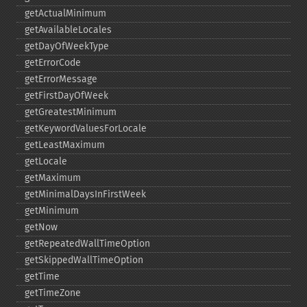
getActualMinimum
getAvailableLocales
getDayOfWeekType
getErrorCode
getErrorMessage
getFirstDayOfWeek
getGreatestMinimum
getKeywordValuesForLocale
getLeastMaximum
getLocale
getMaximum
getMinimalDaysInFirstWeek
getMinimum
getNow
getRepeatedWallTimeOption
getSkippedWallTimeOption
getTime
getTimeZone