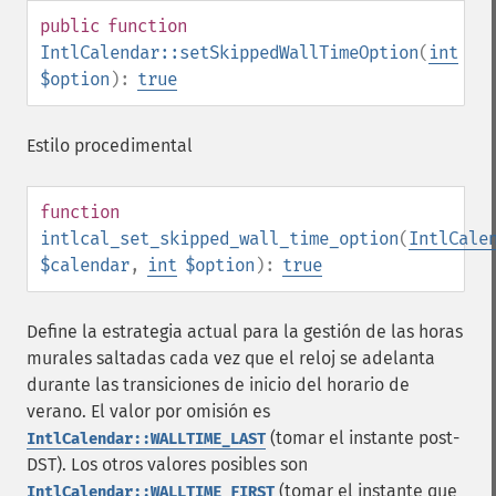
public
function
IntlCalendar::setSkippedWallTimeOption
(
int
$option
):
true
Estilo procedimental
function
intlcal_set_skipped_wall_time_option
(
IntlCale
$calendar
,
int
$option
):
true
Define la estrategia actual para la gestión de las horas
murales saltadas cada vez que el reloj se adelanta
durante las transiciones de inicio del horario de
verano. El valor por omisión es
(tomar el instante post-
IntlCalendar::WALLTIME_LAST
DST). Los otros valores posibles son
(tomar el instante que
IntlCalendar::WALLTIME_FIRST