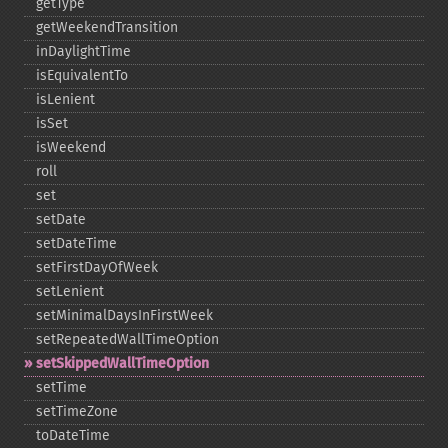
getType
getWeekendTransition
inDaylightTime
isEquivalentTo
isLenient
isSet
isWeekend
roll
set
setDate
setDateTime
setFirstDayOfWeek
setLenient
setMinimalDaysInFirstWeek
setRepeatedWallTimeOption
setSkippedWallTimeOption
setTime
setTimeZone
toDateTime