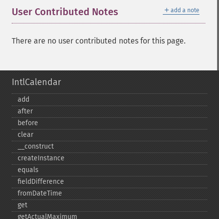
＋
User Contributed Notes
add a note
There are no user contributed notes for this page.
IntlCalendar
add
after
before
clear
_​_​construct
createInstance
equals
fieldDifference
fromDateTime
get
getActualMaximum