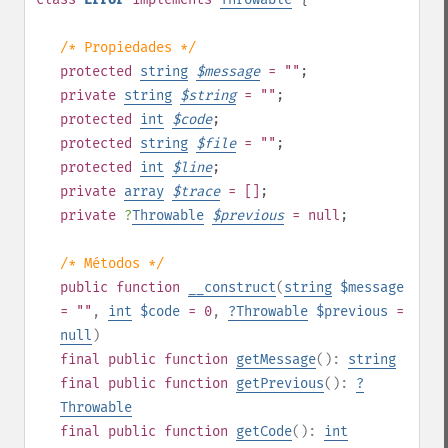
/* Propiedades */
protected
string
$
message
= ""
;
private
string
$
string
= ""
;
protected
int
$
code
;
protected
string
$
file
= ""
;
protected
int
$
line
;
private
array
$
trace
= []
;
private
?
Throwable
$
previous
= null
;
/* Métodos */
public
function
__construct
(
string
$message
= ""
,
int
$code
= 0
,
?
Throwable
$previous
=
null
)
final
public
function
getMessage
():
string
final
public
function
getPrevious
():
?
Throwable
final
public
function
getCode
():
int