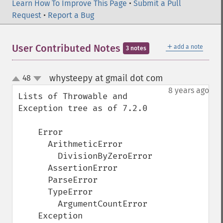
Learn How To Improve This Page
•
Submit a Pull
Request
•
Report a Bug
＋
User Contributed Notes
add a note
3 notes
whysteepy at gmail dot com
48
¶
up
down
8 years ago
Lists of Throwable and 
Exception tree as of 7.2.0

    Error

      ArithmeticError

        DivisionByZeroError

      AssertionError

      ParseError

      TypeError

        ArgumentCountError

    Exception
