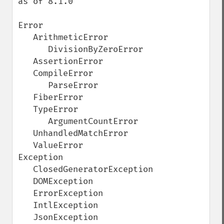
as of 8.1.0

Error

   ArithmeticError

      DivisionByZeroError

   AssertionError

   CompileError

      ParseError

   FiberError

   TypeError

      ArgumentCountError

   UnhandledMatchError

   ValueError

Exception

   ClosedGeneratorException

   DOMException

   ErrorException

   IntlException

   JsonException
