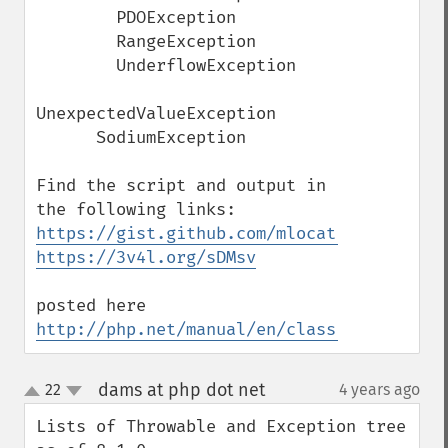
        PDOException

        RangeException

        UnderflowException

UnexpectedValueException

      SodiumException 

Find the script and output in 
https://gist.github.com/mlocati/249f07b07
https://3v4l.org/sDMsv
posted here 
http://php.net/manual/en/class.throwable.
dams at php dot net
22
4 years ago
¶
up
down
Lists of Throwable and Exception tree 