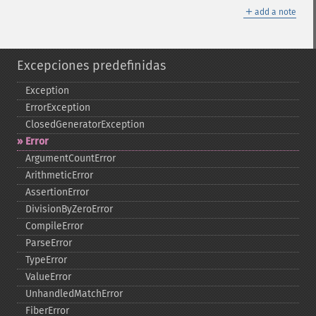
＋
add a note
Excepciones predefinidas
Exception
ErrorException
ClosedGeneratorException
Error
ArgumentCountError
ArithmeticError
AssertionError
DivisionByZeroError
CompileError
ParseError
TypeError
ValueError
UnhandledMatchError
FiberError