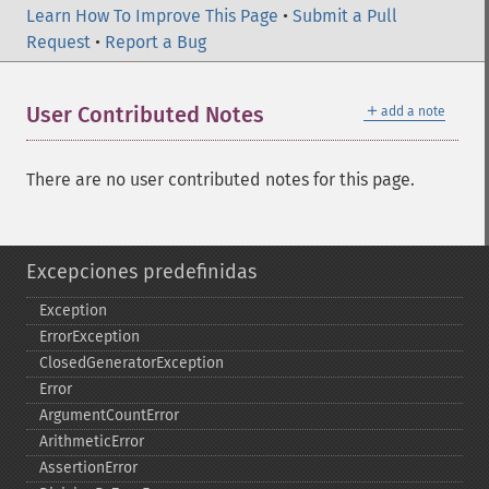
Learn How To Improve This Page
•
Submit a Pull
Request
•
Report a Bug
＋
User Contributed Notes
add a note
There are no user contributed notes for this page.
Excepciones predefinidas
Exception
ErrorException
ClosedGeneratorException
Error
ArgumentCountError
ArithmeticError
AssertionError