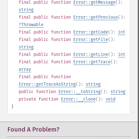
final
public
function
Error::getMessage
():
string
final
public
function
Error::getPrevious
():
?
Throwable
final
public
function
Error::getCode
():
int
final
public
function
Error::getFile
():
string
final
public
function
Error::getLine
():
int
final
public
function
Error::getTrace
():
array
final
public
function
Error::getTraceAsString
():
string
public
function
Error::__toString
():
string
private
function
Error::__clone
():
void
}
Found A Problem?