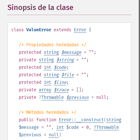
Sinopsis de la clase
¶
class
ValueError
extends
Error
{
/* Propiedades heredadas */
protected
string
$
message
= ""
;
private
string
$
string
= ""
;
protected
int
$
code
;
protected
string
$
file
= ""
;
protected
int
$
line
;
private
array
$
trace
= []
;
private
?
Throwable
$
previous
= null
;
/* Métodos heredados */
public
function
Error::__construct
(
string
$message
= ""
,
int
$code
= 0
,
?
Throwable
$previous
=
null
)