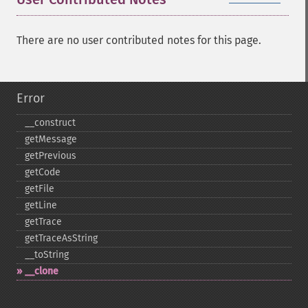
There are no user contributed notes for this page.
Error
_​_​construct
getMessage
getPrevious
getCode
getFile
getLine
getTrace
getTraceAsString
_​_​toString
_​_​clone