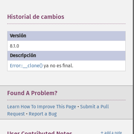
Historial de cambios
¶
8.1.0
Error::__clone()
ya no es final.
Found A Problem?
Learn How To Improve This Page
•
Submit a Pull
Request
•
Report a Bug
＋
User Contributed Notes
add a note