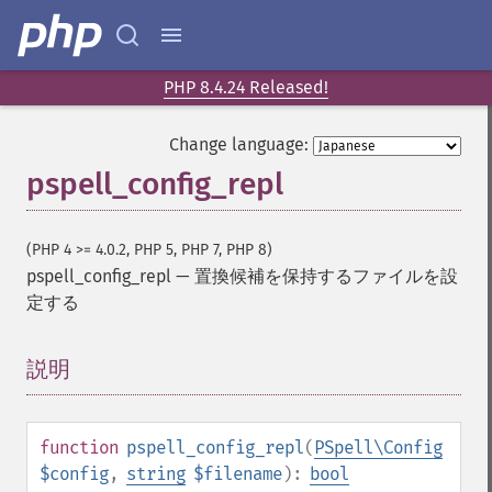
PHP 8.4.24 Released!
Change language:
pspell_config_repl
(PHP 4 >= 4.0.2, PHP 5, PHP 7, PHP 8)
pspell_config_repl
—
置換候補を保持するファイルを設
定する
説明
¶
function
pspell_config_repl
(
PSpell\Config
$config
,
string
$filename
):
bool