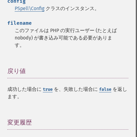
config
PSpell\Config
クラスのインスタンス。
filename
このファイルは PHP の実行ユーザー (たとえば
nobody) が書き込み可能である必要がありま
す。
戻り値
¶
成功した場合に
を、失敗した場合に
を返し
true
false
ます。
変更履歴
¶