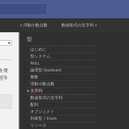
« 浮動小数点数
数値形式の文字列 »
型
はじめに
型システム
NULL
を使
論理型 (boolean)
細
を
整数
浮動小数点数
文字列
数値形式の文字列
配列
オブジェクト
列挙型 / Enum
リソース