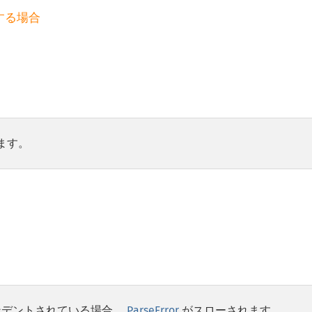
ります。
ンデントされている場合、
ParseError
がスローされます。