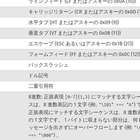
ラインフィード (LF またはアスキーの 0x0A (10))
キャリッジリターン (CR またはアスキーの 0x0D (13
水平タブ (HT またはアスキーの 0x09 (9))
垂直タブ (VT またはアスキーの 0x0B (11))
エスケープ (ESC あるいはアスキーの 0x1B (27))
フォームフィード (FF またはアスキーの 0x0C (12)
バックスラッシュ
ドル記号
二重引用符
8進数: 正規表現
にマッチする文字シ
[0-7]{1,3}
スは、8 進数表記の 1 文字 (例:.
)
"\101" === "A"
正規表現にマッチする文字シーケンスは、8 進数
の 1 文字です。 1 バイトに収まらない部分は、何
ッセージを出さずにオーバーフローします (例:
"\
) 。
=== "\000"