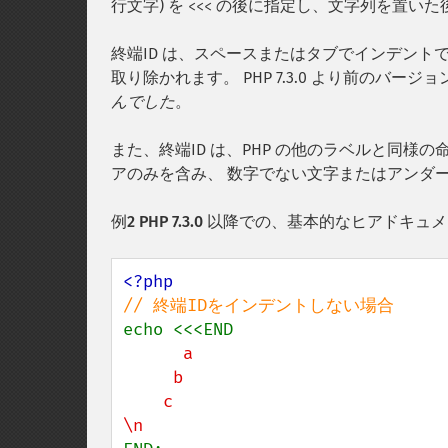
行文字) を
の後に指定し、文字列を置いた後で、
<<<
終端ID は、スペースまたはタブでインデント
取り除かれます。 PHP 7.3.0 より前のバ
んでした
。
また、終端ID は、PHP の他のラベルと同
アのみを含み、 数字でない文字またはアンダ
例2 PHP 7.3.0 以降での、基本的なヒアドキ
      a

     b

    c
