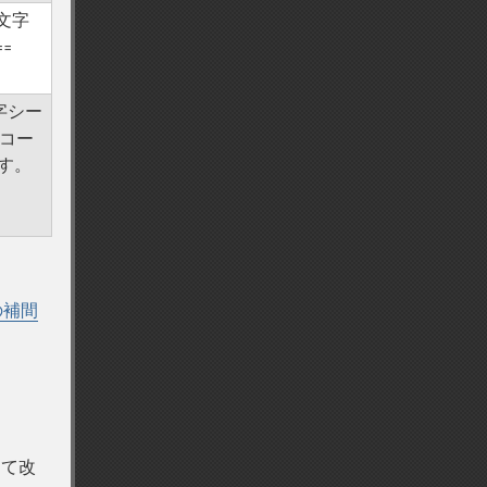
文字
==
字シー
のコー
ます。
の補間
けて改