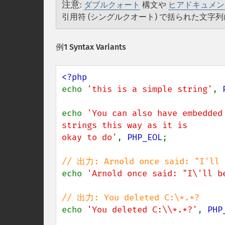
注意
:
ダブルクォート
構文や
ヒアドキュメン
引用符 (シングルクオート) で括られた文字
例1 Syntax Variants
echo 
'this is a simple string'
, 
echo 
'You can also have embedded 
strings this way as it is

okay to do'
, 
PHP_EOL
;

echo 
'Arnold once said: "I\'ll b
echo 
'You deleted C:\\*.*?'
, 
PHP