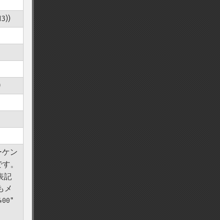
))
)
ーケン
 です。
表記
もメ
400"