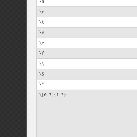
\n
\r
\t
\v
\e
\f
\\
\$
\"
\[0-7]{1,3}