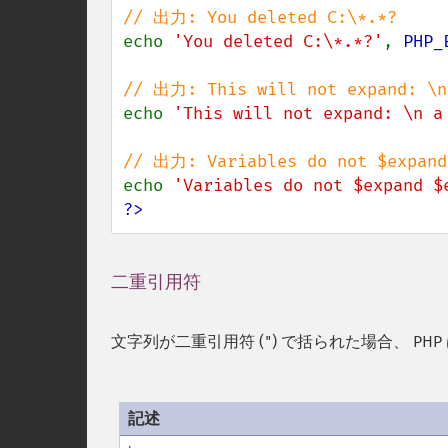
echo 
'You deleted C:\*.*?'
, 
PHP_
echo 
'This will not expand: \n a
echo 
'Variables do not $expand $
?>
二重引用符
¶
文字列が二重引用符 (
) で括られた場合、 P
"
記述