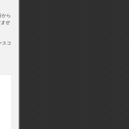
行から
けませ
ースコ