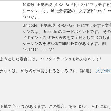
16進数: 正規表現
にマッチする
[0-9A-Fa-f]{1,2}
シーケンスは、16 進数表記の 1 文字(例:
"\x41" =
)です。
"A"
Unicode: 正規表現
にマッチする文
[0-9A-Fa-f]+
ケンスは、Unicode のコードポイントです。 そ
ドポイントの UTF-8 表現を文字列として出力し
シーケンスを波括弧で囲む必要があります。例
"\u{41}" === "A"
ようとした場合には、 バックスラッシュも出力されます!
要なのは、 変数名が展開されるところです。詳細は、
文字列
 ("<<<") があります。この場合、ある ID (と、それに続