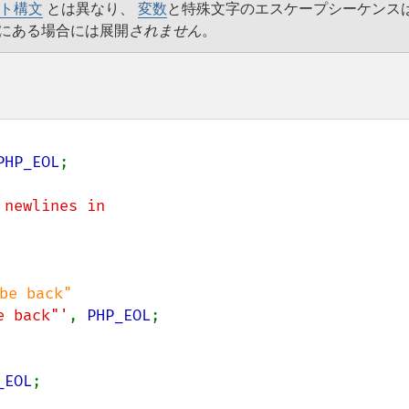
ト構文
とは異なり、
変数
と特殊文字のエスケープシーケンス
列にある場合には展開
されません
。
PHP_EOL
;

newlines in

e back"'
, 
PHP_EOL
;

_EOL
;
