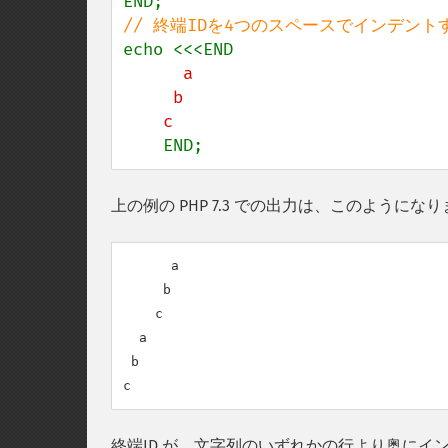
      a

     b

    END;
上の例の PHP 7.3 での出力は、このようにな
      a

     b

    c

  a

 b

終端ID が、文字列のいずれかの行より奥にイ