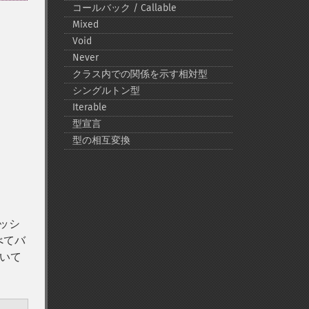
コールバック / Callable
Mixed
Void
Never
クラス内での関係を示す相対型
シングルトン型
Iterable
型宣言
型の相互変換
ッシ
べてバ
いて