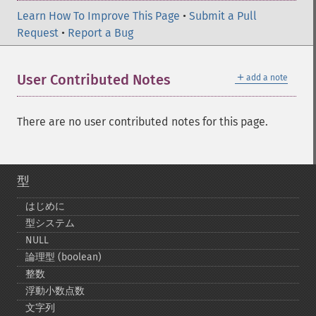
Learn How To Improve This Page
•
Submit a Pull
Request
•
Report a Bug
＋
User Contributed Notes
add a note
There are no user contributed notes for this page.
型
はじめに
型システム
NULL
論理型 (boolean)
整数
浮動小数点数
文字列