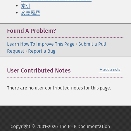
索引
変更履歴
Found A Problem?
Learn How To Improve This Page
•
Submit a Pull
Request
•
Report a Bug
＋
User Contributed Notes
add a note
There are no user contributed notes for this page.
Copyright © 2001-2026 The PHP Documentation