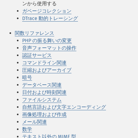
ンから使用する
ガベージコレクション
DTrace 動的トレーシング
関数リファレンス
PHP の振る舞いの変更
音声フォーマットの操作
認証サービス
コマンドライン関連
圧縮およびアーカイブ
暗号
データベース関連
日付および時刻関連
ファイルシステム
自然言語および文字エンコーディング
画像処理および作成
メール関連
数学
テキスト以外の MIME 型