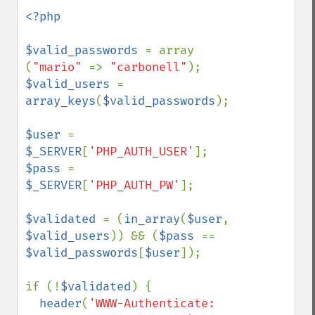
<?php

$valid_passwords 
= array 
(
"mario" 
=> 
"carbonell"
$valid_users 
= 
array_keys
(
$valid_passwords
);

$user 
= 
$_SERVER
[
'PHP_AUTH_USER'
$pass 
= 
$_SERVER
[
'PHP_AUTH_PW'
];

$validated 
= (
in_array
(
$user
, 
$valid_users
)) && (
$pass 
== 
$valid_passwords
[
$user
]);

if (!
$validated
) {

header
(
'WWW-Authenticate: 