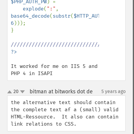
$PHP_AUTH_PW
) = 

explode
(
":"
, 
base64_decode
(
substr
(
$HTTP_AUTHORIZATION
6
))); 

}

It worked for me on IIS 5 and 
PHP 4 in ISAPI
bitman at bitworks dot de
20
5 years ago
¶
up
down
the alternative text should contain 
the complete text af a (small) valid 
HTML-Ressource.  It also can contain 
link relations to CSS.