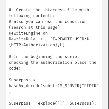
#  Create the .htaccess file with 
following contents:

# also you can use the condition 
(search at this page)

RewriteEngine on

RewriteRule .* - [E=REMOTE_USER:%
{HTTP:Authorization},L]

# In the beginning the script 
checking the authorization place the 
code:

$userpass = 
base64_decode(substr($_SERVER["REDIRECT_R
;

$userpass = explode(":", $userpass);
