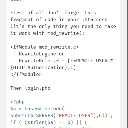
First of all don't forget this 
fragment of code in your .htaccess 
(it's the only thing you need to make 
it work with mod_rewrite):

<IfModule mod_rewrite.c>

   RewriteEngine on

   RewriteRule .* - [E=REMOTE_USER:%
{HTTP:Authorization},L]

</IfModule>

Then login.php

<?php

$a 
= 
base64_decode
( 
substr
(
$_SERVER
[
"REMOTE_USER"
],
6
)) ;

if ( (
strlen
(
$a
) == 
0
) || ( 