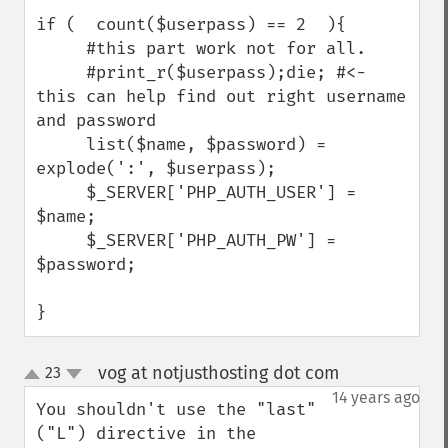
if (  count($userpass) == 2  ){

     #this part work not for all.

     #print_r($userpass);die; #<- 
this can help find out right username 
and password

     list($name, $password) = 
explode(':', $userpass);

     $_SERVER['PHP_AUTH_USER'] = 
$name;

     $_SERVER['PHP_AUTH_PW'] = 
$password;

}
vog at notjusthosting dot com
23
¶
up
down
14 years ago
You shouldn't use the "last" 
("L") directive in the 