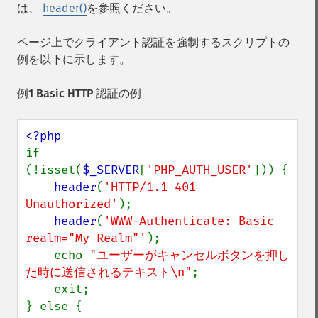
は、
header()
を参照ください。
ページ上でクライアント認証を強制するスクリプトの
例を以下に示します。
例1 Basic HTTP 認証の例
if 
(!isset(
$_SERVER
[
'PHP_AUTH_USER'
])) {

header
(
'HTTP/1.1 401 
Unauthorized'
);

header
(
'WWW-Authenticate: Basic 
realm="My Realm"'
);

    echo 
"ユーザーがキャンセルボタンを押し
た時に送信されるテキスト\n"
;

    exit;

} else {
