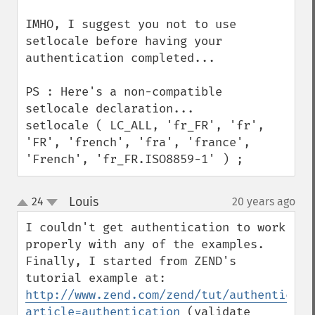
IMHO, I suggest you not to use 
setlocale before having your 
authentication completed...

PS : Here's a non-compatible 
setlocale declaration...

setlocale ( LC_ALL, 'fr_FR', 'fr', 
'FR', 'french', 'fra', 'france', 
'French', 'fr_FR.ISO8859-1' ) ;
Louis
24
20 years ago
¶
up
down
I couldn't get authentication to work 
properly with any of the examples. 
Finally, I started from ZEND's 
http://www.zend.com/zend/tut/authenticati
article=authentication
 (validate 