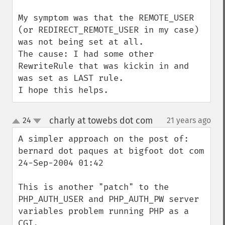
My symptom was that the REMOTE_USER 
(or REDIRECT_REMOTE_USER in my case) 
was not being set at all.

The cause: I had some other 
RewriteRule that was kickin in and 
was set as LAST rule.

I hope this helps.
charly at towebs dot com
24
21 years ago
¶
up
down
A simpler approach on the post of:

bernard dot paques at bigfoot dot com

24-Sep-2004 01:42

This is another "patch" to the 
PHP_AUTH_USER and PHP_AUTH_PW server 
variables problem running PHP as a 
CGI.
