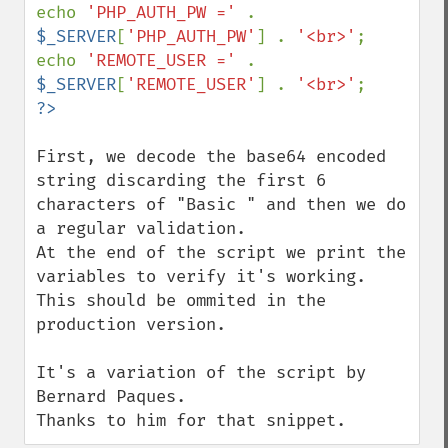
echo 
'PHP_AUTH_PW =' 
. 
$_SERVER
[
'PHP_AUTH_PW'
] . 
'<br>'
;

echo 
'REMOTE_USER =' 
. 
$_SERVER
[
'REMOTE_USER'
] . 
'<br>'
First, we decode the base64 encoded 
string discarding the first 6 
characters of "Basic " and then we do 
a regular validation.

At the end of the script we print the 
variables to verify it's working. 
This should be ommited in the 
production version.

It's a variation of the script by 
Bernard Paques.

Thanks to him for that snippet.