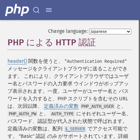
Change language:
PHP による HTTP 認証
¶
header()
関数を使うと、
"Authentication Required"
メッセージをクライアントブラウザに送ることができ
ます。 これにより、クライアントブラウザではユーザ
ー名とパスワードの入力要求 ウインドウがポップアッ
プ表示されます。一度、ユーザーがユーザー名と パス
ワードを入力すると、PHP スクリプトを含むその URL
は、次回以降、
定義済みの変数
と、
PHP_AUTH_USER
と、
にそれぞれユーザー名、
PHP_AUTH_PW
AUTH_TYPE
パスワード、認証型が代入された状態で呼ばれます。
定義済みの変数は、配列
でアクセス可能で
$_SERVER
す。 "Basic" 認証
のみ
がサポートされています。詳細