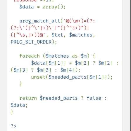
$data 
= array();

preg_match_all
(
'@(\w+)=(?:
(?:\'([^\']+)\'|"([^"]+)")|
([^\s,]+))@'
, 
$txt
, 
$matches
, 
PREG_SET_ORDER
);

   foreach (
$matches 
as 
$m
) {

$data
[
$m
[
1
]] = 
$m
[
2
] ? 
$m
[
2
] : 
(
$m
[
3
] ? 
$m
[
3
] : 
$m
[
4
]);

       unset(
$needed_parts
[
$m
[
1
]]);

   }

   return 
$needed_parts 
? 
false 
: 
$data
;

}

?>