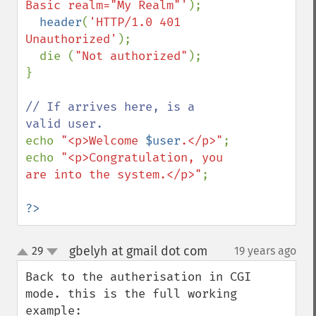
Basic realm="My Realm"'
);

header
(
'HTTP/1.0 401 
Unauthorized'
);

  die (
"Not authorized"
);

}

// If arrives here, is a 
echo 
"<p>Welcome 
$user
.</p>"
;

echo 
"<p>Congratulation, you 
are into the system.</p>"
;

?>
gbelyh at gmail dot com
29
19 years ago
¶
up
down
Back to the autherisation in CGI 
mode. this is the full working 
example:
