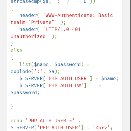
strcasecmp
(
$a
, 
":" 
)  == 
0 
))

{

header
( 
'WWW-Authenticate: Basic 
realm="Private"' 
);

header
( 
'HTTP/1.0 401 
Unauthorized' 
);

}

else

{

   list(
$name
, 
$password
) = 
explode
(
':'
, 
$a
);

$_SERVER
[
'PHP_AUTH_USER'
] = 
$name
;

$_SERVER
[
'PHP_AUTH_PW'
]    = 
$password
;

}

echo 
'PHP_AUTH_USER =' 
. 
$_SERVER
[
'PHP_AUTH_USER'
] . 
'<br>'
;
