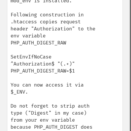
mod_env is installed. 

Following construction in 
.htaccess copies request 
header "Authorization" to the 
env variable 
PHP_AUTH_DIGEST_RAW

SetEnvIfNoCase 
^Authorization$ "(.+)" 
PHP_AUTH_DIGEST_RAW=$1

You can now access it via 
$_ENV.

Do not forget to strip auth 
type ("Digest" in my case) 
from your env variable 
because PHP_AUTH_DIGEST does 