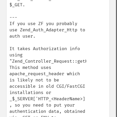
$_GET.

---

If you use ZF you probably 
use Zend_Auth_Adapter_Http to 
auth user. 

It takes Authorization info 
using 
"Zend_Controller_Request::getHeader"

This method uses 
apache_request_header which 
is likely not to be 
accessible in old CGI/FastCGI 
installations or 
_$_SERVER['HTTP_<HeaderName>] 
, so you need to put your 
authentication data, obtained 