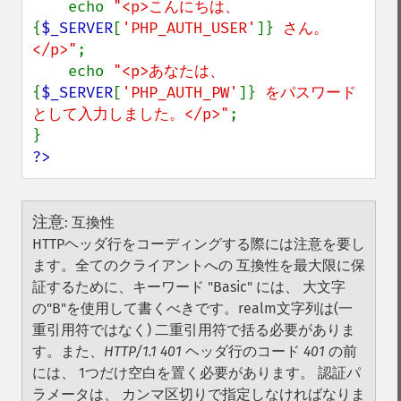
    echo 
"<p>こんにちは、
{
$_SERVER
[
'PHP_AUTH_USER'
]}
 さん。
</p>"
;

    echo 
"<p>あなたは、
{
$_SERVER
[
'PHP_AUTH_PW'
]}
 をパスワード
として入力しました。</p>"
;

?>
注意
:
互換性
HTTPヘッダ行をコーディングする際には注意を要し
ます。全てのクライアントへの 互換性を最大限に保
証するために、キーワード "Basic" には、 大文字
の"B"を使用して書くべきです。realm文字列は(一
重引用符ではなく) 二重引用符で括る必要がありま
す。また、
HTTP/1.1 401
ヘッダ行のコード
401
の前
には、 1つだけ空白を置く必要があります。 認証パ
ラメータは、 カンマ区切りで指定しなければなりま