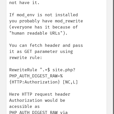
not have it.

If mod_env is not installed 
you probably have mod_rewrite 
(everyone has it because of 
"human readable URLs").

You can fetch header and pass 
it as GET parameter using 
rewrite rule: 

RewriteRule ^.*$ site.php?
PHP_AUTH_DIGEST_RAW=%
{HTTP:Authorization} [NC,L]

Here HTTP request header 
Authorization would be 
acessible as 
PHP_AUTH_DIGEST_RAW via 