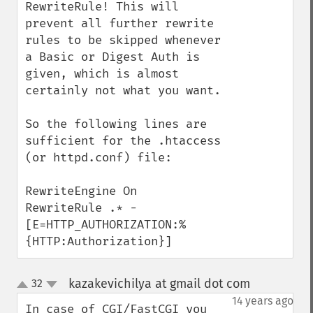
RewriteRule! This will 
prevent all further rewrite 
rules to be skipped whenever 
a Basic or Digest Auth is 
given, which is almost 
certainly not what you want.

So the following lines are 
sufficient for the .htaccess 
(or httpd.conf) file:

RewriteEngine On

RewriteRule .* - 
[E=HTTP_AUTHORIZATION:%
{HTTP:Authorization}]
kazakevichilya at gmail dot com
32
¶
up
down
14 years ago
In case of CGI/FastCGI you 