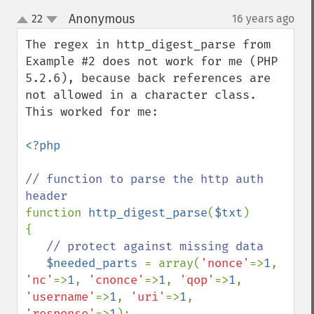
Anonymous
22
16 years ago
¶
up
down
The regex in http_digest_parse from 
Example #2 does not work for me (PHP 
5.2.6), because back references are 
not allowed in a character class.  
This worked for me:

<?php

// function to parse the http auth 
function 
http_digest_parse
(
$txt
)

{

// protect against missing data

$needed_parts 
= array(
'nonce'
=>
1
, 
'nc'
=>
1
, 
'cnonce'
=>
1
, 
'qop'
=>
1
, 
'username'
=>
1
, 
'uri'
=>
1
, 
'response'
=>
1
);
