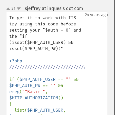
sjeffrey at inquesis dot com
21
¶
up
down
24 years ago
To get it to work with IIS 
try using this code before 
setting your "$auth = 0" and 
the "if 
(isset($PHP_AUTH_USER) && 
isset($PHP_AUTH_PW))"

//////////////////////////////////////////
if (
$PHP_AUTH_USER 
== 
"" 
&& 
$PHP_AUTH_PW 
== 
"" 
&& 
ereg
(
"^Basic "
, 
$HTTP_AUTHORIZATION
)) 

{ 

  list(
$PHP_AUTH_USER
, 