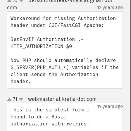
derkontrollfreak+9hy5l at gmail dot
73
up
down
com
12 years ago
¶
Workaround for missing Authorization 
header under CGI/FastCGI Apache:

SetEnvIf Authorization .+ 
HTTP_AUTHORIZATION=$0

Now PHP should automatically declare 
$_SERVER[PHP_AUTH_*] variables if the 
client sends the Authorization 
header.
webmaster at kratia dot com
71
¶
up
down
19 years ago
This is the simplest form I 
found to do a Basic 
authorization with retries.
