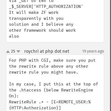
via _GET or ENV to 

_$_SERVER['HTTP_AUTHORIZATION']. 

It will make ZF work 
transparently with you 
solution and I believe any 
other framework should work 
also
roychri at php dot net
25
19 years ago
¶
up
down
For PHP with CGI, make sure you put 
the rewrite rule above any other 
rewrite rule you might have.

In my case, I put this at the top of 
the .htaccess (below RewriteEngine 
On):

RewriteRule .* - [E=REMOTE_USER:%
{HTTP:Authorization}]
