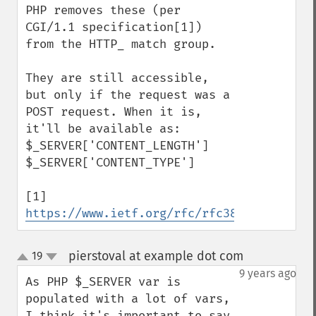
PHP removes these (per 
CGI/1.1 specification[1]) 
from the HTTP_ match group.

They are still accessible, 
but only if the request was a 
POST request. When it is, 
it'll be available as:

$_SERVER['CONTENT_LENGTH']

$_SERVER['CONTENT_TYPE']

[1] 
https://www.ietf.org/rfc/rfc3875
pierstoval at example dot com
19
¶
up
down
9 years ago
As PHP $_SERVER var is 
populated with a lot of vars, 
I think it's important to say 