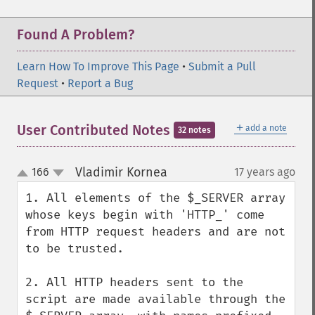
Found A Problem?
Learn How To Improve This Page
•
Submit a Pull
Request
•
Report a Bug
＋
User Contributed Notes
add a note
32 notes
Vladimir Kornea
166
17 years ago
¶
up
down
1. All elements of the $_SERVER array 
whose keys begin with 'HTTP_' come 
from HTTP request headers and are not 
to be trusted.

2. All HTTP headers sent to the 
script are made available through the 