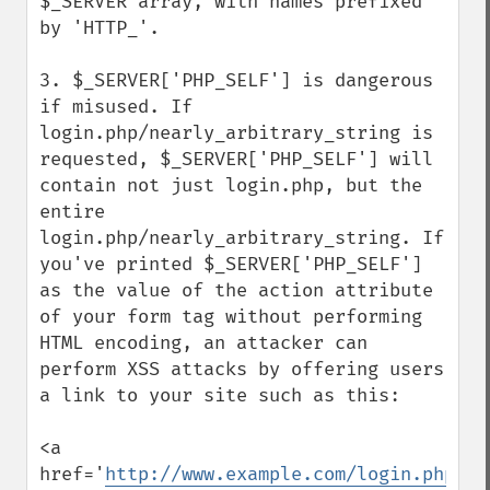
$_SERVER array, with names prefixed 
by 'HTTP_'.

3. $_SERVER['PHP_SELF'] is dangerous 
if misused. If 
login.php/nearly_arbitrary_string is 
requested, $_SERVER['PHP_SELF'] will 
contain not just login.php, but the 
entire 
login.php/nearly_arbitrary_string. If 
you've printed $_SERVER['PHP_SELF'] 
as the value of the action attribute 
of your form tag without performing 
HTML encoding, an attacker can 
perform XSS attacks by offering users 
a link to your site such as this:

<a 
href='
http://www.example.com/login.php/
">