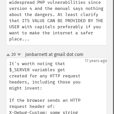
widespread PHP vulnerabilities since 
version 4 and the manual says nothing 
about the dangers. At least clarify 
that ITS VALUE CAN BE PROVIDED BY THE 
USER with capitals preferably if you 
want to make the internet a safer 
place...
jonbarnett at gmail dot com
20
¶
up
down
17 years ago
It's worth noting that 
$_SERVER variables get 
created for any HTTP request 
headers, including those you 
might invent:

If the browser sends an HTTP 
request header of:

X-Debug-Custom: some string
