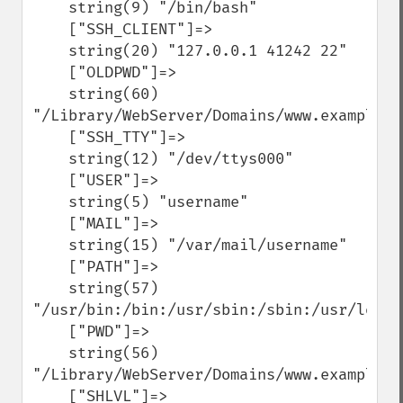
    string(9) "/bin/bash"

    ["SSH_CLIENT"]=>

    string(20) "127.0.0.1 41242 22"

    ["OLDPWD"]=>

    string(60) 
"/Library/WebServer/Domains/www.example.c
    ["SSH_TTY"]=>

    string(12) "/dev/ttys000"

    ["USER"]=>

    string(5) "username"

    ["MAIL"]=>

    string(15) "/var/mail/username"

    ["PATH"]=>

    string(57) 
"/usr/bin:/bin:/usr/sbin:/sbin:/usr/local
    ["PWD"]=>

    string(56) 
"/Library/WebServer/Domains/www.example.co
    ["SHLVL"]=>
