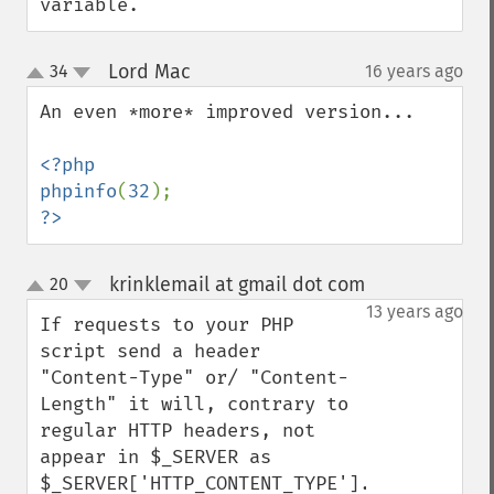
variable.
Lord Mac
34
16 years ago
¶
up
down
An even *more* improved version...

<?php

phpinfo
(
32
?>
krinklemail at gmail dot com
20
¶
up
down
13 years ago
If requests to your PHP 
script send a header 
"Content-Type" or/ "Content-
Length" it will, contrary to 
regular HTTP headers, not 
appear in $_SERVER as 
$_SERVER['HTTP_CONTENT_TYPE']. 