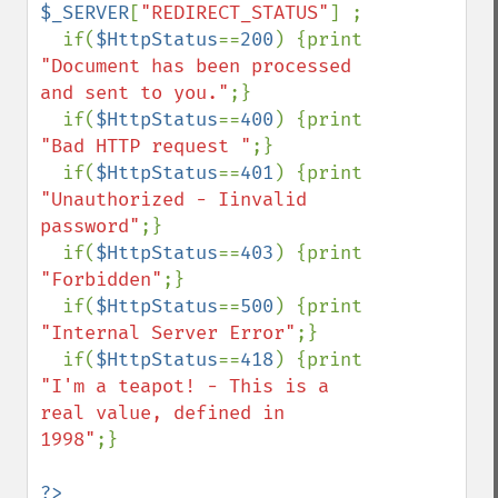
$_SERVER
[
"REDIRECT_STATUS"
] ;

  if(
$HttpStatus
==
200
) {print 
"Document has been processed 
and sent to you."
;}

  if(
$HttpStatus
==
400
) {print 
"Bad HTTP request "
;}

  if(
$HttpStatus
==
401
) {print 
"Unauthorized - Iinvalid 
password"
;}

  if(
$HttpStatus
==
403
) {print 
"Forbidden"
;}

  if(
$HttpStatus
==
500
) {print 
"Internal Server Error"
;}

  if(
$HttpStatus
==
418
) {print 
"I'm a teapot! - This is a 
real value, defined in 
1998"
;}

?>