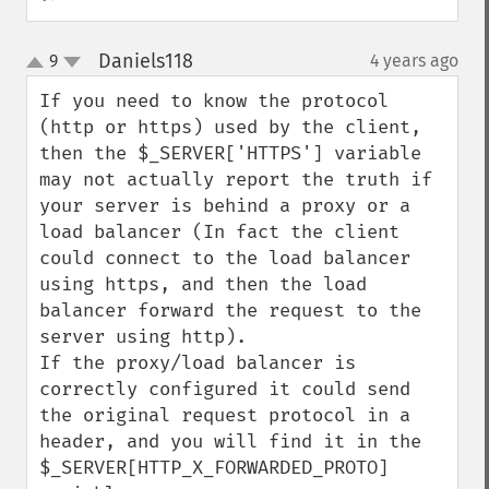
Daniels118
9
4 years ago
¶
up
down
If you need to know the protocol 
(http or https) used by the client, 
then the $_SERVER['HTTPS'] variable 
may not actually report the truth if 
your server is behind a proxy or a 
load balancer (In fact the client 
could connect to the load balancer 
using https, and then the load 
balancer forward the request to the 
server using http).

If the proxy/load balancer is 
correctly configured it could send 
the original request protocol in a 
header, and you will find it in the 
$_SERVER[HTTP_X_FORWARDED_PROTO] 