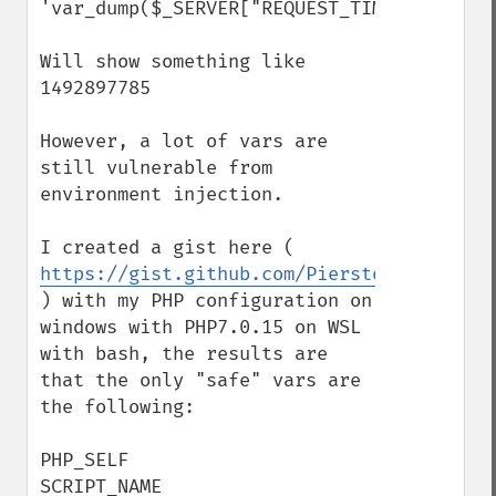
'var_dump($_SERVER["REQUEST_TIME"]);'

Will show something like 
1492897785

However, a lot of vars are 
still vulnerable from 
environment injection.

I created a gist here ( 
https://gist.github.com/Pierstoval/f287d3
) with my PHP configuration on 
windows with PHP7.0.15 on WSL 
with bash, the results are 
that the only "safe" vars are 
the following:

PHP_SELF

SCRIPT_NAME
