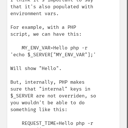
that it's also populated with 
environment vars.

For example, with a PHP 
script, we can have this:

    MY_ENV_VAR=Hello php -r 
'echo $_SERVER["MY_ENV_VAR"];'

Will show "Hello".

But, internally, PHP makes 
sure that "internal" keys in 
$_SERVER are not overriden, so 
you wouldn't be able to do 
something like this:

    REQUEST_TIME=Hello php -r 