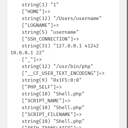
    string(1) "1"

    ["HOME"]=>

    string(12) "/Users/username"

    ["LOGNAME"]=>

    string(5) "username"

    ["SSH_CONNECTION"]=>

    string(31) "127.0.0.1 41242 
10.0.0.1 22"

    ["_"]=>

    string(12) "/usr/bin/php"

    ["__CF_USER_TEXT_ENCODING"]=>

    string(9) "0x1F5:0:0"

    ["PHP_SELF"]=>

    string(10) "Shell.php"

    ["SCRIPT_NAME"]=>

    string(10) "Shell.php"

    ["SCRIPT_FILENAME"]=>

    string(10) "Shell.php"
