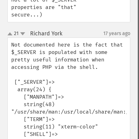
properties are "that" 
secure...)
Richard York
21
17 years ago
¶
up
down
Not documented here is the fact that 
$_SERVER is populated with some 
pretty useful information when 
accessing PHP via the shell.

 ["_SERVER"]=>

  array(24) {

    ["MANPATH"]=>

    string(48) 
"/usr/share/man:/usr/local/share/man:/usr/
    ["TERM"]=>

    string(11) "xterm-color"

    ["SHELL"]=>
