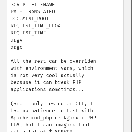
SCRIPT_FILENAME

PATH_TRANSLATED

DOCUMENT_ROOT

REQUEST_TIME_FLOAT

REQUEST_TIME

argv

argc

All the rest can be overriden 
with environment vars, which 
is not very cool actually 
because it can break PHP 
applications sometimes...

(and I only tested on CLI, I 
had no patience to test with 
Apache mod_php or Nginx + PHP-
FPM, but I can imagine that 
not a lot of $_SERVER 