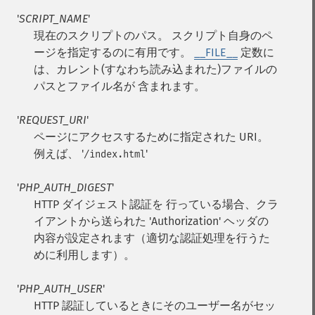
'
SCRIPT_NAME
'
現在のスクリプトのパス。 スクリプト自身のペ
ージを指定するのに有用です。
__FILE__
定数に
は、カレント(すなわち読み込まれた)ファイルの
パスとファイル名が 含まれます。
'
REQUEST_URI
'
ページにアクセスするために指定された URI。
例えば、 '
'
/index.html
'
PHP_AUTH_DIGEST
'
HTTP ダイジェスト認証を 行っている場合、クラ
イアントから送られた 'Authorization' ヘッダの
内容が設定されます（適切な認証処理を行うた
めに利用します）。
'
PHP_AUTH_USER
'
HTTP 認証しているときにそのユーザー名がセッ