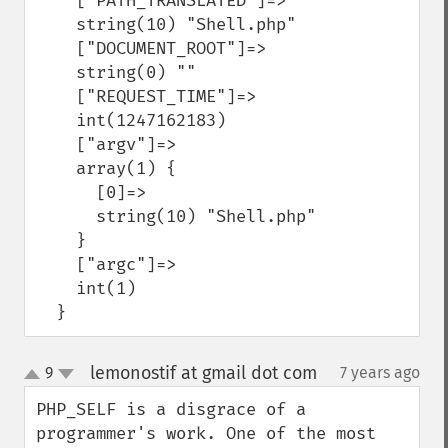
    ["PATH_TRANSLATED"]=>

    string(10) "Shell.php"

    ["DOCUMENT_ROOT"]=>

    string(0) ""

    ["REQUEST_TIME"]=>

    int(1247162183)

    ["argv"]=>

    array(1) {

      [0]=>

      string(10) "Shell.php"

    }

    ["argc"]=>

    int(1)

  }
lemonostif at gmail dot com
9
7 years ago
¶
up
down
PHP_SELF is a disgrace of a 
programmer's work. One of the most 