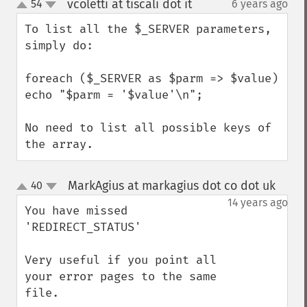
vcoletti at tiscali dot it
54
6 years ago
¶
up
down
To list all the $_SERVER parameters, 
simply do:

foreach ($_SERVER as $parm => $value)  
echo "$parm = '$value'\n";

No need to list all possible keys of 
the array.
MarkAgius at markagius dot co dot uk
40
¶
up
down
14 years ago
You have missed 
'REDIRECT_STATUS'

Very useful if you point all 
your error pages to the same 
file.
