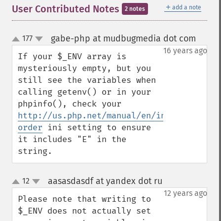
＋
User Contributed Notes
add a note
2 notes
gabe-php at mudbugmedia dot com
177
¶
up
down
16 years ago
If your $_ENV array is 
mysteriously empty, but you 
still see the variables when 
calling getenv() or in your 
phpinfo(), check your 
http://us.php.net/manual/en/ini.core.php#
order
 ini setting to ensure 
it includes "E" in the 
string.
aasasdasdf at yandex dot ru
12
¶
up
down
12 years ago
Please note that writing to 
$_ENV does not actually set 