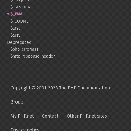
$_​REQUEST
$_​SESSION
$_​ENV
$_​COOKIE
$argc
$argv
Deprecated
$php_​errormsg
$http_​response_​header
Copyright © 2001-2026 The PHP Documentation
Group
My PHP.net
Contact
Other PHP.net sites
Privacy policy