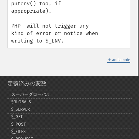
putenv() too, if 
appropriate).

PHP  will not trigger any 
kind of error or notice when 
writing to $_ENV.
＋
add a note
定義済みの変数
スーパーグローバル
$GLOBALS
$_​SERVER
$_​GET
$_​POST
$_​FILES