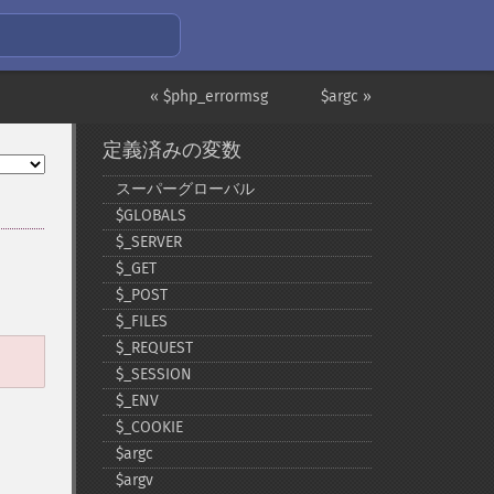
« $php_errormsg
$argc »
定義済みの変数
スーパーグローバル
$GLOBALS
$_​SERVER
$_​GET
$_​POST
$_​FILES
$_​REQUEST
$_​SESSION
$_​ENV
$_​COOKIE
$argc
$argv