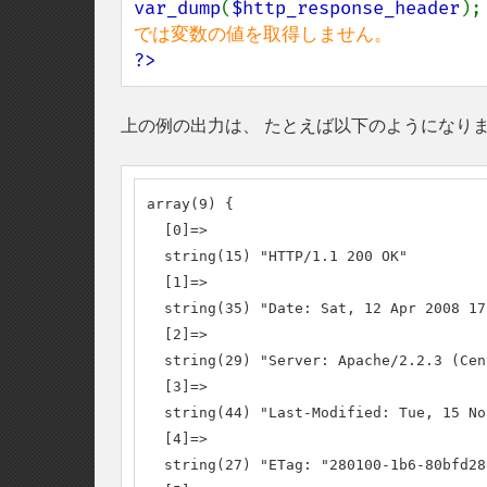
var_dump
(
$http_response_header
);
?>
上の例の出力は、 たとえば以下のようになり
array(9) {

  [0]=>

  string(15) "HTTP/1.1 200 OK"

  [1]=>

  string(35) "Date: Sat, 12 Apr 2008 17
  [2]=>

  string(29) "Server: Apache/2.2.3 (Cent
  [3]=>

  string(44) "Last-Modified: Tue, 15 No
  [4]=>

  string(27) "ETag: "280100-1b6-80bfd280