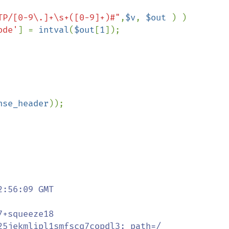
TP/[0-9\.]+\s+([0-9]+)#"
,
$v
, 
$out 
) )

ode'
] = 
intval
(
$out
[
1
]);

nse_header
));
