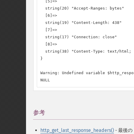
  [5]=>

  string(20) "Accept-Ranges: bytes"

  [6]=>

  string(19) "Content-Length: 438"

  [7]=>

  string(17) "Connection: close"

  [8]=>

  string(38) "Content-Type: text/html; 
}

Warning: Undefined variable $http_respo
NULL
参考
¶
http_get_last_response_headers()
- 最後の