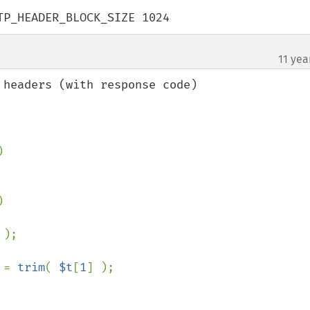
TP_HEADER_BLOCK_SIZE 1024
11 yea
headers (with response code)





 
);

 = 
trim
( 
$t
[
1
] );
