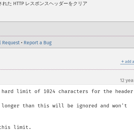
された HTTP レスポンスヘッダーをクリア
l Request
•
Report a Bug
＋
add a
12 yea
 hard limit of 1024 characters for the header 
 longer than this will be ignored and won't 
his limit.
