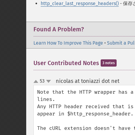
http_clear_last_response_headers()
- 保存
Found A Problem?
Learn How To Improve This Page
•
Submit a Pul
User Contributed Notes
3 notes
nicolas at toniazzi dot net
53
¶
up
down
Note that the HTTP wrapper has a
lines.

Any HTTP header received that is
appear in $http_response_header.

The cURL extension doesn't have t