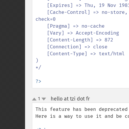
    [Expires] => Thu, 19 Nov 1981 08:52:00 GMT

    [Cache-Control] => no-store, no-cache, must-revalidate, post-check=0, pre-
check=0

    [Pragma] => no-cache

    [Vary] => Accept-Encoding

    [Content-Length] => 872

    [Connection] => close

    [Content-Type] => text/html

)

*/

?>
hello at tzi dot fr
1
¶
up
down
This feature has been deprecated 
Here is a way to use it and be c