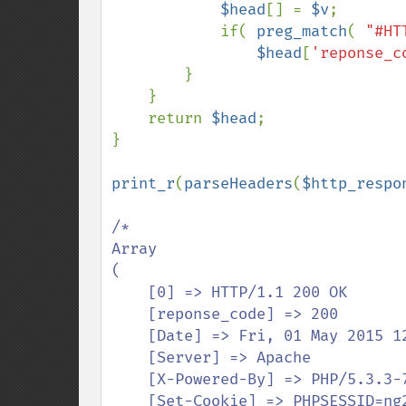
$head
[] = 
$v
;

            if( 
preg_match
( 
"#HT
$head
[
'reponse_c
        }

    }

    return 
$head
;

}

print_r
(
parseHeaders
(
$http_respo
/*

Array

(

    [0] => HTTP/1.1 200 OK

    [reponse_code] => 200

    [Date] => Fri, 01 May 2015 12:56:09 GMT

    [Server] => Apache

    [X-Powered-By] => PHP/5.3.3-7+squeeze18

    [Set-Cookie] => PHPSESSID=ng25jekmlipl1smfscq7copdl3; path=/
