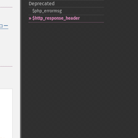
Deprecated
$php_​errormsg
$http_​response_​header
コー