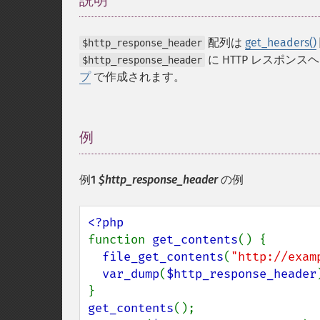
説明
¶
配列は
get_headers()
$http_response_header
に HTTP レスポン
$http_response_header
プ
で作成されます。
例
¶
例1
$http_response_header
の例
function 
get_contents
() {

file_get_contents
(
"http://exam
var_dump
(
$http_response_header
get_contents