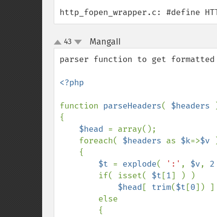
http_fopen_wrapper.c: #define HT
MangaII
43
¶
up
down
parser function to get formatted 
<?php

function 
parseHeaders
( 
$headers 
)
{

$head 
= array();

    foreach( 
$headers 
as 
$k
=>
$v 
)
    {

$t 
= 
explode
( 
':'
, 
$v
, 
2
        if( isset( 
$t
[
1
] ) )

$head
[ 
trim
(
$t
[
0
]) ]
        else

        {
