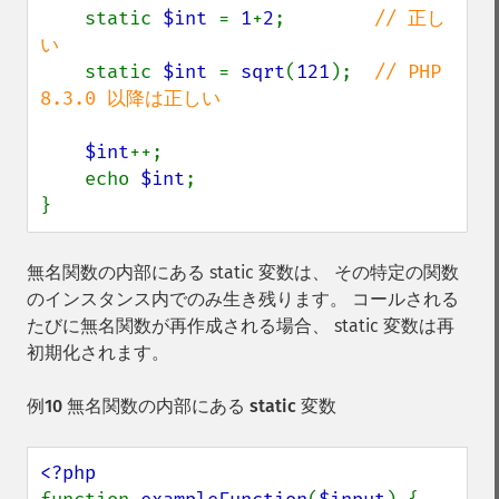
static 
$int 
= 
1
+
2
;        
// 正し
い

static 
$int 
= 
sqrt
(
121
);  
// PHP 
8.3.0 以降は正しい

$int
++;

    echo 
$int
;

}
無名関数の内部にある static 変数は、 その特定の関数
のインスタンス内でのみ生き残ります。 コールされる
たびに無名関数が再作成される場合、 static 変数は再
初期化されます。
例10 無名関数の内部にある static 変数