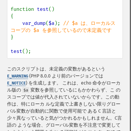
function 
test
()

{ 

var_dump
(
$a
); 
// $a は、ローカルス
} 

test
();
このスクリプトは、未定義の変数があるという
(PHP 8.0.0 より前のバージョンでは
E_WARNING
) を生成します。 これは、echo 命令がローカ
E_NOTICE
ル版の
変数を参照しているにもかかわらず、こ の
$a
スコープでは値が代入されていないからです。この動
作は、特にローカ ルな定義で上書きしない限りグロー
バル変数が自動的に関数で使用可能で ある C 言語と
少々異なっていると気がつかれるかもしれません。C言
語の ような場合、グローバル変数を不注意で変更して