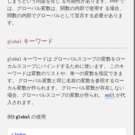
しまうという問題を生じ る可能性があります。PHP で
は、グローバル変数は、関数の内部で使用す る場合、
関数の内部でグローバルとして宣言する必要がありま
す。
キーワード
¶
global
キーワードは グローバルスコープの変数をロー
global
カルスコープにバインドするために使います。 このキ
ーワードは変数のリストや、単一の変数を指定できま
す。 グローバル変数と同じ名前の変数を参照するロー
カル変数が作られます。 グローバル変数が存在しない
場合、グローバルスコープの変数が作られ、
が代
null
入されます。
例3
の使用
global
<?php
