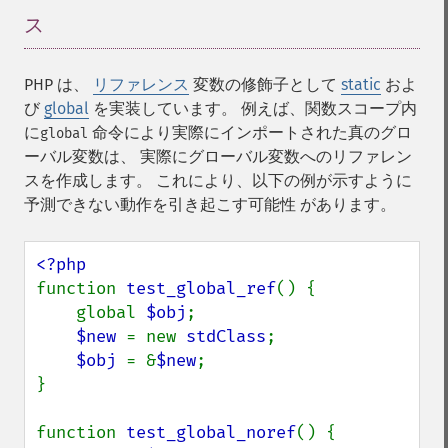
ス
¶
PHP は、
リファレンス
変数の修飾子として
static
およ
び
global
を実装しています。 例えば、関数スコープ内
に
命令により実際にインポートされた真のグロ
global
ーバル変数は、 実際にグローバル変数へのリファレン
スを作成します。 これにより、以下の例が示すように
予測できない動作を引き起こす可能性 があります。
function 
test_global_ref
() {

    global 
$obj
;

$new 
= new 
stdClass
;

$obj 
= &
$new
;

}

function 
test_global_noref
() {
