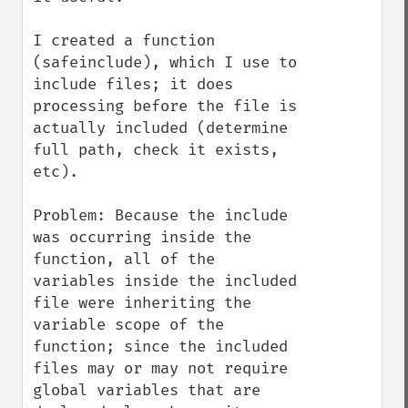
I created a function 
(safeinclude), which I use to 
include files; it does 
processing before the file is 
actually included (determine 
full path, check it exists, 
etc).

Problem: Because the include 
was occurring inside the 
function, all of the 
variables inside the included 
file were inheriting the 
variable scope of the 
function; since the included 
files may or may not require 
global variables that are 