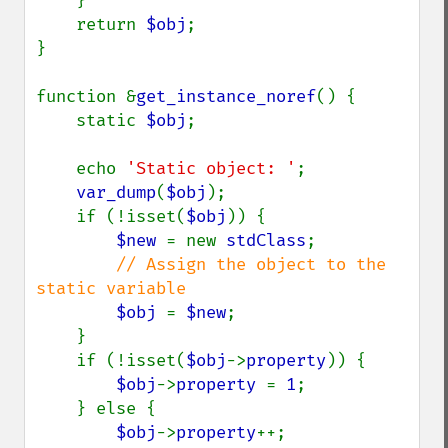
    }

    return 
$obj
;

}

function &
get_instance_noref
() {

    static 
$obj
;

    echo 
'Static object: '
;

var_dump
(
$obj
);

    if (!isset(
$obj
)) {

$new 
= new 
stdClass
;

// Assign the object to the 
static variable

$obj 
= 
$new
;

    }

    if (!isset(
$obj
->
property
)) {

$obj
->
property 
= 
1
;

    } else {

$obj
->
property
++;
