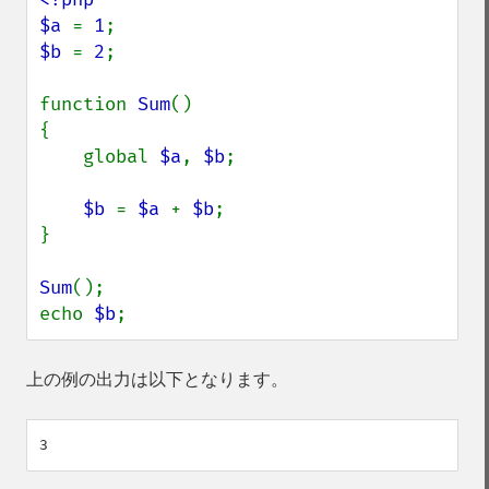
$a 
= 
1
$b 
= 
2
;

function 
Sum
() 

{

    global 
$a
, 
$b
;

$b 
= 
$a 
+ 
$b
;

} 

Sum
();

echo 
$b
;
上の例の出力は以下となります。