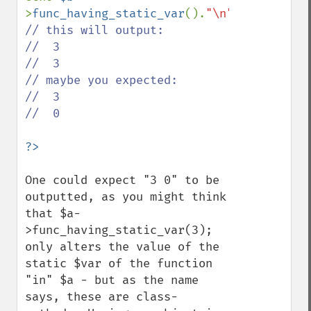
>
func_having_static_var
().
"\n"
// this will output:

//  3

//  3

// maybe you expected:

//  3

//  0

One could expect "3 0" to be 
outputted, as you might think 
that $a-
>func_having_static_var(3); 
only alters the value of the 
static $var of the function 
"in" $a - but as the name 
says, these are class-