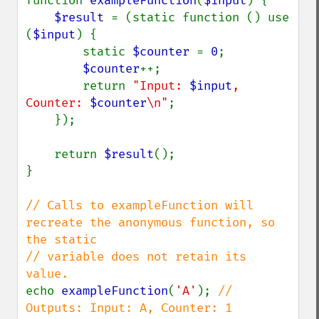
function 
exampleFunction
(
$input
) {

$result 
= (static function () use 
(
$input
) {

        static 
$counter 
= 
0
;

$counter
++;

        return 
"Input: 
$input
, 
Counter: 
$counter
\n"
;

    });

    return 
$result
();

}

// Calls to exampleFunction will 
recreate the anonymous function, so 
the static

// variable does not retain its 
echo 
exampleFunction
(
'A'
); 
// 