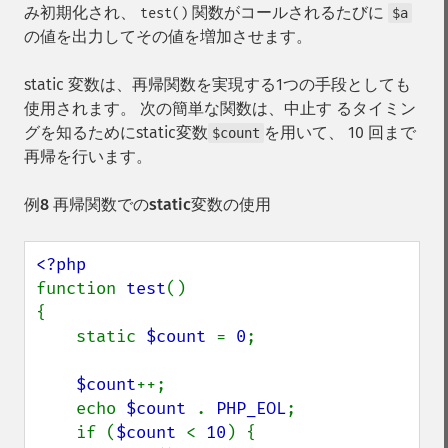
み初期化され、
関数がコールされるたびに
test()
$a
の値を出力してその値を増加させます。
static 変数は、再帰関数を実現する1つの手段としても
使用されます。 次の簡単な関数は、中止す るタイミン
グを知るためにstatic変数
を用いて、 10 回まで
$count
再帰を行います。
例8 再帰関数でのstatic変数の使用
function 
test
()

{

    static 
$count 
= 
0
;

$count
++;

    echo 
$count 
. 
PHP_EOL
;

    if (
$count 
< 
10
) {
