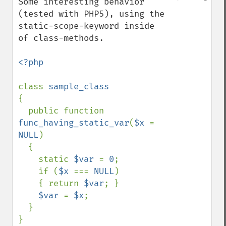
Some interesting behavior 
(tested with PHP5), using the 
static-scope-keyword inside 
of class-methods.

<?php

class 
{

  public function 
func_having_static_var
(
$x 
= 
NULL
)

  {

    static 
$var 
= 
0
;

    if (
$x 
=== 
NULL
)

    { return 
$var
; }

$var 
= 
$x
;

  }

}
