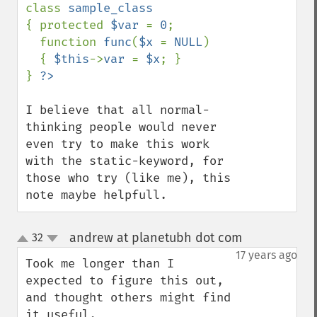
class 
{ protected 
$var 
= 
0
; 

  function 
func
(
$x 
= 
NULL
)

  { 
$this
->
var 
= 
$x
; }

} 
I believe that all normal-
thinking people would never 
even try to make this work 
with the static-keyword, for 
those who try (like me), this 
note maybe helpfull.
andrew at planetubh dot com
32
¶
up
down
17 years ago
Took me longer than I 
expected to figure this out, 
and thought others might find 
it useful.
