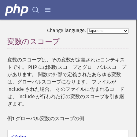
Change language:
変数のスコープ
¶
変数のスコープは、その変数が定義されたコンテキス
トです。 PHP には関数スコープとグローバルスコープ
があります。 関数の外部で定義されたあらゆる変数
は、グローバルスコープになります。 ファイルが
include された場合、 そのファイルに含まれるコード
は、 include が行われた行の変数のスコープを引き継
ぎます。
例1 グローバル変数のスコープの例
<?php
