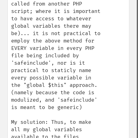
called from another PHP 
script; where it is important 
to have access to whatever 
global variables there may 
be)... it is not practical to 
employ the above method for 
EVERY variable in every PHP 
file being included by 
'safeinclude', nor is it 
practical to staticly name 
every possible variable in 
the "global $this" approach. 
(namely because the code is 
modulized, and 'safeinclude' 
is meant to be generic)

My solution: Thus, to make 
all my global variables 
available to the files 