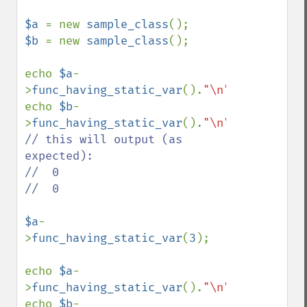
$a 
= new 
sample_class
$b 
= new 
sample_class
();

echo 
$a
-
>
func_having_static_var
().
"\n"
;

echo 
$b
-
>
func_having_static_var
().
"\n"
// this will output (as 
expected):

//  0

//  0

$a
-
>
func_having_static_var
(
3
);

echo 
$a
-
>
func_having_static_var
().
"\n"
;

echo 
$b
-