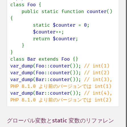
class 
Foo 
{

    public static function 
counter
() 
{

        static 
$counter 
= 
0
;

$counter
++;

        return 
$counter
;

    }

}

class 
Bar 
extends 
Foo 
var_dump
(
Foo
::
counter
()); 
var_dump
(
Foo
::
counter
()); 
var_dump
(
Bar
::
counter
()); 
// int(3), 
var_dump
(
Bar
::
counter
()); 
// int(4), 
PHP 8.1.0 より前のバージョンでは int(2)
グローバル変数とstatic 変数のリファレン