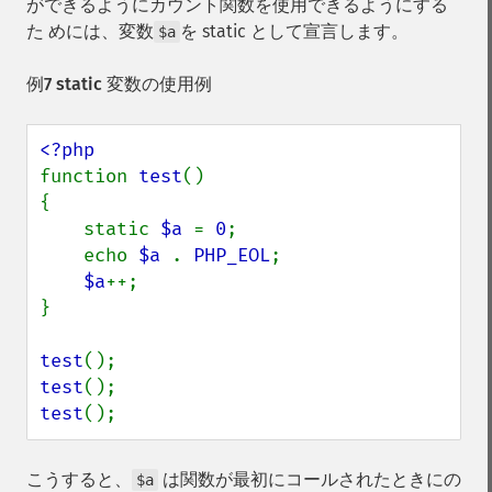
ができるようにカウント関数を使用できるようにする
た めには、変数
を static として宣言します。
$a
例7 static 変数の使用例
function 
test
()

{

    static 
$a 
= 
0
;

    echo 
$a 
. 
PHP_EOL
;

$a
++;

}

test
test
test
();
こうすると、
は関数が最初にコールされたときにの
$a