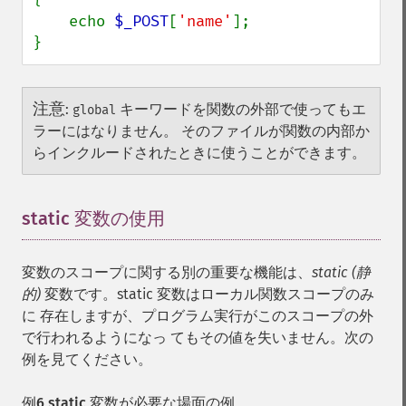
    echo 
$_POST
[
'name'
];

}
注意
:
キーワードを関数の外部で使ってもエ
global
ラーにはなりません。 そのファイルが関数の内部か
らインクルードされたときに使うことができます。
static 変数の使用
¶
変数のスコープに関する別の重要な機能は、
static (静
的)
変数です。static 変数はローカル関数スコープのみ
に 存在しますが、プログラム実行がこのスコープの外
で行われるようになっ てもその値を失いません。次の
例を見てください。
例6 static 変数が必要な場面の例