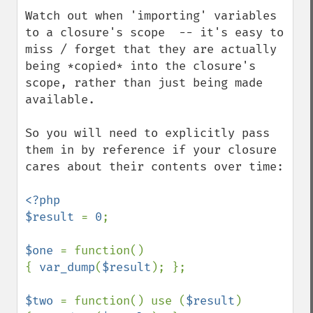
down
Watch out when 'importing' variables 
to a closure's scope  -- it's easy to 
miss / forget that they are actually 
being *copied* into the closure's 
scope, rather than just being made 
available.

So you will need to explicitly pass 
them in by reference if your closure 
cares about their contents over time:

<?php

$result 
= 
0
;

$one 
= function()

{ 
var_dump
(
$result
); };

$two 
= function() use (
$result
)
