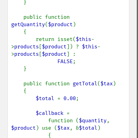
    }

    public function 
getQuantity
(
$product
)

    {

        return isset(
$this
-
>
products
[
$product
]) ? 
$this
-
>
products
[
$product
] :

FALSE
;

    }

    public function 
getTotal
(
$tax
)

    {

$total 
= 
0.00
;

$callback 
=

            function (
$quantity
, 
$product
) use (
$tax
, &
$total
)

            {
