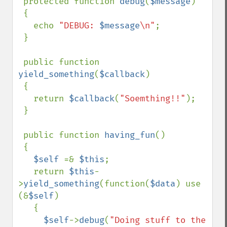
 protected function 
debug
(
$message
)

 {

   echo 
"DEBUG: 
$message
\n"
;

 }

 public function 
yield_something
(
$callback
)

 {

   return 
$callback
(
"Soemthing!!"
);

 }

 public function 
having_fun
()

 {

$self 
=& 
$this
;

   return 
$this
-
>
yield_something
(function(
$data
) use 
(&
$self
)

   {

$self
->
debug
(
"Doing stuff to the 