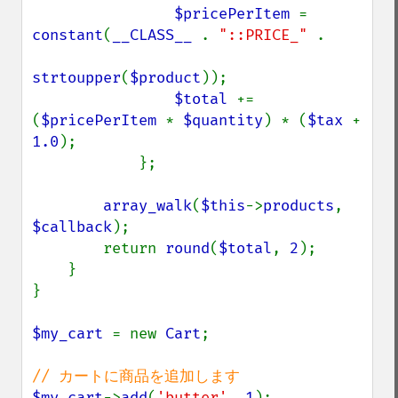
$pricePerItem 
= 
constant
(
__CLASS__ 
. 
"::PRICE_" 
.

strtoupper
(
$product
));

$total 
+= 
(
$pricePerItem 
* 
$quantity
) * (
$tax 
+ 
1.0
);

            };

array_walk
(
$this
->
products
, 
$callback
);

        return 
round
(
$total
, 
2
);

    }

}

$my_cart 
= new 
Cart
;

$my_cart
->
add
(
'butter'
, 
1