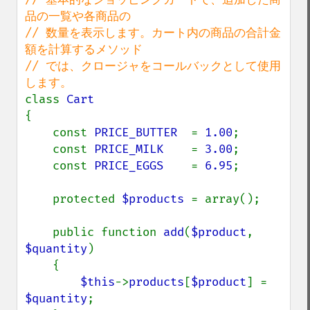
品の一覧や各商品の

// 数量を表示します。カート内の商品の合計金
額を計算するメソッド

// では、クロージャをコールバックとして使用
class 
{

    const 
PRICE_BUTTER  
= 
1.00
;

    const 
PRICE_MILK    
= 
3.00
;

    const 
PRICE_EGGS    
= 
6.95
;

    protected 
$products 
= array();

    public function 
add
(
$product
, 
$quantity
)

    {

$this
->
products
[
$product
] = 
$quantity
;
