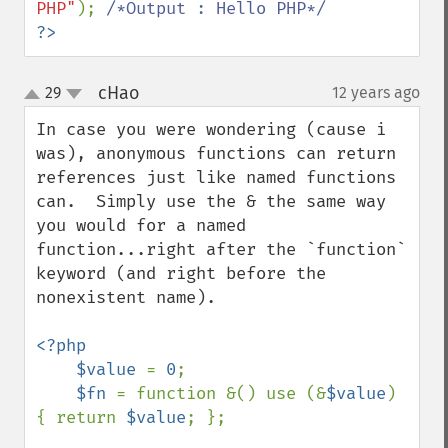
PHP"
); 
?>
cHao
29
12 years ago
¶
up
down
In case you were wondering (cause i 
was), anonymous functions can return 
references just like named functions 
can.  Simply use the & the same way 
you would for a named 
function...right after the `function` 
keyword (and right before the 
nonexistent name).

<?php

    $value 
= 
0
;

$fn 
= function &() use (&
$value
) 
{ return 
$value
; };
