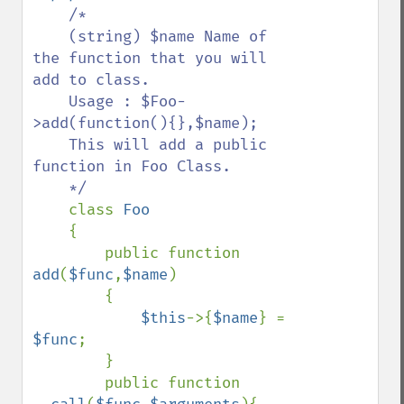
/*

    (string) $name Name of 
the function that you will 
add to class.

    Usage : $Foo-
>add(function(){},$name);

    This will add a public 
function in Foo Class.

    */

class 
Foo

{

        public function 
add
(
$func
,
$name
)

        {

$this
->{
$name
} = 
$func
;

        }

        public function 