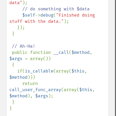
data"
);

// do something with $data

$self
->
debug
(
"Finished doing 
stuff with the data."
);

   });

 }

// Ah-Ha!

public function 
__call
(
$method
, 
$args 
= array())

 {

   if(
is_callable
(array(
$this
, 
$method
)))

     return 
call_user_func_array
(array(
$this
, 
$method
), 
$args
);

 }

}
