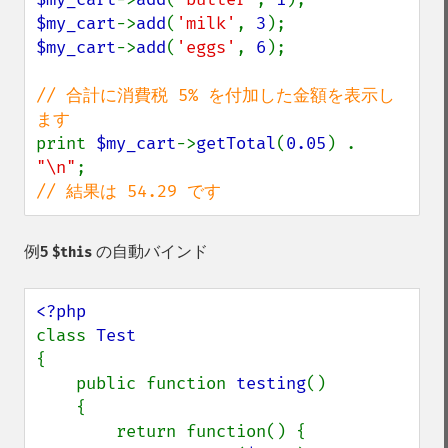
$my_cart
->
add
(
'milk'
, 
3
$my_cart
->
add
(
'eggs'
, 
6
);

// 合計に消費税 5% を付加した金額を表示し
print 
$my_cart
->
getTotal
(
0.05
) . 
"\n"
// 結果は 54.29 です
例5
の自動バインド
$this
class 
{

    public function 
testing
()

    {

        return function() {
