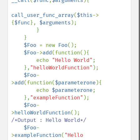
__call
(
$func
,
$arguments
){

call_user_func_array
(
$this
->
{
$func
}, 
$arguments
); 

        }

    }

$Foo 
= new 
Foo
();

$Foo
->
add
(function(){

        echo 
"Hello World"
;

    },
"helloWorldFunction"
);

$Foo
-
>
add
(function(
$parameterone
){

        echo 
$parameterone
;

    },
"exampleFunction"
);

$Foo
-
>
helloWorldFunction
(); 
/*Output : Hello World*/

$Foo
-
>
exampleFunction
(
"Hello 