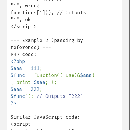
"1", wrong!

functions[1](); // Outputs 
"1", ok

</script>

=== Example 2 (passing by 
reference) ===

<?php

$aaa 
= 
111
$func 
= function() use(&
$aaa
)
{ print 
$aaa
$aaa 
= 
222
$func
(); 
Similar JavaScript code:

<script 