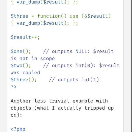
{ 
var_dump
(
$result
); };

$three 
= function() use (&
$result
)

{ 
var_dump
(
$result
); };

$result
++;

$one
();    
// outputs NULL: $result 
$two
();    
// outputs int(0): $result 
$three
();    
Another less trivial example with 
objects (what I actually tripped up 
on):
