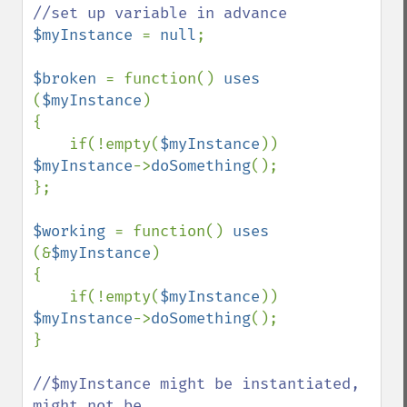
$myInstance 
= 
null
;

$broken 
= function() 
uses 
(
$myInstance
)

{

    if(!empty(
$myInstance
)) 
$myInstance
->
doSomething
();

};

$working 
= function() 
uses 
(&
$myInstance
)

{

    if(!empty(
$myInstance
)) 
$myInstance
->
doSomething
();

}

//$myInstance might be instantiated, 