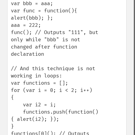
var bbb = aaa;

var func = function(){ 
alert(bbb); };

aaa = 222;

func(); // Outputs "111", but 
only while "bbb" is not 
changed after function 
declaration

// And this technique is not 
working in loops:

var functions = [];

for (var i = 0; i < 2; i++)

{

    var i2 = i;

    functions.push(function()
{ alert(i2); });

}

functions[0](); // Outputs 