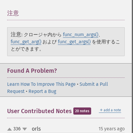
注意
注意
:
クロージャ内から
func_num_args()
、
func_get_arg()
および
func_get_args()
を使用するこ
とができます。
Found A Problem?
Learn How To Improve This Page
•
Submit a Pull
Request
•
Report a Bug
＋
User Contributed Notes
add a note
20 notes
orls
336
15 years ago
¶
up