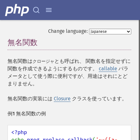
Change language:
無名関数
¶
無名関数は
とも呼ばれ、 関数名を指定せずに
クロージャ
関数を作成できるようにするものです。
callable
パラ
メータとして使う際に便利ですが、用途はそれにとど
まりません。
無名関数の実装には
Closure
クラスを使っています。
例1 無名関数の例
echo 
preg_replace_callback
(
'~-([a-