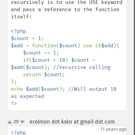
recursively is to use the USE keyword 
and pass a reference to the function 
itself:

<?php

$count 
= 
1
$add 
= function(
$count
) use (&
$add
){

$count 
+= 
1
;

    if(
$count 
< 
10
) 
$count 
= 
$add
(
$count
); 
//recursive calling

return 
$count
;

};

echo 
$add
(
$count
); 
//Will output 10 
?>
erolmon dot kskn at gmail dot com
29
¶
up
down
11 years ago
<?php
