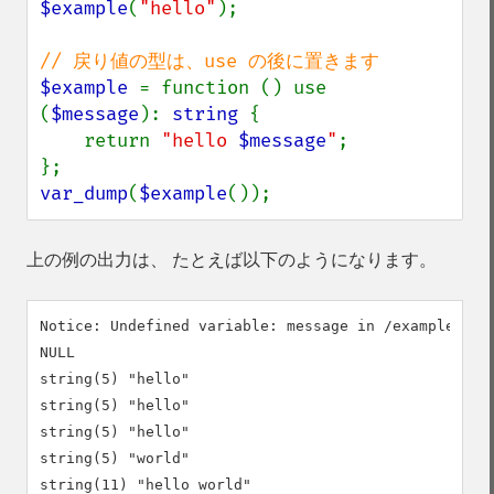
$example
(
"hello"
);

$example 
= function () use 
(
$message
): 
string 
{

    return 
"hello 
$message
"
;

var_dump
(
$example
());
上の例の出力は、 たとえば以下のようになります。
Notice: Undefined variable: message in /example.php 
NULL

string(5) "hello"

string(5) "hello"

string(5) "hello"

string(5) "world"

string(11) "hello world"
