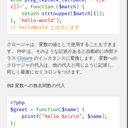
z])~'
, function (
$match
) {

    return 
strtoupper
(
$match
[
1
]);

}, 
'hello-world'
// helloWorld と出力します
クロージャは、変数の値として使用することもできま
す。 PHP は、そのような記述があると自動的に内部ク
ラス
Closure
のインスタンスに変換します。 変数への
クロージャの代入は、他の代入と同じように記述し、
同じく最後にセミコロンをつけます。
例2 変数への無名関数の代入
<?php

$greet 
= function(
$name
) {

printf
(
"Hello %s\r\n"
, 
$name
);

};
