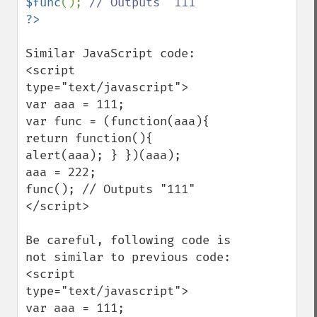
$func
(); 
Similar JavaScript code:

<script 
type="text/javascript">

var aaa = 111;

var func = (function(aaa){ 
return function(){ 
alert(aaa); } })(aaa);

aaa = 222;

func(); // Outputs "111"

</script>

Be careful, following code is 
not similar to previous code:

<script 
type="text/javascript">

var aaa = 111;
