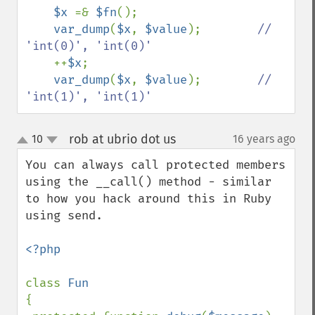
$x 
=& 
$fn
();

var_dump
(
$x
, 
$value
);        
// 
'int(0)', 'int(0)'

++
$x
;

var_dump
(
$x
, 
$value
);        
// 
'int(1)', 'int(1)'
rob at ubrio dot us
10
16 years ago
¶
up
down
You can always call protected members 
using the __call() method - similar 
to how you hack around this in Ruby 
using send.

<?php

class 
{
