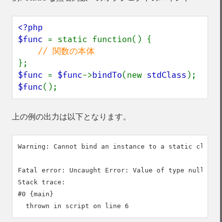
<?php

$func 
= static function() {

$func 
= 
$func
->
bindTo
(new 
stdClass
$func
();
上の例の出力は以下となります。
Warning: Cannot bind an instance to a static closur
Fatal error: Uncaught Error: Value of type null is n
Stack trace:

#0 {main}
