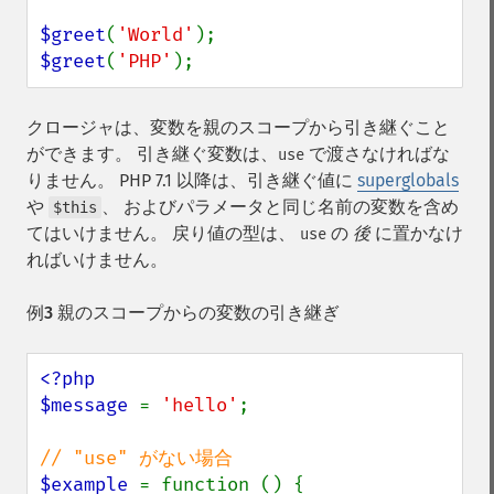
$greet
(
'World'
$greet
(
'PHP'
);
クロージャは、変数を親のスコープから引き継ぐこと
ができます。 引き継ぐ変数は、
で渡さなければな
use
りません。 PHP 7.1 以降は、引き継ぐ値に
superglobals
や
、 およびパラメータと同じ名前の変数を含め
$this
てはいけません。 戻り値の型は、
の
後
に置かなけ
use
ればいけません。
例3 親のスコープからの変数の引き継ぎ
<?php

$message 
= 
'hello'
;

$example 
= function () {
