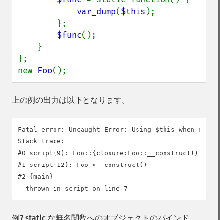
var_dump
(
$this
);

        };

$func
();

    }

};

new 
Foo
();
上の例の出力は以下となります。
Fatal error: Uncaught Error: Using $this when not in
Stack trace:

#0 script(9): Foo::{closure:Foo::__construct():6}()

#1 script(12): Foo->__construct()

#2 {main}

例7 static な無名関数へのオブジェクトのバインド