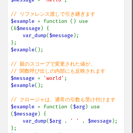
$example 
= function () use 
(&
$message
) {

var_dump
(
$message
);

$example
();

// 親のスコープで変更された値が、

$message 
= 
'world'
$example
();

$example 
= function (
$arg
) use 
(
$message
) {

var_dump
(
$arg 
. 
' ' 
. 
$message
);
