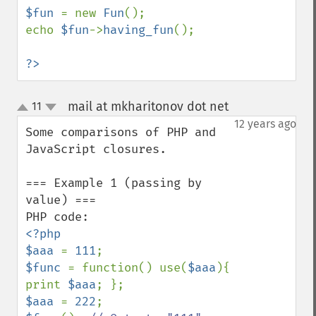
$fun 
= new 
Fun
();

echo 
$fun
->
having_fun
();

?>
mail at mkharitonov dot net
11
¶
up
down
12 years ago
Some comparisons of PHP and 
JavaScript closures.

=== Example 1 (passing by 
value) ===

<?php

$aaa 
= 
111
$func 
= function() use(
$aaa
){ 
print 
$aaa
$aaa 
= 
222