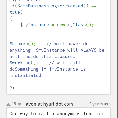
if(
SomeBusinessLogic
::
worked
() == 
true
)

{

$myInstance 
= new 
myClass
();

}

$broken
();    
// will never do 
anything: $myInstance will ALWAYS be 
$working
();    
// will call 
doSomething if $myInstance is 
instantiated

?>
ayon at hyurl dot com
16
9 years ago
¶
up
down
One way to call a anonymous function 