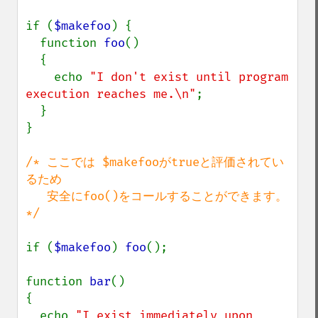
if (
$makefoo
) {

  function 
foo
()

  {

    echo 
"I don't exist until program 
execution reaches me.\n"
;

  }

}

/* ここでは $makefooがtrueと評価されてい
るため 

   安全にfoo()をコールすることができます。 
*/

if (
$makefoo
) 
foo
();

function 
bar
() 

{

  echo 
"I exist immediately upon 