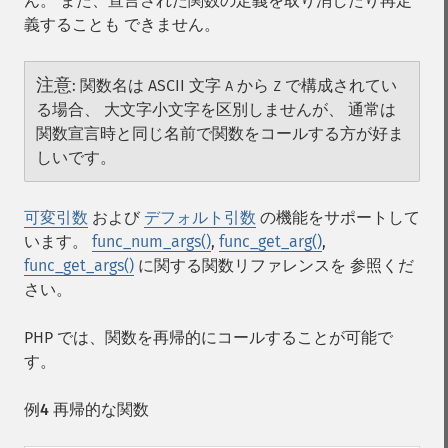
ん。 また、宣言された関数の定義を取り消したり再定
義することも できません。
注意
:
関数名は ASCII 文字
から
で構成されてい
A
Z
る場合、 大文字小文字を区別しませんが、 通常は
関数宣言時と同じ名前で関数をコールする方が好ま
しいです。
可変引数
および
デフォルト引数
の機能をサポートして
います。
func_num_args()
,
func_get_arg()
,
func_get_args()
に関する関数リファレンスを 参照くだ
さい。
PHP では、関数を再帰的にコールすることが可能で
す。
例4 再帰的な関数