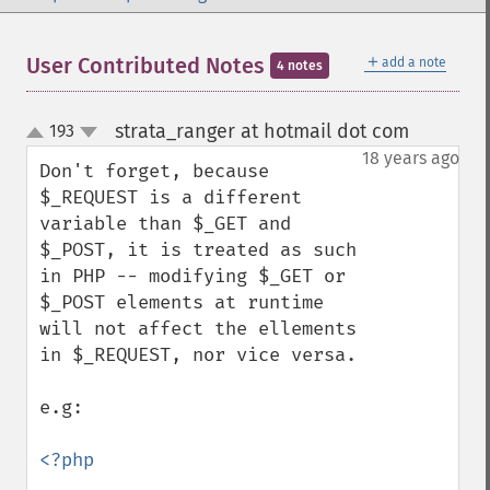
＋
User Contributed Notes
add a note
4 notes
strata_ranger at hotmail dot com
193
¶
up
down
18 years ago
Don't forget, because 
$_REQUEST is a different 
variable than $_GET and 
$_POST, it is treated as such 
in PHP -- modifying $_GET or 
$_POST elements at runtime 
will not affect the ellements 
in $_REQUEST, nor vice versa.

e.g:

<?php
