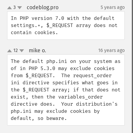
codeblog.pro
3
5 years ago
¶
up
down
In PHP version 7.0 with the default 
settings.+, $_REQUEST array does not 
contain cookies.
mike o.
12
16 years ago
¶
up
down
The default php.ini on your system as 
of in PHP 5.3.0 may exclude cookies 
from $_REQUEST.  The request_order 
ini directive specifies what goes in 
the $_REQUEST array; if that does not 
exist, then the variables_order 
directive does.  Your distribution's 
php.ini may exclude cookies by 
default, so beware.