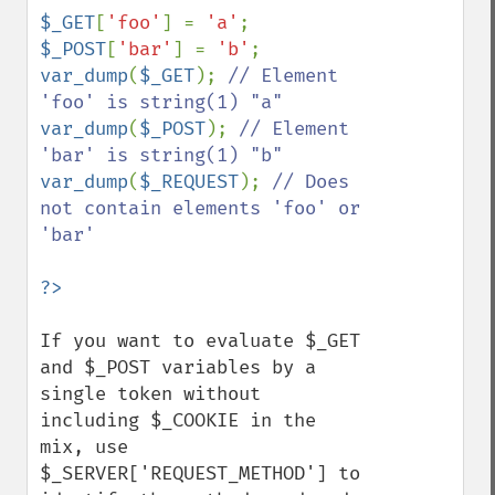
$_GET
[
'foo'
] = 
'a'
$_POST
[
'bar'
] = 
'b'
var_dump
(
$_GET
); 
// Element 
var_dump
(
$_POST
); 
// Element 
var_dump
(
$_REQUEST
); 
// Does 
not contain elements 'foo' or 
'bar'

If you want to evaluate $_GET 
and $_POST variables by a 
single token without 
including $_COOKIE in the 
mix, use  
$_SERVER['REQUEST_METHOD'] to 