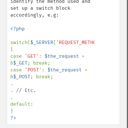
identify the method used and 
set up a switch block 
accordingly, e.g:

<?php

switch(
$_SERVER
[
'REQUEST_METHOD'
])

{

case 
'GET'
: 
$the_request 
= 
&
$_GET
; break;

case 
'POST'
: 
$the_request 
= 
&
$_POST
; break;

.

. 
.

default:

?>