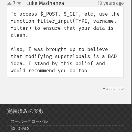
Luke Madhanga
7
10 years ago
¶
up
down
To access $_POST, $_GET, etc, use the 
function filter_input(TYPE, varname, 
filter) to ensure that your data is 
clean. 

Also, I was brought up to believe 
that modifying superglobals is a BAD 
idea. I stand by this belief and 
would recommend you do too
＋
add a note
定義済みの変数
スーパーグローバル
$GLOBALS