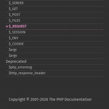
$_​SERVER
$_​GET
$_​POST
$_​FILES
$_​REQUEST
$_​SESSION
$_​ENV
$_​COOKIE
$argc
$argv
Deprecated
$php_​errormsg
$http_​response_​header
Copyright © 2001-2026 The PHP Documentation