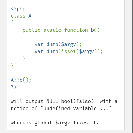
class 
{

    public static function 
b
()

    {

var_dump
(
$argv
);

var_dump
(isset(
$argv
));

    }

}

A
::
b
will output NULL bool(false)  with a 
notice of "Undefined variable ..."

whereas global $argv fixes that.