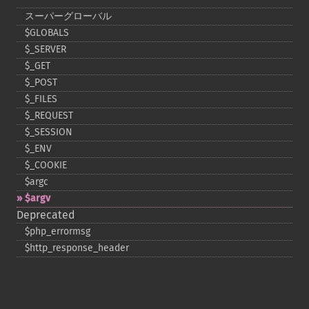
スーパーグローバル
$GLOBALS
$_​SERVER
$_​GET
$_​POST
$_​FILES
$_​REQUEST
$_​SESSION
$_​ENV
$_​COOKIE
$argc
$argv
Deprecated
$php_​errormsg
$http_​response_​header