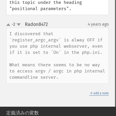
this topic under the heading 
"positional parameters".
Radon8472
-2
4 years ago
¶
up
down
I discovered that 
`register_argc_argv` is alway OFF if 
you use php internal webserver, even 
if it is set to `On` in the php.ini.

What means there seems to be no way 
to access argv / argc in php internal 
commandline server.
＋
add a note
定義済みの変数