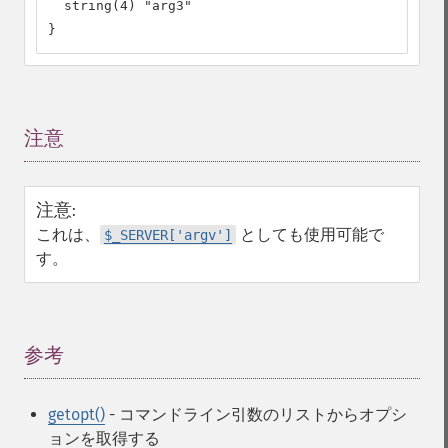
  string(4) "arg3"

}
注意
¶
注意
:
これは、
としても使用可能で
$_SERVER['argv']
す。
参考
¶
getopt()
- コマンドライン引数のリストからオプシ
ョンを取得する