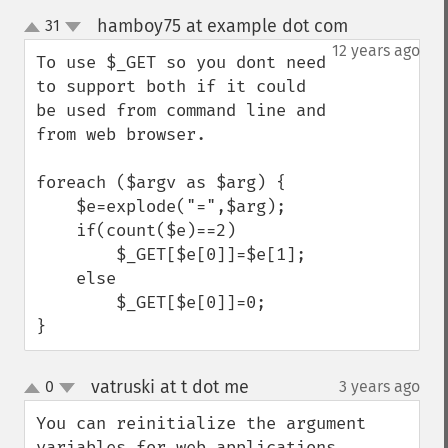
hamboy75 at example dot com
31
¶
up
down
12 years ago
To use $_GET so you dont need 
to support both if it could 
be used from command line and 
from web browser.

foreach ($argv as $arg) {

    $e=explode("=",$arg);

    if(count($e)==2)

        $_GET[$e[0]]=$e[1];

    else    

        $_GET[$e[0]]=0;

}
vatruski at t dot me
0
3 years ago
¶
up
down
You can reinitialize the argument 
variables for web applications. 
