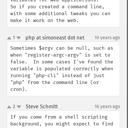
So if you created a command line, 
with some additional tweaks you can 
make it work on the web.
php at simoneast dot net
1
10 years ago
¶
up
down
Sometimes $argv can be null, such as 
when "register-argc-argv" is set to 
false.  In some cases I've found the 
variable is populated correctly when 
running "php-cli" instead of just 
"php" from the command line (or 
cron).
Steve Schmitt
2
16 years ago
¶
up
down
If you come from a shell scripting 
background, you might expect to find 