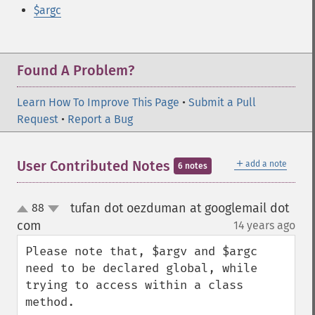
$argc
Found A Problem?
Learn How To Improve This Page
•
Submit a Pull
Request
•
Report a Bug
＋
User Contributed Notes
add a note
6 notes
tufan dot oezduman at googlemail dot
88
up
down
com
14 years ago
¶
Please note that, $argv and $argc 
need to be declared global, while 
trying to access within a class 
method. 
