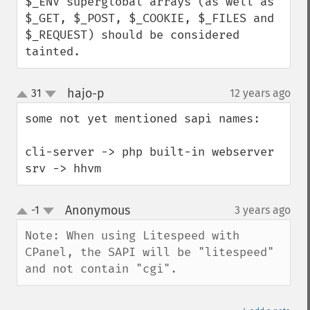
$_ENV superglobal arrays (as well as 
$_GET, $_POST, $_COOKIE, $_FILES and 
$_REQUEST) should be considered 
tainted.
hajo-p
31
12 years ago
¶
up
down
some not yet mentioned sapi names:

cli-server -> php built-in webserver

srv -> hhvm
Anonymous
-1
3 years ago
¶
up
down
Note: When using Litespeed with 
CPanel, the SAPI will be "litespeed" 
and not contain "cgi".