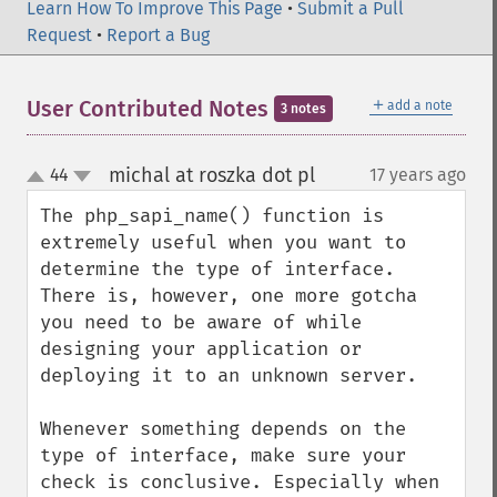
Learn How To Improve This Page
•
Submit a Pull
Request
•
Report a Bug
＋
User Contributed Notes
add a note
3 notes
michal at roszka dot pl
44
17 years ago
¶
up
down
The php_sapi_name() function is 
extremely useful when you want to 
determine the type of interface. 
There is, however, one more gotcha 
you need to be aware of while 
designing your application or 
deploying it to an unknown server.

Whenever something depends on the 
type of interface, make sure your 
check is conclusive. Especially when 