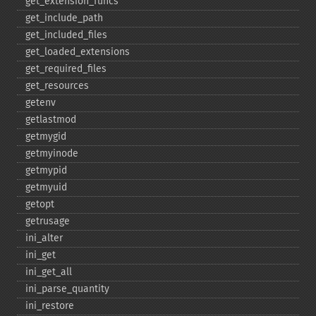
get_​extension_​funcs
get_​include_​path
get_​included_​files
get_​loaded_​extensions
get_​required_​files
get_​resources
getenv
getlastmod
getmygid
getmyinode
getmypid
getmyuid
getopt
getrusage
ini_​alter
ini_​get
ini_​get_​all
ini_​parse_​quantity
ini_​restore