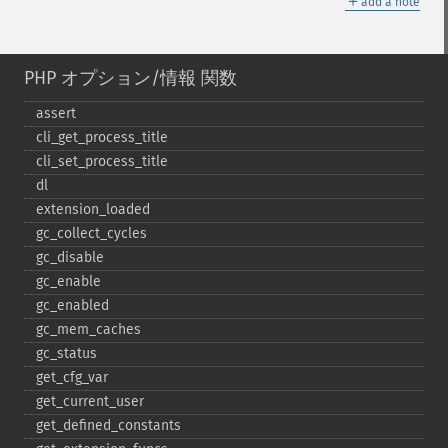
＋
add a note
PHP オプション/情報 関数
assert
cli_​get_​process_​title
cli_​set_​process_​title
dl
extension_​loaded
gc_​collect_​cycles
gc_​disable
gc_​enable
gc_​enabled
gc_​mem_​caches
gc_​status
get_​cfg_​var
get_​current_​user
get_​defined_​constants