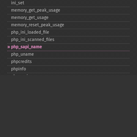
ini_​set
memory_​get_​peak_​usage
memory_​get_​usage
memory_​reset_​peak_​usage
php_​ini_​loaded_​file
php_​ini_​scanned_​files
php_​sapi_​name
php_​uname
phpcredits
phpinfo
phpversion
putenv
set_​include_​path
set_​time_​limit
sys_​get_​temp_​dir
version_​compare
zend_​thread_​id
zend_​version
Deprecated