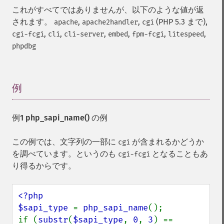
これがすべてではありませんが、以下のような値が返
されます。
,
,
(PHP 5.3 まで),
apache
apache2handler
cgi
,
,
,
,
,
,
cgi-fcgi
cli
cli-server
embed
fpm-fcgi
litespeed
phpdbg
例
¶
例1
php_sapi_name()
の例
この例では、文字列の一部に
が含まれるかどうか
cgi
を調べています。というのも
となることもあ
cgi-fcgi
り得るからです。
<?php

$sapi_type 
= 
php_sapi_name
();

if (
substr
(
$sapi_type
, 
0
, 
3
) == 