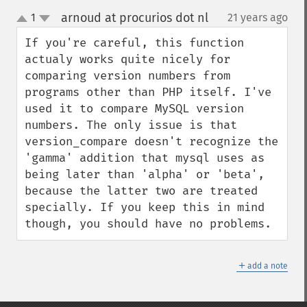
arnoud at procurios dot nl
1
21 years ago
¶
up
down
If you're careful, this function 
actualy works quite nicely for 
comparing version numbers from 
programs other than PHP itself. I've 
used it to compare MySQL version 
numbers. The only issue is that 
version_compare doesn't recognize the 
'gamma' addition that mysql uses as 
being later than 'alpha' or 'beta', 
because the latter two are treated 
specially. If you keep this in mind 
though, you should have no problems.
＋
add a note