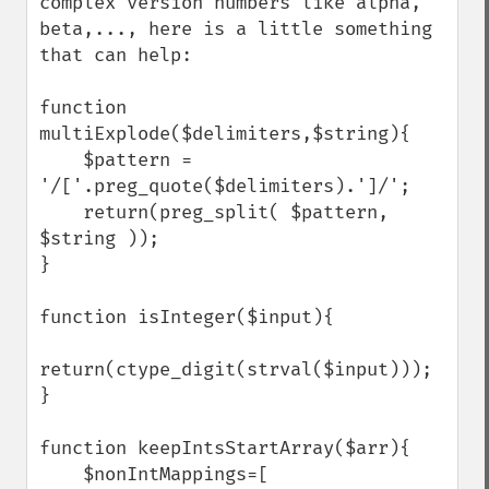
complex version numbers like alpha, 
beta,..., here is a little something 
that can help:

function 
multiExplode($delimiters,$string){

    $pattern = 
'/['.preg_quote($delimiters).']/';

    return(preg_split( $pattern, 
$string ));

}

function isInteger($input){

return(ctype_digit(strval($input)));

}

function keepIntsStartArray($arr){

    $nonIntMappings=[
