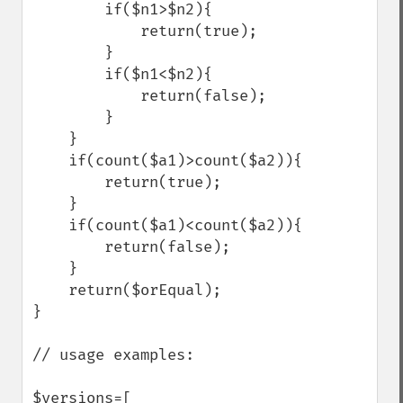
        if($n1>$n2){

            return(true);

        }

        if($n1<$n2){

            return(false);

        }

    }

    if(count($a1)>count($a2)){

        return(true);

    }

    if(count($a1)<count($a2)){

        return(false);

    }

    return($orEqual);

}

// usage examples:

$versions=[
