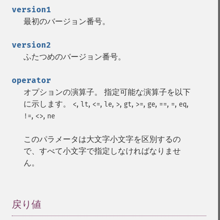
version1
最初のバージョン番号。
version2
ふたつめのバージョン番号。
operator
オプションの演算子。 指定可能な演算子を以下
に示します。
,
,
,
,
,
,
,
,
,
,
,
<
lt
<=
le
>
gt
>=
ge
==
=
eq
,
,
!=
<>
ne
このパラメータは大文字小文字を区別するの
で、すべて小文字で指定しなければなりませ
ん。
戻り値
¶