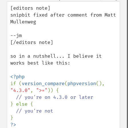
down
[editors note]

snipbit fixed after comment from Matt 
Mullenweg

--jm

[/editors note]

so in a nutshell... I believe it 
works best like this:

if (
version_compare
(
phpversion
(), 
"4.3.0"
, 
">="
)) {

} else {

?>