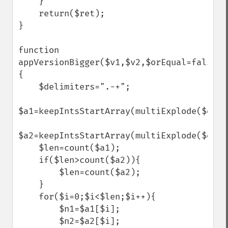
    }

    return($ret);

}

function 
appVersionBigger($v1,$v2,$orEqual=false)
{

    $delimiters=".-+";

$a1=keepIntsStartArray(multiExplode($deli
$a2=keepIntsStartArray(multiExplode($deli
    $len=count($a1);

    if($len>count($a2)){

        $len=count($a2);

    }

    for($i=0;$i<$len;$i++){

        $n1=$a1[$i];

        $n2=$a2[$i];
