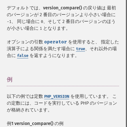
デフォルトでは、
version_compare()
の戻り値は 最初
のバージョンが 2 番目のバージョンより小さい場合に
、 同じ場合に
、そして 2 番目のバージョンのほう
-1
0
が小さい場合に
となります。
1
オプションの引数
operator
を使用すると、 指定した
演算子による関係を満たす場合に
、それ以外の場
true
合に
を返すようになります。
false
例
¶
以下の例では定数
を使用しています。 こ
PHP_VERSION
の定数には、コードを実行している PHP のバージョン
が格納されています。
例1
version_compare()
の例