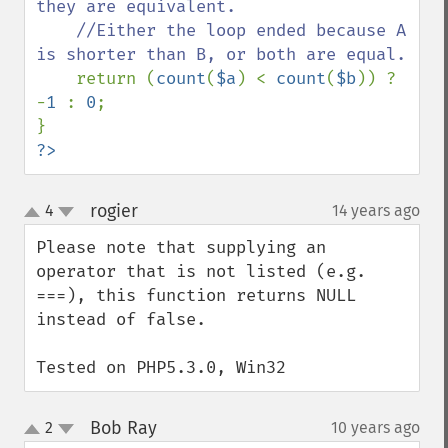
they are equivalent.

    //Either the loop ended because A 
is shorter than B, or both are equal.

return (
count
(
$a
) < 
count
(
$b
)) ? 
-
1 
: 
0
;

?>
rogier
4
14 years ago
¶
up
down
Please note that supplying an 
operator that is not listed (e.g. 
===), this function returns NULL 
instead of false.

Tested on PHP5.3.0, Win32
Bob Ray
2
10 years ago
¶
up
down