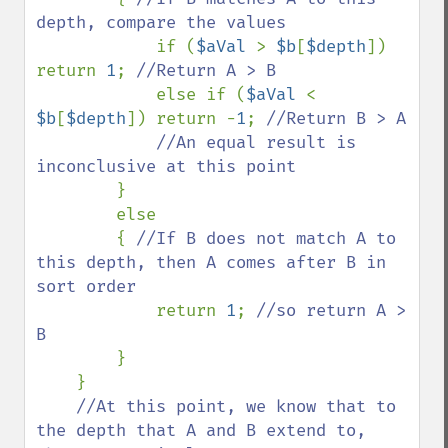
depth, compare the values

if (
$aVal 
> 
$b
[
$depth
]) 
return 
1
; 
//Return A > B

else if (
$aVal 
< 
$b
[
$depth
]) return -
1
; 
//Return B > A

            //An equal result is 
inconclusive at this point

}

        else

        { 
//If B does not match A to 
this depth, then A comes after B in 
sort order

return 
1
; 
//so return A > 
B

}

    }

//At this point, we know that to 
the depth that A and B extend to, 