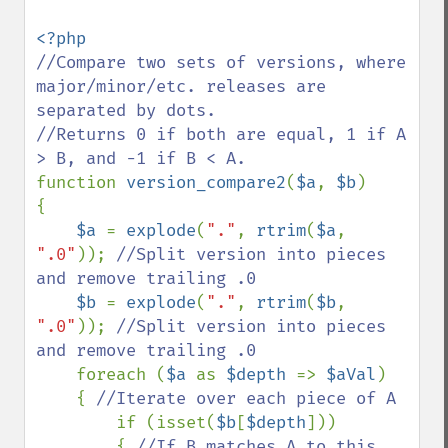
//Compare two sets of versions, where 
major/minor/etc. releases are 
separated by dots.

//Returns 0 if both are equal, 1 if A 
function 
version_compare2
(
$a
, 
$b
)

{

$a 
= 
explode
(
"."
, 
rtrim
(
$a
, 
".0"
)); 
//Split version into pieces 
and remove trailing .0

$b 
= 
explode
(
"."
, 
rtrim
(
$b
, 
".0"
)); 
//Split version into pieces 
and remove trailing .0

foreach (
$a 
as 
$depth 
=> 
$aVal
)

    { 
//Iterate over each piece of A

if (isset(
$b
[
$depth
]))

        { 
//If B matches A to this 