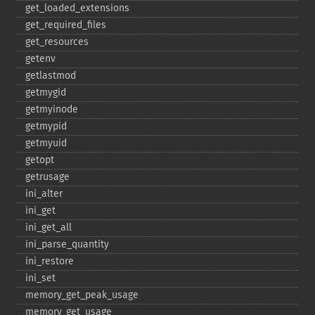
get_​loaded_​extensions
get_​required_​files
get_​resources
getenv
getlastmod
getmygid
getmyinode
getmypid
getmyuid
getopt
getrusage
ini_​alter
ini_​get
ini_​get_​all
ini_​parse_​quantity
ini_​restore
ini_​set
memory_​get_​peak_​usage
memory_​get_​usage