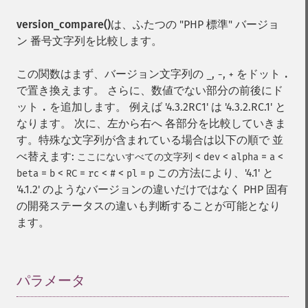
version_compare()
は、ふたつの "PHP 標準" バージョ
ン 番号文字列を比較します。
この関数はまず、バージョン文字列の
,
,
をドット
_
-
+
.
で置き換えます。 さらに、数値でない部分の前後にド
ット
を追加します。 例えば '4.3.2RC1' は '4.3.2.RC.1' と
.
なります。 次に、左から右へ 各部分を比較していきま
す。特殊な文字列が含まれている場合は以下の順で 並
べ替えます:
<
<
=
<
ここにないすべての文字列
dev
alpha
a
=
<
=
<
<
=
この方法により、'4.1' と
beta
b
RC
rc
#
pl
p
'4.1.2' のようなバージョンの違いだけではなく PHP 固有
の開発ステータスの違いも判断することが可能となり
ます。
パラメータ
¶