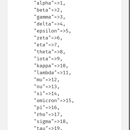
        "alpha"=>1,

        "beta"=>2,

        "gamma"=>3,

        "delta"=>4,

        "epsilon"=>5,

        "zeta"=>6,

        "eta"=>7,

        "theta"=>8,

        "iota"=>9,

        "kappa"=>10,

        "lambda"=>11,

        "mu"=>12,

        "nu"=>13,

        "xi"=>14,

        "omicron"=>15,

        "pi"=>16,

        "rho"=>17,

        "sigma"=>18,

        "tau"=>19,
