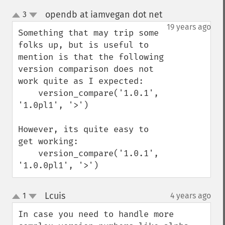
opendb at iamvegan dot net
3
¶
up
down
19 years ago
Something that may trip some 
folks up, but is useful to 
mention is that the following 
version comparison does not 
work quite as I expected:

    version_compare('1.0.1', 
'1.0pl1', '>') 

However, its quite easy to 
get working:

    version_compare('1.0.1', 
'1.0.0pl1', '>')
Lcuis
1
4 years ago
¶
up
down
In case you need to handle more 