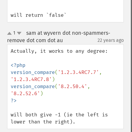
```

will return `false`
sam at wyvern dot non-spammers-
1
up
down
remove dot com dot au
22 years ago
¶
Actually, it works to any degree:

<?php

version_compare
(
'1.2.3.4RC7.7'
, 
'1.2.3.4RC7.8'
version_compare
(
'8.2.50.4'
, 
'8.2.52.6'
will both give -1 (ie the left is 
lower than the right).