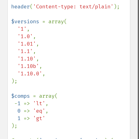
header
(
'Content-type: text/plain'
);

$versions 
= array(

'1'
,

'1.0'
,

'1.01'
,

'1.1'
,

'1.10'
,

'1.10b'
,

'1.10.0'
,

);

$comps 
= array(

 -
1 
=> 
'lt'
,

0 
=> 
'eq'
,

1 
=> 
);
