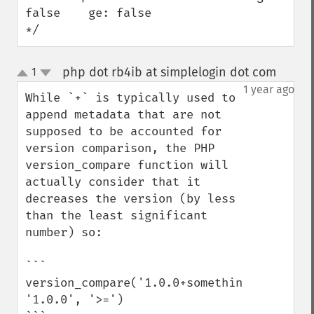
false    ge: false

*/
php dot rb4ib at simplelogin dot com
1
¶
up
down
1 year ago
While `+` is typically used to 
append metadata that are not 
supposed to be accounted for 
version comparison, the PHP 
version_compare function will 
actually consider that it 
decreases the version (by less 
than the least significant 
number) so:

```

version_compare('1.0.0+something', 
'1.0.0', '>=')
