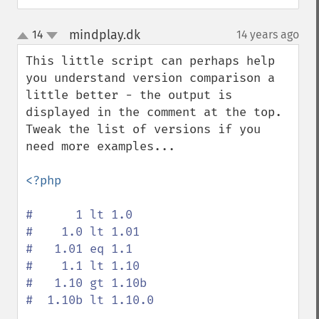
mindplay.dk
14
14 years ago
¶
up
down
This little script can perhaps help 
you understand version comparison a 
little better - the output is 
displayed in the comment at the top. 
Tweak the list of versions if you 
need more examples...

<?php

#      1 lt 1.0

#    1.0 lt 1.01

#   1.01 eq 1.1

#    1.1 lt 1.10

#   1.10 gt 1.10b

#  1.10b lt 1.10.0
