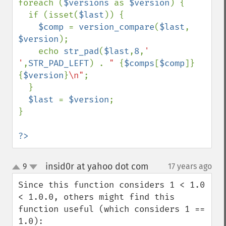
foreach (
$versions 
as 
$version
) {

  if (isset(
$last
)) {

$comp 
= 
version_compare
(
$last
, 
$version
);

    echo 
str_pad
(
$last
,
8
,
' 
'
,
STR_PAD_LEFT
) . 
" 
{
$comps
[
$comp
]}
{
$version
}
\n"
;

  }

$last 
= 
$version
;

}

?>
insid0r at yahoo dot com
9
17 years ago
¶
up
down
Since this function considers 1 < 1.0 
< 1.0.0, others might find this 
function useful (which considers 1 == 
1.0):
