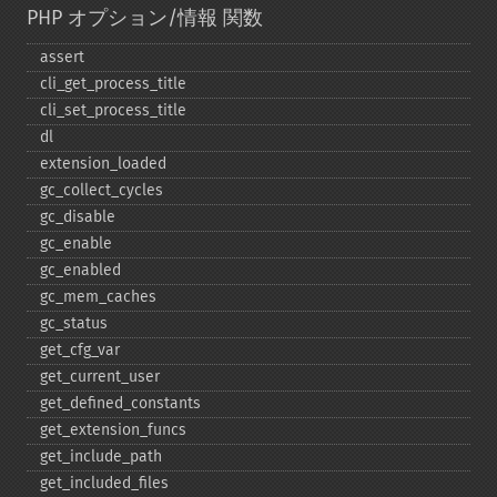
PHP オプション/情報 関数
assert
cli_​get_​process_​title
cli_​set_​process_​title
dl
extension_​loaded
gc_​collect_​cycles
gc_​disable
gc_​enable
gc_​enabled
gc_​mem_​caches
gc_​status
get_​cfg_​var
get_​current_​user
get_​defined_​constants
get_​extension_​funcs
get_​include_​path
get_​included_​files