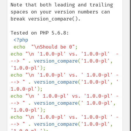
Note that both leading and trailing 
spaces on your version numbers can 
break version_compare(). 

Tested on PHP 5.6.8:

<?php

echo  
"\nShould be 0"
;

echo 
"\n '1.0.0-pl' vs. '1.0.0-pl'  -
--> " 
. 
version_compare
(
'1.0.0-pl'
, 
'1.0.0-pl'
);

echo 
"\n '1.0.0-pl' vs. ' 1.0.0-pl' -
--> " 
. 
version_compare
(
'1.0.0-pl'
, 
' 
1.0.0-pl'
);

echo 
"\n ' 1.0.0-pl' vs. '1.0.0-pl' -
--> " 
. 
version_compare
(
' 1.0.0-pl'
, 
'1.0.0-pl'
);

echo 
"\n '1.0.0-pl' vs. '1.0.0-pl ' -
--> " 
. 
version_compare
(
'1.0.0-pl'
, 