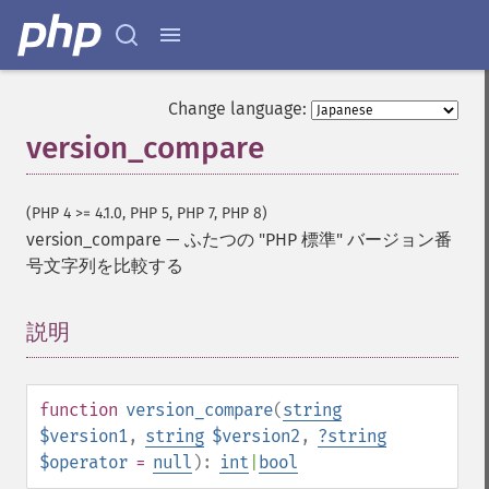
Change language:
version_compare
(PHP 4 >= 4.1.0, PHP 5, PHP 7, PHP 8)
version_compare
—
ふたつの "PHP 標準" バージョン番
号文字列を比較する
説明
¶
function
version_compare
(
string
$version1
,
string
$version2
,
?
string
$operator
=
null
):
int
|
bool