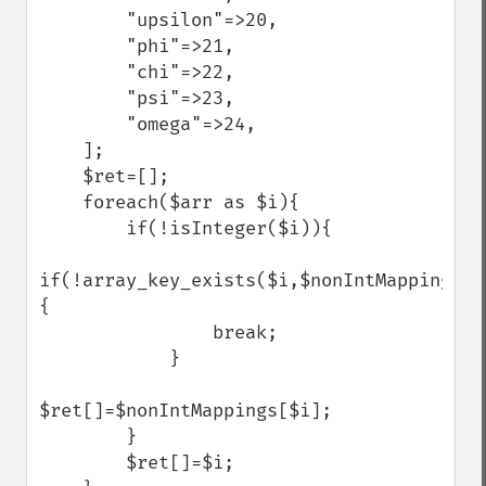
        "upsilon"=>20,

        "phi"=>21,

        "chi"=>22,

        "psi"=>23,

        "omega"=>24,

    ];

    $ret=[];

    foreach($arr as $i){

        if(!isInteger($i)){

if(!array_key_exists($i,$nonIntMappings))
{

                break;

            }

$ret[]=$nonIntMappings[$i];

        }

        $ret[]=$i;
