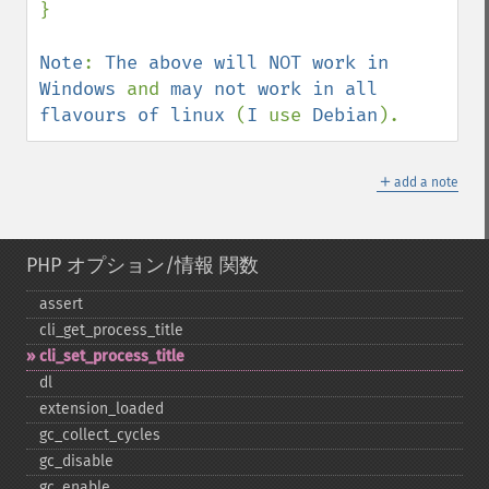
}

Note
: 
The above will NOT work in 
Windows 
and 
may not work in all 
flavours of linux 
(
I 
use 
Debian
).
＋
add a note
PHP オプション/情報 関数
assert
cli_​get_​process_​title
cli_​set_​process_​title
dl
extension_​loaded
gc_​collect_​cycles
gc_​disable
gc_​enable