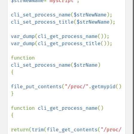
$strNewName
=
'myscript'
;

cli_set_process_name
(
$strNewName
cli_set_process_title
(
$strNewName
);

var_dump
(
cli_get_process_name
var_dump
(
cli_get_process_title
());

function 
cli_set_process_name
(
$strName
)

{

file_put_contents
(
"/proc/"
.
getmypid
().
"/c
}

function 
cli_get_process_name
()

{

return(
trim
(
file_get_contents
(
"/proc/"
.
ge