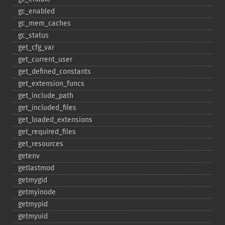
gc_​enabled
gc_​mem_​caches
gc_​status
get_​cfg_​var
get_​current_​user
get_​defined_​constants
get_​extension_​funcs
get_​include_​path
get_​included_​files
get_​loaded_​extensions
get_​required_​files
get_​resources
getenv
getlastmod
getmygid
getmyinode
getmypid
getmyuid