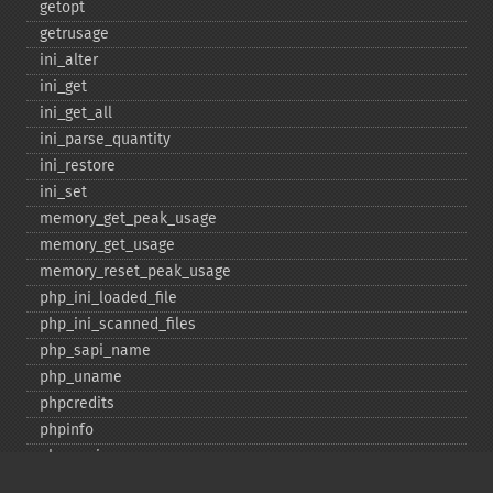
getopt
getrusage
ini_​alter
ini_​get
ini_​get_​all
ini_​parse_​quantity
ini_​restore
ini_​set
memory_​get_​peak_​usage
memory_​get_​usage
memory_​reset_​peak_​usage
php_​ini_​loaded_​file
php_​ini_​scanned_​files
php_​sapi_​name
php_​uname
phpcredits
phpinfo
phpversion
putenv