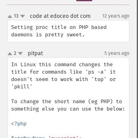
code at edoceo dot com
13
12 years ago
¶
up
down
Setting proc title on PHP based 
daemons is pretty sweet.
pitpat
2
5 years ago
¶
up
down
In Linux this command changes the 
title for commands like 'ps -a' it 
doesn't seem to work with 'top' or 
'pkill'

To change the short name (eg PHP) to 
something else you can use the below:

<?php
