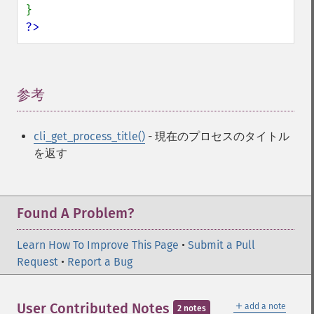
?>
参考
¶
cli_get_process_title()
- 現在のプロセスのタイトル
を返す
Found A Problem?
Learn How To Improve This Page
•
Submit a Pull
Request
•
Report a Bug
＋
User Contributed Notes
add a note
2 notes