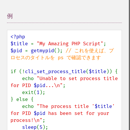
例
¶
<?php

$title 
= 
"My Amazing PHP Script"
$pid 
= 
getmypid
(); 
// これを使えば、プ
ロセスのタイトルを ps で確認できます

if (!
cli_set_process_title
(
$title
)) {

    echo 
"Unable to set process title 
for PID 
$pid
...\n"
;

    exit(
1
);

} else {

    echo 
"The process title '
$title
' 
for PID 
$pid
 has been set for your 
process!\n"
;

sleep
(
5
);
