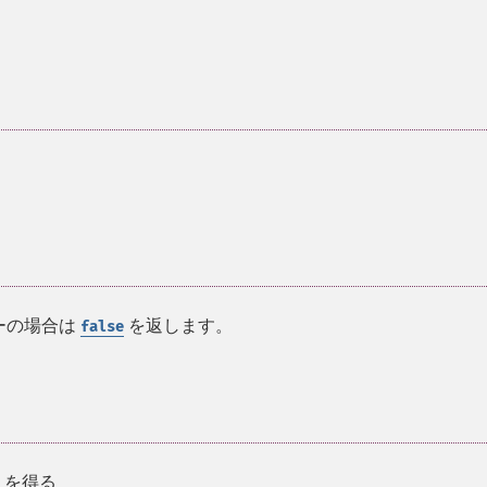
。
ラーの場合は
を返します。
false
D を得る