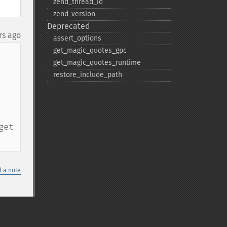
zend_​thread_​id
zend_​version
Deprecated
rs ago
assert_​options
get_​magic_​quotes_​gpc
get_​magic_​quotes_​runtime
restore_​include_​path
et 
 a note