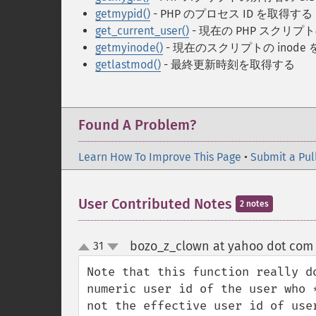
getmypid()
- PHP のプロセス ID を取得する
get_current_user()
- 現在の PHP スクリ
getmyinode()
- 現在のスクリプトの inode
getlastmod()
- 最終更新時刻を取得する
Found A Problem?
Learn How To Improve This Page
•
Submit a Pul
User Contributed Notes
2 notes
bozo_z_clown at yahoo dot com
31
up
down
Note that this function really d
numeric user id of the user who 
not the effective user id of use