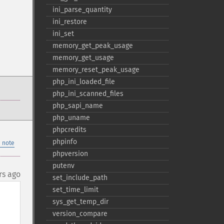
ini_​parse_​quantity
ini_​restore
ini_​set
memory_​get_​peak_​usage
memory_​get_​usage
memory_​reset_​peak_​usage
php_​ini_​loaded_​file
php_​ini_​scanned_​files
php_​sapi_​name
php_​uname
phpcredits
phpinfo
 note
phpversion
putenv
rs ago
set_​include_​path
set_​time_​limit
sys_​get_​temp_​dir
version_​compare