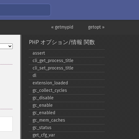
« getmypid
getopt »
PHP オプション/情報 関数
assert
cli_​get_​process_​title
cli_​set_​process_​title
dl
extension_​loaded
gc_​collect_​cycles
gc_​disable
gc_​enable
gc_​enabled
gc_​mem_​caches
gc_​status
get_​cfg_​var