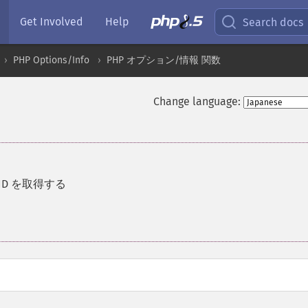
Get Involved
Help
Search docs
PHP Options/Info
PHP オプション/情報 関数
Change language:
ID を取得する