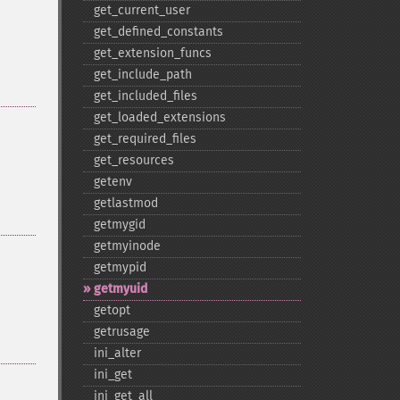
get_​current_​user
get_​defined_​constants
get_​extension_​funcs
get_​include_​path
get_​included_​files
get_​loaded_​extensions
get_​required_​files
get_​resources
getenv
getlastmod
getmygid
getmyinode
getmypid
getmyuid
getopt
getrusage
ini_​alter
ini_​get
ini_​get_​all