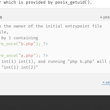
r which is provided by posix_getuid().
m
4 yea
¶
s the owner of the initial entrypoint file 
le,

re_once(
"b.php"
); 
re_once(
"a.php"
); 
 int(1) int(1), and running "php b.php" will g
 "int(1) int(2)"
＋
add