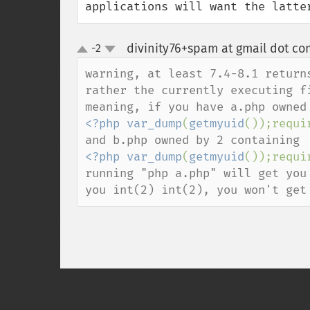
applications will want the latte
divinity76+spam at gmail dot co
-2
up
down
warning, at least 7.4-8.1 return
rather the currently executing fi
<?php var_dump
(
getmyuid
());requi
<?php var_dump
(
getmyuid
());requi
running "php a.php" will get you
you int(2) int(2), you won't get