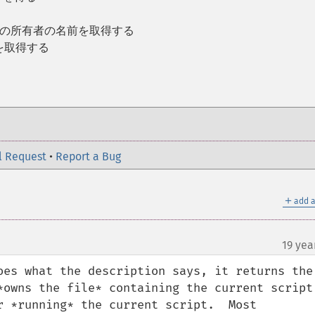
プトの所有者の名前を取得する
 を取得する
l Request
•
Report a Bug
＋
add a
19 yea
¶
oes what the description says, it returns the 
*owns the file* containing the current script 
r *running* the current script.  Most 