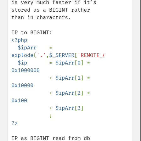
is very much faster if it's 
stored as a BIGINT rather 
than in characters.

<?php

  $ipArr    
= 
explode
(
'.'
,
$_SERVER
[
'REMOTE_ADDR'
]);

$ip       
= 
$ipArr
[
0
] * 
0x1000000

+ 
$ipArr
[
1
] * 
0x10000

+ 
$ipArr
[
2
] * 
0x100

+ 
$ipArr
[
3
]

IP as BIGINT read from db 