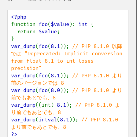
function 
foo
(
$value
): 
int 
{

  return 
$value
;

var_dump
(
foo
(
8.1
)); 
// PHP 8.1.0 以降
では "Deprecated: Implicit conversion 
from float 8.1 to int loses 
var_dump
(
foo
(
8.1
)); 
// PHP 8.1.0 より
var_dump
(
foo
(
8.0
)); 
// PHP 8.1.0 より
var_dump
((int) 
8.1
); 
// PHP 8.1.0 よ
var_dump
(
intval
(
8.1
)); 
// PHP 8.1.0 
?>