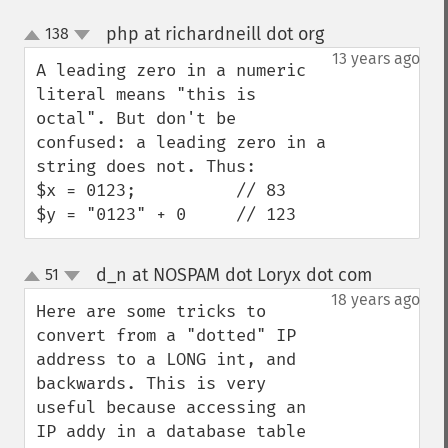
php at richardneill dot org
138
¶
up
down
13 years ago
A leading zero in a numeric 
literal means "this is 
octal". But don't be 
confused: a leading zero in a 
string does not. Thus:

$x = 0123;          // 83

$y = "0123" + 0     // 123
d_n at NOSPAM dot Loryx dot com
51
¶
up
down
18 years ago
Here are some tricks to 
convert from a "dotted" IP 
address to a LONG int, and 
backwards. This is very 
useful because accessing an 
IP addy in a database table 