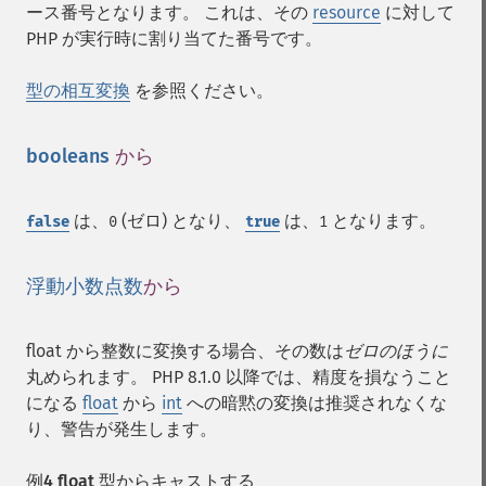
ース番号となります。 これは、その
resource
に対して
PHP が実行時に割り当てた番号です。
型の相互変換
を参照ください。
booleans
から
¶
は、
(ゼロ) となり、
は、
となります。
false
0
true
1
浮動小数点数
から
¶
float から整数に変換する場合、その数は
ゼロのほうに
丸められます。 PHP 8.1.0 以降では、精度を損なうこと
になる
float
から
int
への暗黙の変換は推奨されなくな
り、警告が発生します。
例4 float 型からキャストする