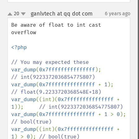
ganlvtech at qq dot com
20
6 years ago
¶
up
down
Be aware of float to int cast 
overflow

<?php

var_dump
(
0x7fffffffffffffff
);           
var_dump
(
0x7fffffffffffffff 
+ 
1
);       
var_dump
((int)(
0x7fffffffffffffff 
+ 
1
));     
var_dump
(
0x7fffffffffffffff 
+ 
1 
> 
0
);   
var_dump
((int)(
0x7fffffffffffffff 
+ 
1
) > 
0
); 